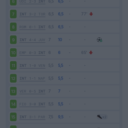
UDI
2-3
INT
6
INT
3-2
TOR
7
ROM
0-1
INT
8
INT
4-4
JUV
9
EMP
0-3
INT
10
INT
1-0
VEN
11
INT
1-1
NAP
12
VER
0-5
INT
13
FIO
3-0
INT
14
INT
3-1
PAR
15