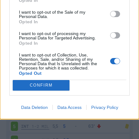
Opted In
I want to opt-out of the Sale of my
Personal Data.
Opted In
I want to opt-out of processing my
Scarica riepilogo
Personal Data for Targeted Advertising.
Scarica
stagionale
Opted In
I want to opt-out of Collection, Use,
Retention, Sale, and/or Sharing of my
Giornata
Voto
FV
Entrato
Uscito
Bonus/Malus
Personal Data that Is Unrelated with the
Purposes for which it was collected.
GEN
2-2
INT
1
Opted Out
INT
2-0
LEC
2
CONFIRM
INT
4-0
ATA
3
Data Deletion
Data Access
Privacy Policy
MON
1-1
INT
4
INT
1-2
MIL
5