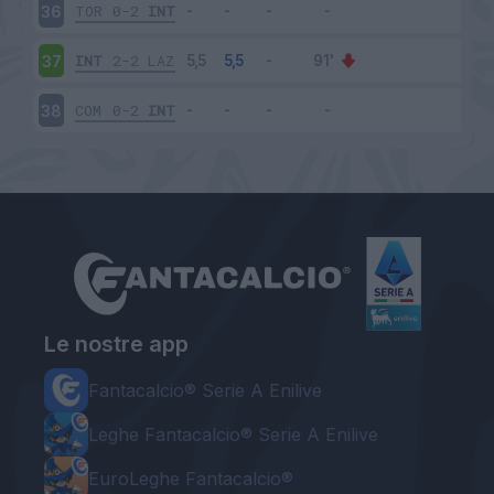
TOR
0-2
INT
36
INT
2-2
LAZ
37
COM
0-2
INT
38
Le nostre app
Fantacalcio® Serie A Enilive
Leghe Fantacalcio® Serie A Enilive
EuroLeghe Fantacalcio®