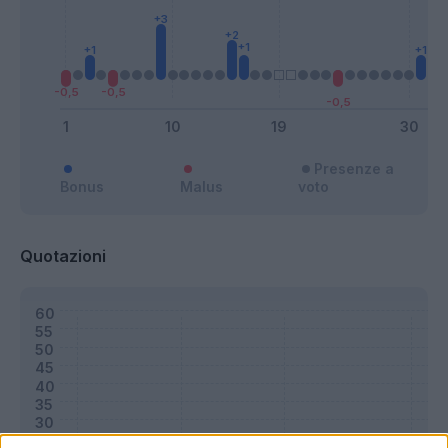
Presenze a
Bonus
Malus
voto
Quotazioni