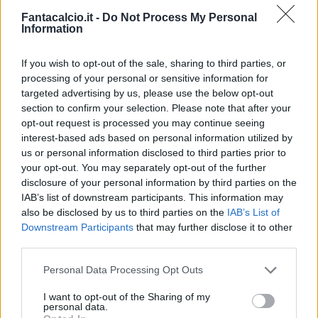
Fantacalcio.it -
Do Not Process My Personal
Information
If you wish to opt-out of the sale, sharing to third parties, or
processing of your personal or sensitive information for
targeted advertising by us, please use the below opt-out
Classic
Mantra
section to confirm your selection. Please note that after your
opt-out request is processed you may continue seeing
interest-based ads based on personal information utilized by
us or personal information disclosed to third parties prior to
Riepilogo stagione
your opt-out. You may separately opt-out of the further
disclosure of your personal information by third parties on the
Titolare
30 - 78
%
IAB’s list of downstream participants. This information may
also be disclosed by us to third parties on the
IAB’s List of
Entrato
2 - 5
%
Downstream Participants
that may further disclose it to other
Squalificato
0 - 0
%
third parties.
Infortunato
0 - 0
%
Personal Data Processing Opt Outs
Inutilizzato
6 - 15
%
I want to opt-out of the Sharing of my
personal data.