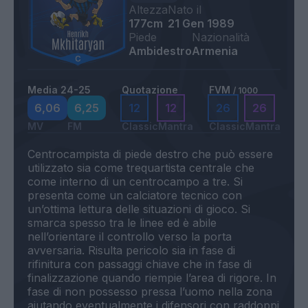
Altezza
Nato il
177cm
21 Gen 1989
Piede
Nazionalità
Ambidestro
Armenia
Media 24-25
Quotazione
FVM
/ 1000
6,06
6,25
12
12
26
26
MV
FM
Classic
Mantra
Classic
Mantra
Centrocampista di piede destro che può essere
utilizzato sia come trequartista centrale che
come interno di un centrocampo a tre. Si
presenta come un calciatore tecnico con
un’ottima lettura delle situazioni di gioco. Si
smarca spesso tra le linee ed è abile
nell’orientare il controllo verso la porta
avversaria. Risulta pericolo sia in fase di
rifinitura con passaggi chiave che in fase di
finalizzazione quando riempie l’area di rigore. In
fase di non possesso pressa l’uomo nella zona
aiutando eventualmente i difensori con raddoppi