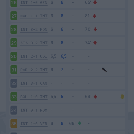
INT
1-0
GEN
26
NAP
1-1
INT
27
INT
3-2
MON
28
ATA
0-2
INT
29
INT
2-1
UDI
30
PAR
2-2
INT
31
INT
3-1
CAG
32
BOL
1-0
INT
33
INT
0-1
ROM
34
INT
1-0
VER
35