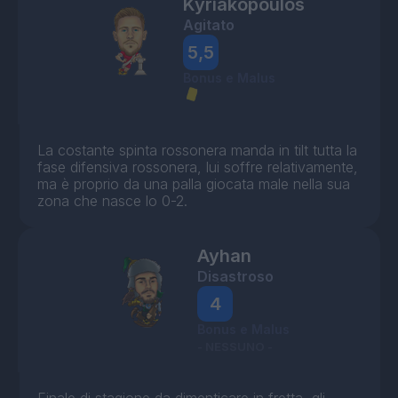
Kyriakopoulos
Agitato
5,5
Bonus e Malus
La costante spinta rossonera manda in tilt tutta la
fase difensiva rossonera, lui soffre relativamente,
ma è proprio da una palla giocata male nella sua
zona che nasce lo 0-2.
Ayhan
Disastroso
4
Bonus e Malus
- NESSUNO -