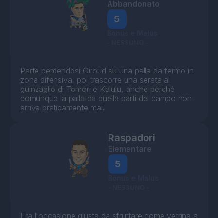
Abbandonato
5
Bonus e Malus
- NESSUNO -
Parte perdendosi Giroud su una palla da fermo in
zona difensiva, poi trascorre una serata al
guinzaglio di Tomori e Kalulu, anche perché
comunque la palla da quelle parti del campo non
arriva praticamente mai.
Raspadori
Elementare
5
Bonus e Malus
- NESSUNO -
Era l'occasione giusta da sfruttare come vetrina a