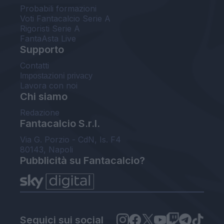
Probabili formazioni
Voti Fantacalcio Serie A
Rigoristi Serie A
FantaAsta Live
Supporto
Contatti
Impostazioni privacy
Lavora con noi
Chi siamo
Redazione
Fantacalcio S.r.l.
Via G. Porzio - CdN, Is. F4
80143, Napoli
Pubblicità su Fantacalcio?
Seguici sui social