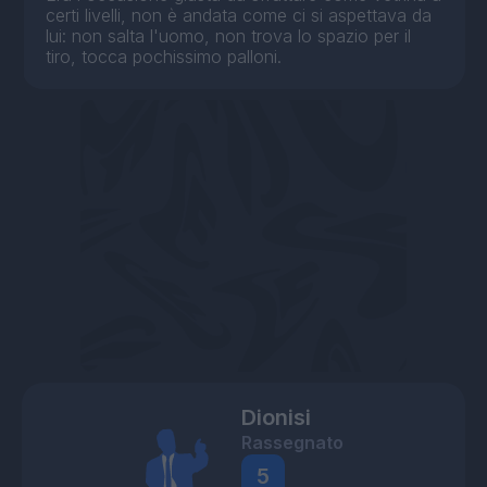
certi livelli, non è andata come ci si aspettava da
lui: non salta l'uomo, non trova lo spazio per il
tiro, tocca pochissimo palloni.
Dionisi
Rassegnato
5