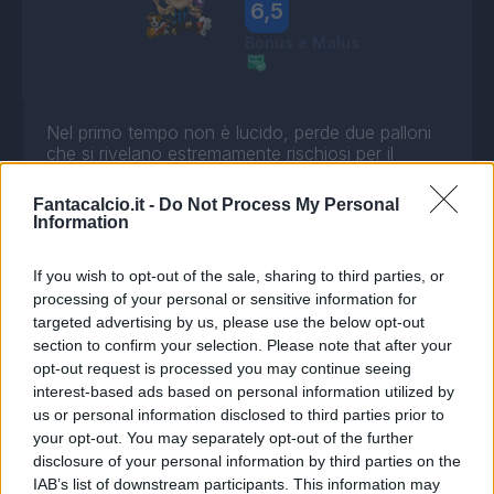
6,5
Bonus e Malus
Nel primo tempo non è lucido, perde due palloni
che si rivelano estremamente rischiosi per il
Cagliari. Nel secondo tempo torna in sè e
acquisisce la freddezza necessaria per
Fantacalcio.it -
Do Not Process My Personal
trasformare il rigore della vittoria al 95'.
Information
If you wish to opt-out of the sale, sharing to third parties, or
processing of your personal or sensitive information for
targeted advertising by us, please use the below opt-out
section to confirm your selection. Please note that after your
opt-out request is processed you may continue seeing
interest-based ads based on personal information utilized by
us or personal information disclosed to third parties prior to
your opt-out. You may separately opt-out of the further
disclosure of your personal information by third parties on the
IAB’s list of downstream participants. This information may