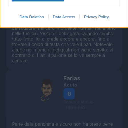
Bonus e Malus
Data Deletion
Data Access
Privacy Policy
La squadra manca di mordente, lui mai, nemmeno
nelle fasi più "oscure" della gara. Quando sembra
tutto finito, lui ci crede ancora e ancora, fino a
trovare il colpo di testa che vale il pari. Notevole
anche nei momenti nei quali non viene servito: al
contrario di Han, il pallone se lo va sempre a
cercare.
Farias
Acuto
6
Bonus e Malus
- NESSUNO -
Parte dalla panchina e sicuro non ha preso bene