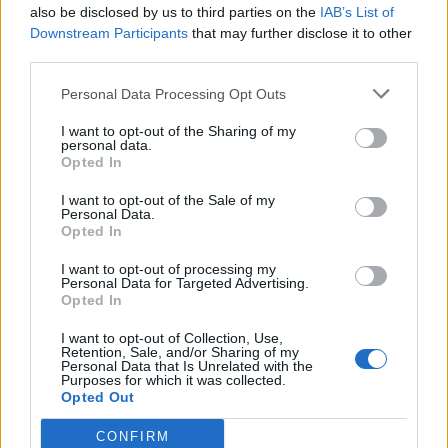
also be disclosed by us to third parties on the
IAB’s List of
Downstream Participants
that may further disclose it to other
third parties.
Farago'
Personal Data Processing Opt Outs
Compensatore
6
I want to opt-out of the Sharing of my
personal data.
Opted In
Bonus e Malus
I want to opt-out of the Sale of my
Personal Data.
Opted In
Un primo tempo disastroso. Sbaglia tutto ciò che
può sbagliare, anche cross semplici. Il disco
I want to opt-out of processing my
cambia nella ripresa, quando riprende controllo,
Personal Data for Targeted Advertising.
lucidità, riesce meglio a contenere Letizia, per
Opted In
larghi tratti il suo incubo peggiore.
I want to opt-out of Collection, Use,
Retention, Sale, and/or Sharing of my
Personal Data that Is Unrelated with the
Pavoletti
Purposes for which it was collected.
Opted Out
Impagabile
7
CONFIRM