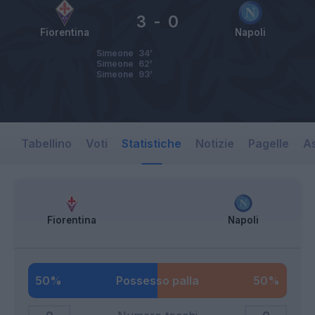
3
-
0
Fiorentina
Napoli
Simeone
34’
Simeone
62’
Simeone
93’
Tabellino
Voti
Statistiche
Notizie
Pagelle
As
Fiorentina
Napoli