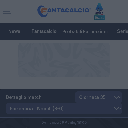
Probabili Formazioni
News
Fantacalcio
Seri
Dettaglio match
Domenica 29 Aprile,
18:00