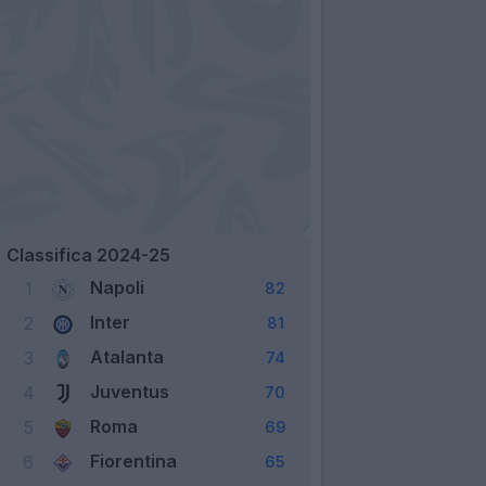
Classifica 2024-25
Napoli
1
82
Inter
2
81
Atalanta
3
74
Juventus
4
70
Roma
5
69
Fiorentina
6
65