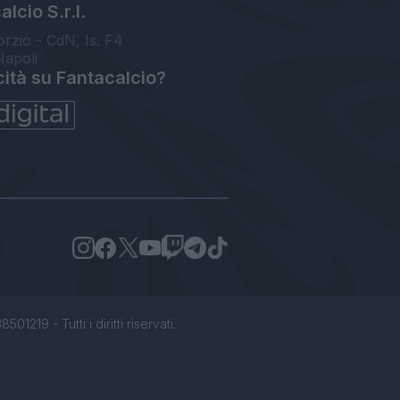
lcio S.r.l.
orzio - CdN, Is. F4
Napoli
cità su Fantacalcio?
1219 - Tutti i diritti riservati.