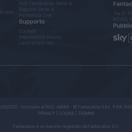
Voti Fantacalcio Serie A
Fantaca
Rigoristi Serie A
Enilive
Via G. P
FantaAsta Live
80143, 
Supporto
Pubbli
Contatti
Impostazioni privacy
Lavora con noi
/03/2012 - Iscrizione al ROC: 44869 - © Fantacalcio S.R.L. P.IVA 1093850
PRIVACY
|
COOKIE
|
TERMINI
Fantacalcio è un marchio registrato da Fantacalcio S.r.l.