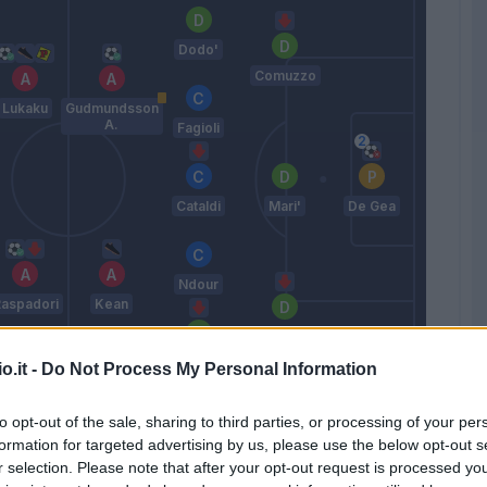
Dodo'
Comuzzo
Lukaku
Gudmundsson
A.
Fagioli
Cataldi
Mari'
De Gea
Ndour
aspadori
Kean
Ranieri L.
Parisi
o.it -
Do Not Process My Personal Information
Palladino
to opt-out of the sale, sharing to third parties, or processing of your per
formation for targeted advertising by us, please use the below opt-out s
Match terminato
r selection. Please note that after your opt-out request is processed y