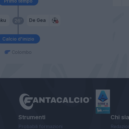
Primo tempo
aku
De Gea
26’
Calcio d'inizio
Colombo
Strumenti
Chi si
Probabili formazioni
Redazio