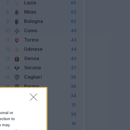
Lazio
7
65
Milan
8
63
Bologna
9
62
Como
10
49
Torino
11
44
Udinese
12
44
Genoa
13
43
Verona
14
37
Cagliari
15
36
Parma
16
36
Lecce
17
34
Empoli
18
31
sonal or
Venezia
19
29
ection to
Monza
20
18
ou may