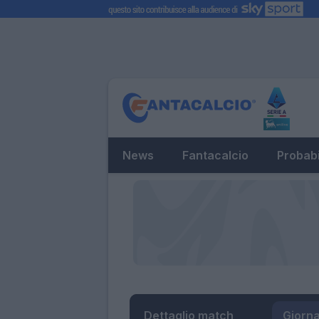
News
Fantacalcio
Probabi
Dettaglio match