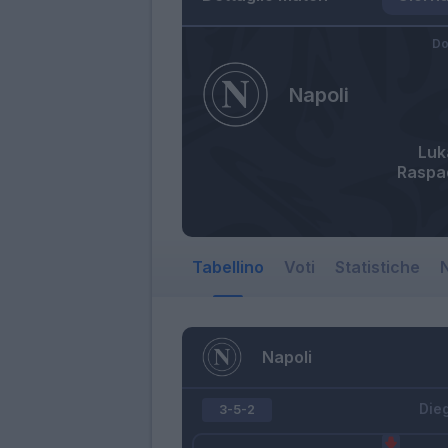
Do
Napoli
Luk
Raspa
Tabellino
Voti
Statistiche
N
Napoli
Die
3-5-2