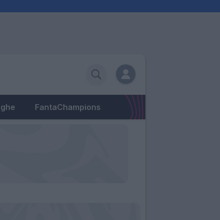
eghe
FantaChampions