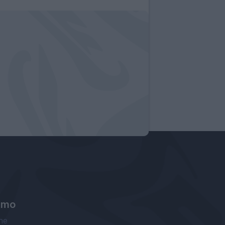
amo
ne