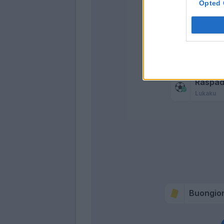
Opted 
Meret
Raspad
Lukaku
Buongio