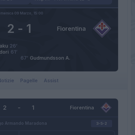
menica 09 Marzo,
15:00
2
-
1
Fiorentina
aku
26’
dori
61’
67’
Gudmundsson A.
otizie
Pagelle
Assist
2
-
1
Fiorentina
go Armando Maradona
3-5-2