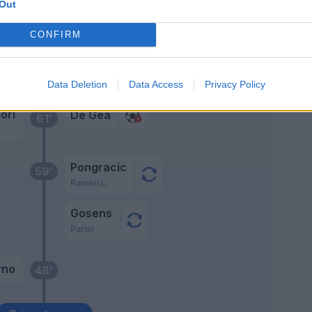
Out
Gudmundsson A.
67’
CONFIRM
Kean
Gudmundsson A.
64’
Data Deletion
Data Access
Privacy Policy
ori
De Gea
61’
Pongracic
59’
Ranieri L.
Gosens
Parisi
rno
48’