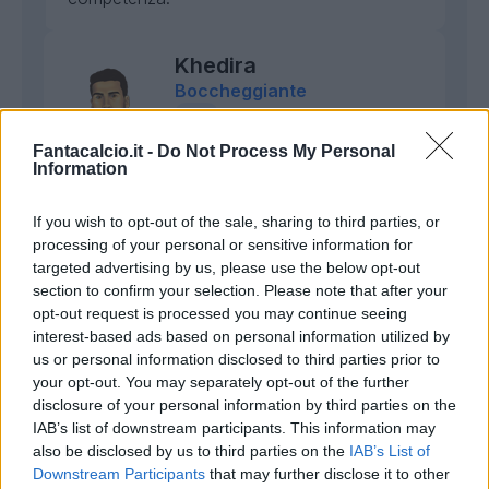
Khedira
Boccheggiante
5,5
Fantacalcio.it -
Do Not Process My Personal
Bonus e Malus
Information
- NESSUNO -
If you wish to opt-out of the sale, sharing to third parties, or
Schierato a sorpresa dopo aver recuperato
processing of your personal or sensitive information for
dall'ennesimo infortunio stagionale, il
targeted advertising by us, please use the below opt-out
tedesco appare in ritardo a più riprese in
section to confirm your selection. Please note that after your
mezzo al campo, ma ogni minuto in campo
opt-out request is processed you may continue seeing
è una tacca di benzina che mette nel suo
interest-based ads based on personal information utilized by
motore.
us or personal information disclosed to third parties prior to
your opt-out. You may separately opt-out of the further
disclosure of your personal information by third parties on the
Marchisio
IAB’s list of downstream participants. This information may
Guerriero
also be disclosed by us to third parties on the
IAB’s List of
6,5
Downstream Participants
that may further disclose it to other