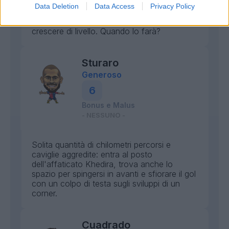
in giro per il campo, piazza due giocate
Data Deletion
Data Access
Privacy Policy
vincenti che costruiscono l'1-1 ed il 2-1 della
sua squadra, significa che può ancora
crescere di livello. Quando lo farà?
Sturaro
Generoso
6
Bonus e Malus
- NESSUNO -
Solita quantità di chilometri percorsi e
caviglie aggredite: entra al posto
dell'affaticato Khedira, trova anche lo
spazio per spingersi in avanti e sfiorare il gol
con un colpo di testa sugli sviluppi di un
corner.
Cuadrado