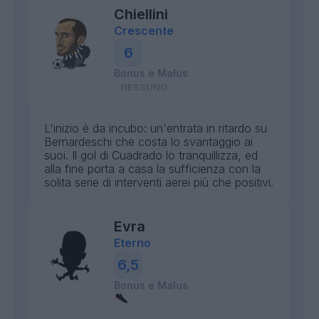
Chiellini
Crescente
6
Bonus e Malus
- NESSUNO -
L'inizio è da incubo: un'entrata in ritardo su
Bernardeschi che costa lo svantaggio ai
suoi. Il gol di Cuadrado lo tranquillizza, ed
alla fine porta a casa la sufficienza con la
solita serie di interventi aerei più che positivi.
Evra
Eterno
6,5
Bonus e Malus