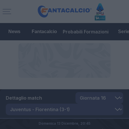
Probabili Formazioni
News
Fantacalcio
Seri
Dettaglio match
Domenica 13 Dicembre,
20:45