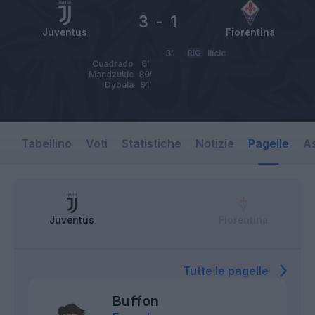
3
-
1
Juventus
Fiorentina
3’
RIG
Ilicic
Cuadrado
6’
Mandzukic
80’
Dybala
91’
Tabellino
Voti
Statistiche
Notizie
Pagelle
As
Juventus
Fiorentina
Tutte le pagelle
Buffon