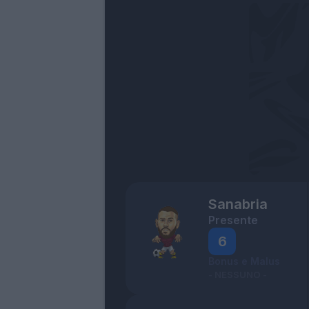
Sanabria
Presente
6
Bonus e Malus
- NESSUNO -