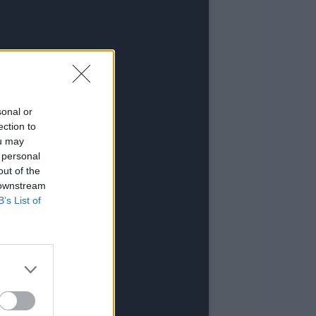
sonal or
ection to
ou may
 personal
out of the
 downstream
B’s List of