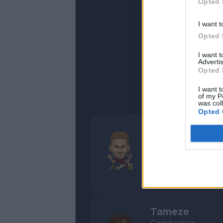
Opted 
I want t
Opted 
I want 
Advertis
Opted 
I want t
of my P
was col
Opted 
Linetty
Operaio
6
Bonus e Malus
- NESSUNO -
Tameze