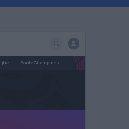
eghe
FantaChampions