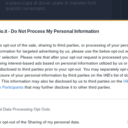
si preoccupa di dover usare le maniere forti
quando necessario.
Il suo ingresso è il punto di svolta, in negativo,
o.it -
Do Not Process My Personal Information
per il Torino. Prima si fa anticipare da Morata
nell'azione del momentaneo 1-2, poi non si
accorge dell'inserimento di Okafor lasciando
to opt-out of the sale, sharing to third parties, or processing of your per
troppo spazio al rossonero per coordinarsi e
formation for targeted advertising by us, please use the below opt-out s
trovare il definitivo 2-2.
r selection. Please note that after your opt-out request is processed y
eing interest-based ads based on personal information utilized by us or
disclosed to third parties prior to your opt-out. You may separately opt-
Dover raccogliere l'eredità di Buongiorno
losure of your personal information by third parties on the IAB’s list of
poteva non essere esattamente facile, così
. This information may also be disclosed by us to third parties on the
IA
come esordire a San Siro nella sua prima in
Participants
that may further disclose it to other third parties.
Serie A. Invece il centrale si rende protagonista
di una prestazione concentrata, anche se
rischia di vedersi comminare contro un rigore
revocato poi dal VAR.
l Data Processing Opt Outs
o opt-out of the Sharing of my personal data.