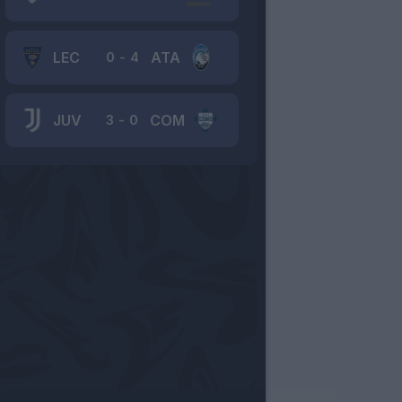
LEC
ATA
0
-
4
JUV
COM
3
-
0