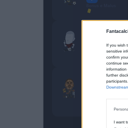
Bonus e Malus
Sazonov
Fantacalci
Dissoluto
5
If you wish 
sensitive in
Bonus e Malus
confirm you
- NESSUNO -
continue se
information 
further disc
Coco
participants
Interessante
Downstream 
6,5
Bonus e Malus
- NESSUNO -
Persona
I want t