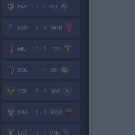
PAR
FIO
1
-
1
EMP
MON
0
-
0
MIL
TOR
2
-
2
BOL
UDI
1
-
1
VER
NAP
3
-
0
CAG
ROM
0
-
0
LAZ
VEN
3
-
1