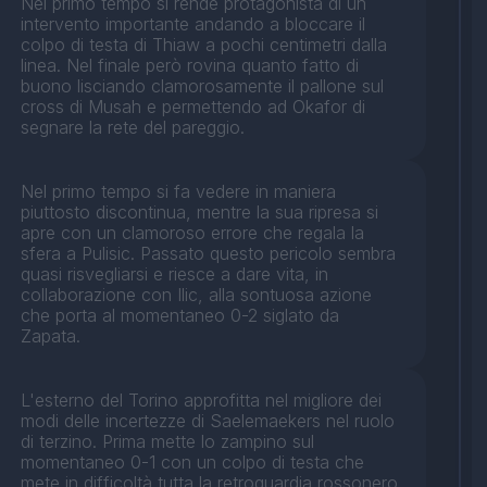
Nel primo tempo si rende protagonista di un
intervento importante andando a bloccare il
colpo di testa di Thiaw a pochi centimetri dalla
linea. Nel finale però rovina quanto fatto di
buono lisciando clamorosamente il pallone sul
cross di Musah e permettendo ad Okafor di
segnare la rete del pareggio.
Nel primo tempo si fa vedere in maniera
piuttosto discontinua, mentre la sua ripresa si
apre con un clamoroso errore che regala la
sfera a Pulisic. Passato questo pericolo sembra
quasi risvegliarsi e riesce a dare vita, in
collaborazione con Ilic, alla sontuosa azione
che porta al momentaneo 0-2 siglato da
Zapata.
L'esterno del Torino approfitta nel migliore dei
modi delle incertezze di Saelemaekers nel ruolo
di terzino. Prima mette lo zampino sul
momentaneo 0-1 con un colpo di testa che
mete in difficoltà tutta la retroguardia rossonero,