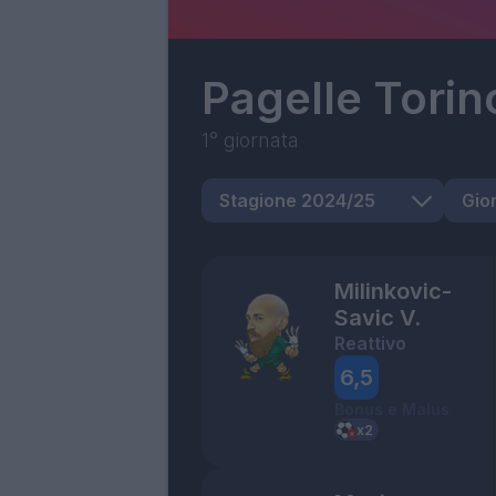
Pagelle
Torin
1° giornata
Milinkovic-
Savic V.
Reattivo
6,5
Bonus e Malus