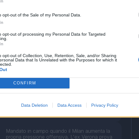
In
o opt-out of the Sale of my Personal Data.
In
to opt-out of processing my Personal Data for Targeted
ing.
In
o opt-out of Collection, Use, Retention, Sale, and/or Sharing
ersonal Data that Is Unrelated with the Purposes for which it
lected.
Out
Partita non molto appariscente per il polacco. Si
CONFIRM
muove in mezzo al campo per garantire un
corretto sviluppo della manovra per i granata e
aumentare il grado di difficoltà della costruzione
del gioco per i rossoneri. Chiude il suo match
Data Deletion
Data Access
Privacy Policy
con due duelli aerei vinti e tre respinte difensive.
Mandato in campo quando il Milan aumenta la
propria pressione offensiva. L'ex Verona prova