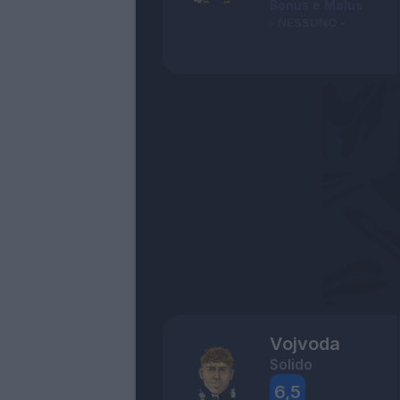
Bonus e Malus
- NESSUNO -
Vojvoda
Solido
6,5