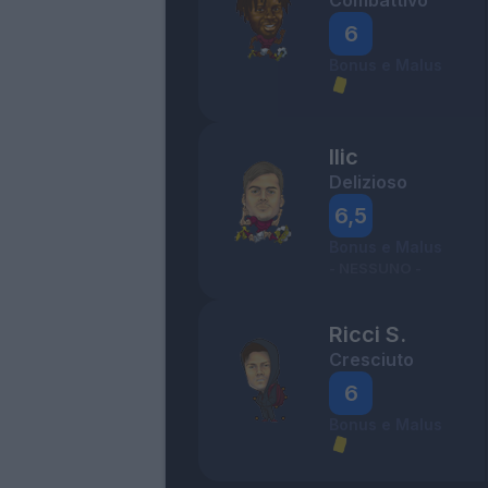
Combattivo
6
Bonus e Malus
Ilic
Delizioso
6,5
Bonus e Malus
- NESSUNO -
Ricci S.
Cresciuto
6
Bonus e Malus