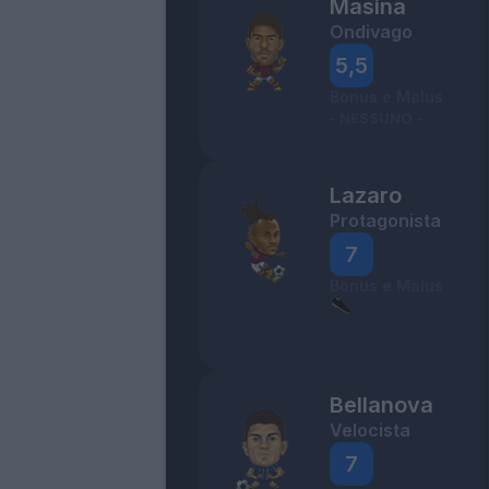
Masina
Ondivago
5,5
Bonus e Malus
- NESSUNO -
Lazaro
Protagonista
7
Bonus e Malus
Bellanova
Velocista
7