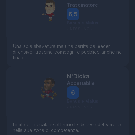
Trascinatore
6,5
Bonus e Malus
- NESSUNO -
Una sola sbavatura ma una partita da leader
difensivo, trascina compagni e pubblico anche nel
finale.
N'Dicka
Accettabile
6
Bonus e Malus
- NESSUNO -
Limita con qualche affanno le discese del Verona
nella sua zona di competenza.