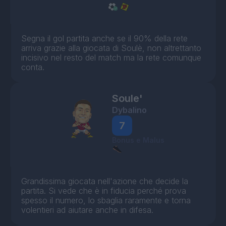
Segna il gol partita anche se il 90% della rete
arriva grazie alla giocata di Soulè, non altrettanto
incisivo nel resto del match ma la rete comunque
conta.
Soule'
Dybalino
7
Bonus e Malus
Grandissima giocata nell'azione che decide la
partita. Si vede che è in fiducia perché prova
spesso il numero, lo sbaglia raramente e torna
volentieri ad aiutare anche in difesa.