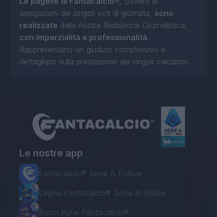
Le pagelle di Fantacalcio®
, ovvero le
spiegazioni dei singoli voti di giornata,
sono
realizzate
dalla nostra Redazione Giornalistica,
con imparzialità e professionalità
.
Rappresentano un giudizio complessivo e
dettagliato sulla prestazione dei singoli calciatori.
Le nostre app
Fantacalcio® Serie A Enilive
Leghe Fantacalcio® Serie A Enilive
EuroLeghe Fantacalcio®