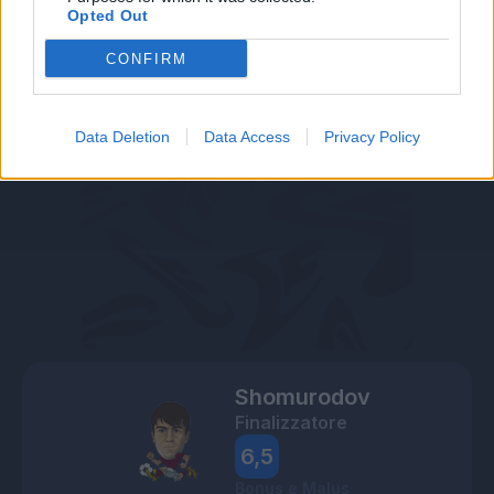
Entra nel finale per dare un po' di fiato alla
Opted Out
squadra al posto di Baldanzi.
CONFIRM
Data Deletion
Data Access
Privacy Policy
Shomurodov
Finalizzatore
6,5
Bonus e Malus