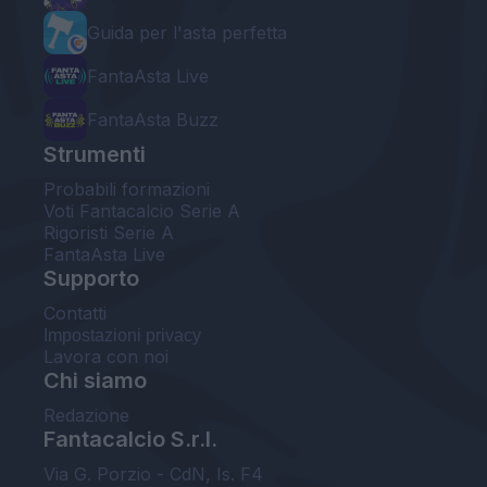
Guida per l'asta perfetta
FantaAsta Live
FantaAsta Buzz
Strumenti
Probabili formazioni
Voti Fantacalcio Serie A
Rigoristi Serie A
FantaAsta Live
Supporto
Contatti
Impostazioni privacy
Lavora con noi
Chi siamo
Redazione
Fantacalcio S.r.l.
Via G. Porzio - CdN, Is. F4