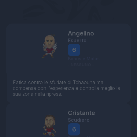
Angelino
Esperto
6
Bonus e Malus
- NESSUNO -
Fatica contro le sfuriate di Tchaouna ma
compensa con l'esperienza e controlla meglio la
sua zona nella ripresa.
Cristante
Scudiero
6