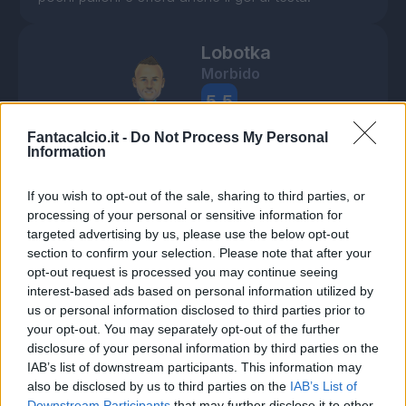
Lobotka
Morbido
5,5
Bonus e Malus
Fantacalcio.it -
Do Not Process My Personal
- NESSUNO -
Information
If you wish to opt-out of the sale, sharing to third parties, or
Non un metronomo impeccabile come al solito. In
occasione del gol di Isaksen risulta davvero
processing of your personal or sensitive information for
troppo morbido su Noslin.
targeted advertising by us, please use the below opt-out
section to confirm your selection. Please note that after your
opt-out request is processed you may continue seeing
interest-based ads based on personal information utilized by
us or personal information disclosed to third parties prior to
your opt-out. You may separately opt-out of the further
disclosure of your personal information by third parties on the
IAB’s list of downstream participants. This information may
also be disclosed by us to third parties on the
IAB’s List of
Downstream Participants
that may further disclose it to other