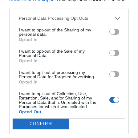
third parties.
Personal Data Processing Opt Outs
I want to opt-out of the Sharing of my
personal data.
Opted In
McTominay
Normale
I want to opt-out of the Sale of my
Personal Data.
6
Opted In
Bonus e Malus
I want to opt-out of processing my
Personal Data for Targeted Advertising.
Opted In
Ha un ottimo avvio. Sfiora il gol, poi cala,
I want to opt-out of Collection, Use,
Retention, Sale, and/or Sharing of my
soprattutto nella seconda frazione dove non si
Personal Data that Is Unrelated with the
vede tantissimo.
Purposes for which it was collected.
Opted Out
Neres
CONFIRM
Non disponibile