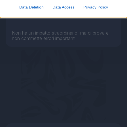
6
Data Deletion
Data Access
Privacy Policy
Bonus e Malus
- NESSUNO -
Non ha un impatto straordinario, ma ci prova e
non commette errori importanti.