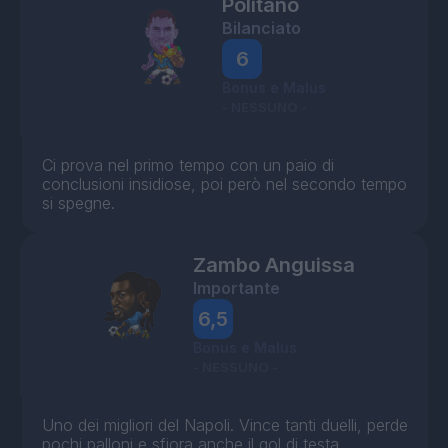
Politano
Bilanciato
6
Bonus e Malus
- NESSUNO -
Ci prova nel primo tempo con un paio di
conclusioni insidiose, poi però nel secondo tempo
si spegne.
Zambo Anguissa
Importante
6,5
Bonus e Malus
- NESSUNO -
Uno dei migliori del Napoli. Vince tanti duelli, perde
pochi palloni e sfiora anche il gol di testa.