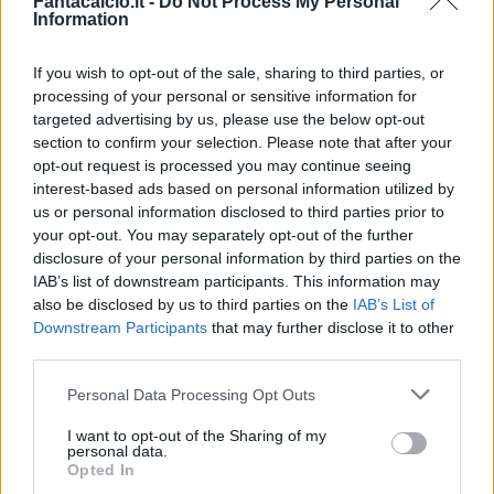
Fantacalcio.it -
Do Not Process My Personal
5,5
Information
Bonus e Malus
If you wish to opt-out of the sale, sharing to third parties, or
- NESSUNO -
processing of your personal or sensitive information for
targeted advertising by us, please use the below opt-out
Non il solito Thuram. In ritardo in copertura sul gol
section to confirm your selection. Please note that after your
di Haps, Poteva fare sicuramente di più.
opt-out request is processed you may continue seeing
interest-based ads based on personal information utilized by
us or personal information disclosed to third parties prior to
Veiga R.
your opt-out. You may separately opt-out of the further
Insicuro
disclosure of your personal information by third parties on the
IAB’s list of downstream participants. This information may
5,5
also be disclosed by us to third parties on the
IAB’s List of
Bonus e Malus
Downstream Participants
that may further disclose it to other
- NESSUNO -
third parties.
Personal Data Processing Opt Outs
Sbadato in occasione del gol di Haps. Non
trasmette sicurezza come ci si aspettava.
I want to opt-out of the Sharing of my
personal data.
Opted In
Conceicao