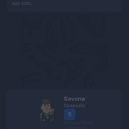
suo voto.
Savona
Spaesato
5
Bonus e Malus
- NESSUNO -