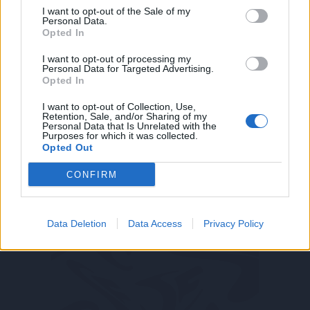
I want to opt-out of the Sale of my
Funambolo
Personal Data.
Opted In
6,5
Bonus e Malus
I want to opt-out of processing my
Personal Data for Targeted Advertising.
- NESSUNO -
Opted In
I want to opt-out of Collection, Use,
Una partita fatta di alti e bassi che trova però il
Retention, Sale, and/or Sharing of my
suo apice al momento del rigore guadagnato.
Personal Data that Is Unrelated with the
Determinante. Vale una stagione.
Purposes for which it was collected.
Opted Out
CONFIRM
Data Deletion
Data Access
Privacy Policy