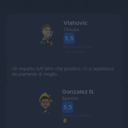
Vlahovic
Chiuso
5,5
Bonus e Malus
- NESSUNO -
Un impatto tutt'altro che positivo. Ci si aspettava
sicuramente di meglio.
Gonzalez N.
Spento
5,5
Bonus e Malus