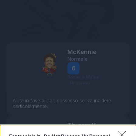
McKennie
Normale
6
Bonus e Malus
- NESSUNO -
Aiuta in fase di non possesso senza incidere
particolarmente.
Thuram K.
In affanno