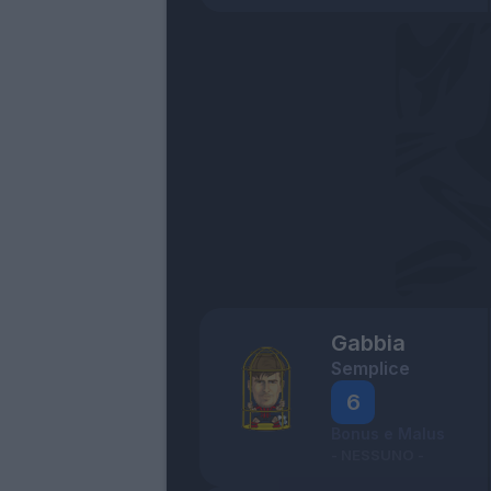
Gabbia
Semplice
6
Bonus e Malus
- NESSUNO -