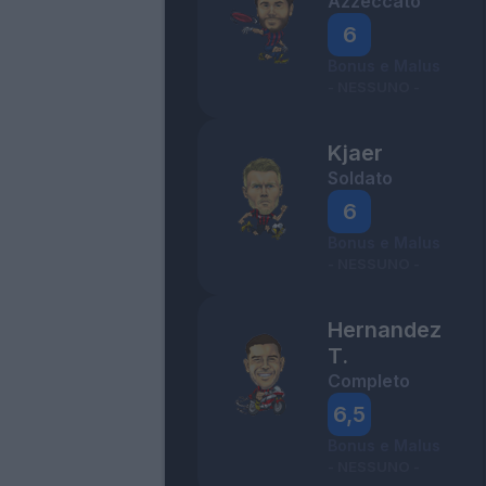
Azzeccato
6
Bonus e Malus
- NESSUNO -
Kjaer
Soldato
6
Bonus e Malus
- NESSUNO -
Hernandez
T.
Completo
6,5
Bonus e Malus
- NESSUNO -