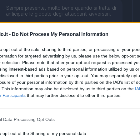
Sempre presente, molto bene quando si tratta di
anticipare le giocate degli attaccanti avversari.
o.it -
Do Not Process My Personal Information
to opt-out of the sale, sharing to third parties, or processing of your per
formation for targeted advertising by us, please use the below opt-out s
Pronti, via ed ecco il gol. Il decimo in Serie A,
r selection. Please note that after your opt-out request is processed y
stavolta da trequartista. E' la stagione della sua
eing interest-based ads based on personal information utilized by us or
consacrazione e i fantallenatori godono...
disclosed to third parties prior to your opt-out. You may separately opt-
losure of your personal information by third parties on the IAB’s list of
. This information may also be disclosed by us to third parties on the
IA
Participants
that may further disclose it to other third parties.
l Data Processing Opt Outs
o opt-out of the Sharing of my personal data.