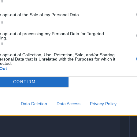
In
o opt-out of the Sale of my Personal Data.
In
to opt-out of processing my Personal Data for Targeted
ing.
In
Letteralmente imprendibile quando parte palla al
o opt-out of Collection, Use, Retention, Sale, and/or Sharing
ersonal Data that Is Unrelated with the Purposes for which it
piede. Ha il merito di servire l'assist a Pulisic che
lected.
sblocca la gara dopo appena sei minuti.
Out
CONFIRM
Data Deletion
Data Access
Privacy Policy
Entra nella ripresa e si fa notare per un paio di
buoni inserimenti offensivi.