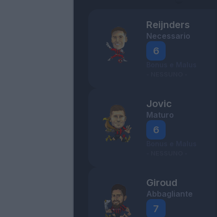
Reijnders
Necessario
6
Bonus e Malus
- NESSUNO -
Jovic
Maturo
6
Bonus e Malus
- NESSUNO -
Giroud
Abbagliante
7