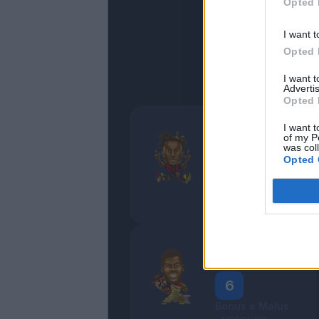
Opted 
I want t
Opted 
I want 
Advertis
Opted 
Chukwueze
I want t
of my P
Straordinario
was col
Opted 
7
Bonus e Malus
Musah
Crescente
6
Bonus e Malus