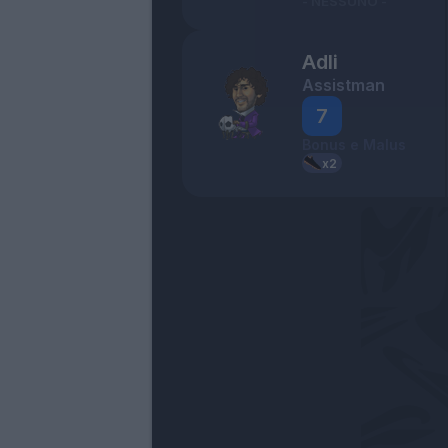
- NESSUNO -
Adli
Assistman
7
Bonus e Malus