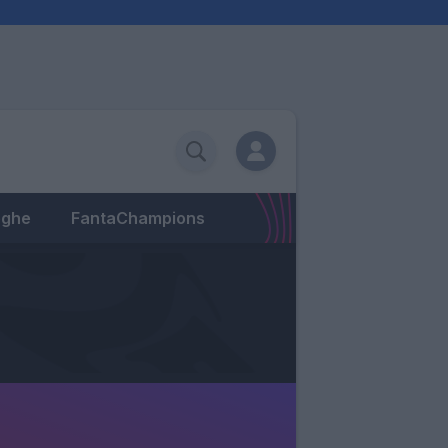
eghe
FantaChampions