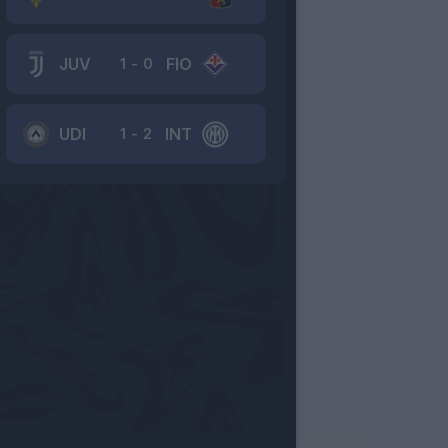
JUV
FIO
1
-
0
UDI
INT
1
-
2