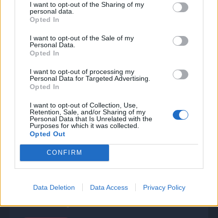
I want to opt-out of the Sharing of my
personal data.
Provedel
Opted In
Il portiere vittima di una lesione del legamento
gleno-omerale. Operato, stop di circa quattro
I want to opt-out of the Sale of my
mesi e stagione finita anzitempo.
Personal Data.
Opted In
Cataldi
I want to opt-out of processing my
Il centrocampista sarà assente anche nell'ultima
Personal Data for Targeted Advertising.
giornata di A per un problema muscolare alla
Opted In
gamba.
I want to opt-out of Collection, Use,
Retention, Sale, and/or Sharing of my
Zaccagni
Personal Data that Is Unrelated with the
Il 10 biancoceleste uscito acciaccato dalla finale
Purposes for which it was collected.
Opted Out
di Coppa Italia del 13 maggio per una distrazione
al quadricipite destro e forfait anche nella
prossima gara di campionato contro il Pisa.
CONFIRM
Motta
Il portiere nella rifinitura di sabato scorso
Data Deletion
Data Access
Privacy Policy
prederby ha lamentato un fastidio muscolare ai
flessori della gamba. Forfait anche contro il Pisa.