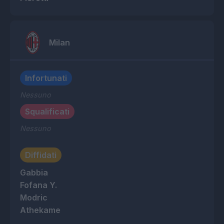
Milan
Infortunati
Nessuno
Squalificati
Nessuno
Diffidati
Gabbia
Fofana Y.
Modric
Athekame