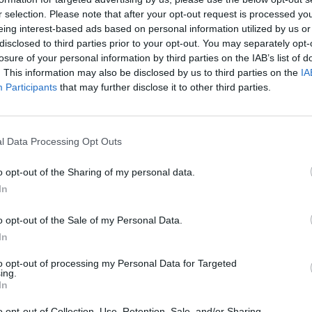
Match terminato
r selection. Please note that after your opt-out request is processed y
eing interest-based ads based on personal information utilized by us or
disclosed to third parties prior to your opt-out. You may separately opt-
ski
80’
losure of your personal information by third parties on the IAB’s list of
. This information may also be disclosed by us to third parties on the
IA
Participants
that may further disclose it to other third parties.
Lee
78’
Verde
l Data Processing Opt Outs
sier
Nicolas
73’
o opt-out of the Sharing of my personal data.
ore
In
Kean
70’
o opt-out of the Sale of my Personal Data.
Pazzini
In
sier
to opt-out of processing my Personal Data for Targeted
62’
ing.
lli
In
o opt-out of Collection, Use, Retention, Sale, and/or Sharing