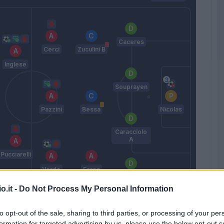
Caceres
Cerci
Zuculini B
Inglese
Souprayen
Pazzini
Bessa
Nicolas
Caracciolo
A
Pucciarelli
Verde
Fares
Romulo
o.it -
Do Not Process My Personal Information
Pecchia
to opt-out of the sale, sharing to third parties, or processing of your per
formation for targeted advertising by us, please use the below opt-out s