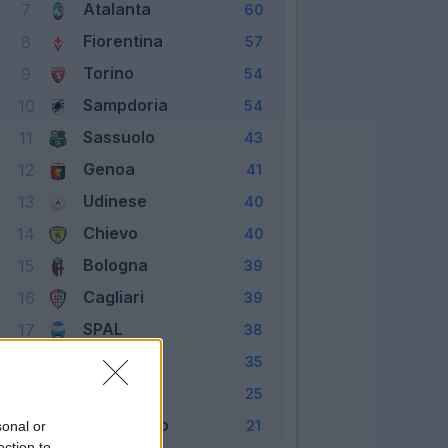
Atalanta
7
60
Fiorentina
8
57
Torino
9
54
Sampdoria
10
54
Sassuolo
11
43
Genoa
12
41
Udinese
13
40
Chievo
14
40
Bologna
15
39
Cagliari
16
39
SPAL
17
38
Crotone
18
35
Verona
19
25
Benevento
20
21
sonal or
ection to