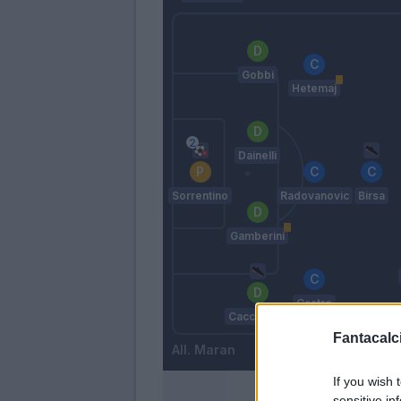
Gobbi
Hetemaj
Dainelli
Sorrentino
Radovanovic
Birsa
Gamberini
Castro
Cacciatore
Fantacalci
Maran
If you wish 
sensitive in