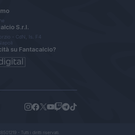
amo
ne
lcio S.r.l.
orzio - CdN, Is. F4
Napoli
cità su Fantacalcio?
1219 - Tutti i diritti riservati.