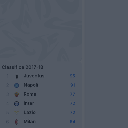
Classifica 2017-18
Juventus
1
95
Napoli
2
91
Roma
3
77
Inter
4
72
Lazio
5
72
Milan
6
64