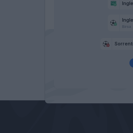
Ingl
Ingl
Birsa
Sorrent