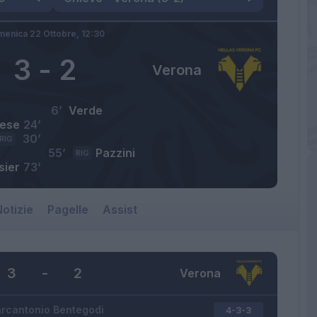
enica 22 Ottobre,
12:30
3
-
2
Verona
6’
Verde
lese
24’
30’
RIG
55’
Pazzini
RIG
sier
73’
otizie
Pagelle
Assist
3
-
2
Verona
rcantonio Bentegodi
4-3-3