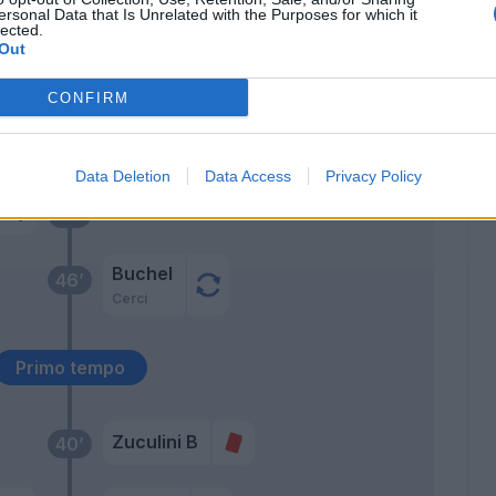
ino
Pazzini
55’
ersonal Data that Is Unrelated with the Purposes for which it
lected.
Out
ini
54’
CONFIRM
Bessa
50’
Data Deletion
Data Access
Privacy Policy
maj
49’
Buchel
46’
Cerci
Primo tempo
Zuculini B
40’