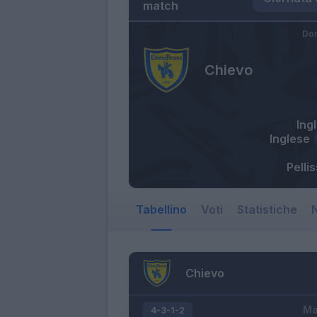
match
Dom
Chievo
Ing
Inglese
Pellis
Tabellino
Voti
Statistiche
N
Chievo
Ma
4-3-1-2