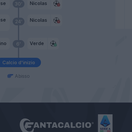
ese
Nicolas
30’
ese
Nicolas
24’
ino
Verde
6’
Calcio d'inizio
Abisso