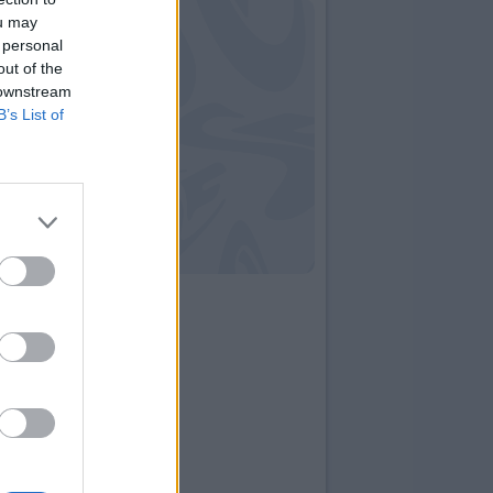
ou may
 personal
out of the
 downstream
B’s List of