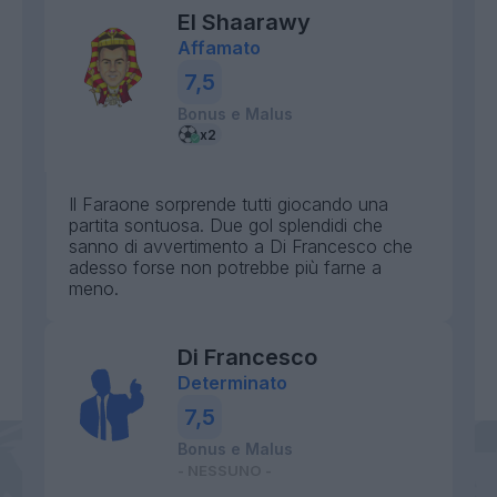
El Shaarawy
Affamato
7,5
Bonus e Malus
Il Faraone sorprende tutti giocando una
partita sontuosa. Due gol splendidi che
sanno di avvertimento a Di Francesco che
adesso forse non potrebbe più farne a
meno.
Di Francesco
Determinato
7,5
Bonus e Malus
- NESSUNO -