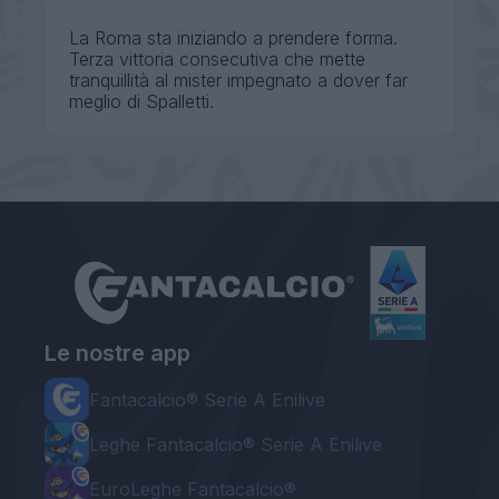
La Roma sta iniziando a prendere forma.
Terza vittoria consecutiva che mette
tranquillità al mister impegnato a dover far
meglio di Spalletti.
Le nostre app
Fantacalcio® Serie A Enilive
Leghe Fantacalcio® Serie A Enilive
EuroLeghe Fantacalcio®