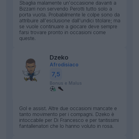
Sbaglia malamente un'occasione davanti a
Bizzarri non servendo Perotti tutto solo a
porta vuota. Probabilmente le colpe sono da
attribuire all'esclusione dall'undici titolare; ma
se vuole continuare a giocare deve sempre
farsi trovare pronto in occasioni come
queste.
Dzeko
Afrodisiaco
7,5
Bonus e Malus
Gol e assist. Altre due occasioni mancate e
tanto movimento per i compagni. Dzeko è
intoccabile per Di Francesco e per tantissimi
fantallenatori che lo hanno voluto in rosa.