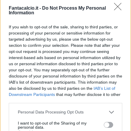
Fa il bello e il cattivo tempo. Punta sempre
Fantacalcio.it -
Do Not Process My Personal
l'uomo con una facilità e una disinvoltura
Information
disarmante. Si guadagna il penalty e lo tira
sul palo. Mani ai capelli per lui e per tutti i
suoi fantallenatori.
If you wish to opt-out of the sale, sharing to third parties, or
processing of your personal or sensitive information for
targeted advertising by us, please use the below opt-out
De Rossi
section to confirm your selection. Please note that after your
Padrone
opt-out request is processed you may continue seeing
interest-based ads based on personal information utilized by
6,5
us or personal information disclosed to third parties prior to
Bonus e Malus
your opt-out. You may separately opt-out of the further
- NESSUNO -
disclosure of your personal information by third parties on the
IAB’s list of downstream participants. This information may
also be disclosed by us to third parties on the
IAB’s List of
Detta i tempi con estrema lucidità. Cerca
Downstream Participants
that may further disclose it to other
spesso l'assist di prima. Padrone indiscusso
third parties.
del centrocampo.
Personal Data Processing Opt Outs
Florenzi
I want to opt-out of the Sharing of my
Docile
personal data.