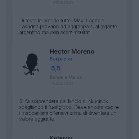
- NESSUNO -
Di testa le prende tutte. Maxi Lopez e
Lasagna provano ad aggrapparsi al gigante
argentino ma con scarsi risultati.
Hector Moreno
Sorpreso
5,5
Bonus e Malus
- NESSUNO -
Si fa sorprendere dal lancio di Nuytinck
sbagliando il fuorigioco. Deve ancora capire
i meccanismi difensivi prima di diventare un
valore aggiunto.
Kolarov