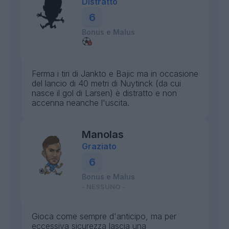
Distratto
6
Bonus e Malus
Ferma i tiri di Jankto e Bajic ma in occasione
del lancio di 40 metri di Nuytinck (da cui
nasce il gol di Larsen) è distratto e non
accenna neanche l'uscita.
Manolas
Graziato
6
Bonus e Malus
- NESSUNO -
Gioca come sempre d'anticipo, ma per
eccessiva sicurezza lascia una