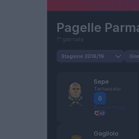
Pagelle
Parm
1° giornata
Sepe
Tartassato
6
Bonus e Malus
Gagliolo