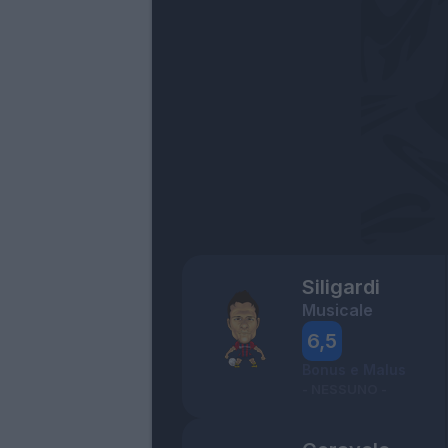
Siligardi
Musicale
6,5
Bonus e Malus
- NESSUNO -