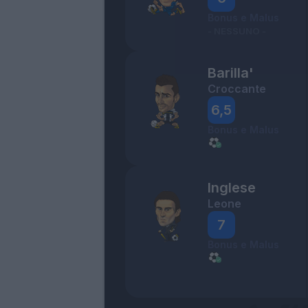
Bonus e Malus
- NESSUNO -
Barilla'
Croccante
6,5
Bonus e Malus
Inglese
Leone
7
Bonus e Malus