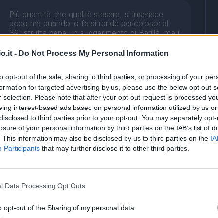
Più quantità che qualità stasera, si inserisce
poco ma quando lo fa si rende pericoloso: al
39' sfrutta bene un suggerimento di Barillà, ma il
suo colpo di testa è centrale. Nella ripresa non
riesce a ripetersi, cala vistosamente e commette
o.it -
Do Not Process My Personal Information
il fallo di mano che costa il rigore del 2-1: è
l'episodio che riapre la partita. Esce qualche
to opt-out of the sale, sharing to third parties, or processing of your per
minuto più tardi, al 66', per lasciare spazio a
formation for targeted advertising by us, please use the below opt-out s
Rigoni.
r selection. Please note that after your opt-out request is processed y
eing interest-based ads based on personal information utilized by us or
Peperino imprendibile per l'Udinese nel primo
disclosed to third parties prior to your opt-out. You may separately opt-
tempo, fa tutto ciò che vuole sulla fascia,
losure of your personal information by third parties on the IAB’s list of
rendendo la vita durissima ai difensori friulani.
. This information may also be disclosed by us to third parties on the
IA
Vicino al gol al 10' e al 14', innesca Inglese in
Participants
that may further disclose it to other third parties.
occasione del primo gol del Parma. Nel
secondo tempo finisce la benzina.
l Data Processing Opt Outs
o opt-out of the Sharing of my personal data.