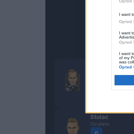
Opted 
I want t
Opted 
I want 
Advertis
Opted 
I want t
of my P
was col
Opted 
Rigoni L
Disorientato
5,5
Bonus e Malus
- NESSUNO -
Stulac
Oculato
6