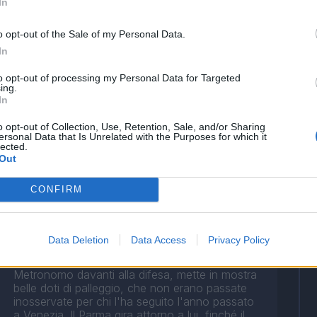
In
o opt-out of the Sale of my Personal Data.
In
to opt-out of processing my Personal Data for Targeted
ing.
In
o opt-out of Collection, Use, Retention, Sale, and/or Sharing
ersonal Data that Is Unrelated with the Purposes for which it
lected.
Entra al 66' per rilevare Grassi e non riesce a
Out
dare lo stesso apporto dell'ex Napoli. L'Udinese
prende campo e spacca in due la partita, il
CONFIRM
centrocampo del Parma scompare: demerito
anche dei subentrati, che non riescono a dare
nuova linfa al gioco dei ducali.
Data Deletion
Data Access
Privacy Policy
Metronomo davanti alla difesa, mette in mostra
belle doti di palleggio, che non erano passate
inosservate per chi l'ha seguito l'anno passato
a Venezia. Il Parma gira attorno a lui, finché il