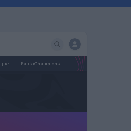
eghe
FantaChampions