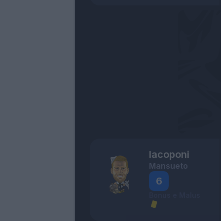
Iacoponi
Mansueto
6
Bonus e Malus