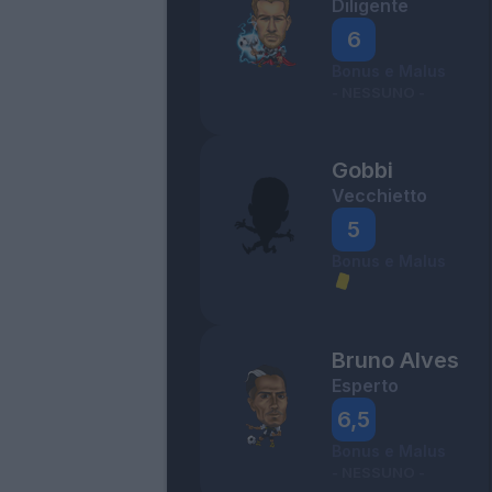
Diligente
6
Bonus e Malus
- NESSUNO -
Gobbi
Vecchietto
5
Bonus e Malus
Bruno Alves
Esperto
6,5
Bonus e Malus
- NESSUNO -