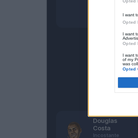
Opted 
I want t
Opted 
I want 
Advertis
Opted 
I want t
of my P
was col
Opted 
Douglas
Costa
Incostante