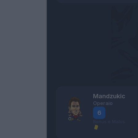
Mandzukic
Operaio
6
Bonus e Malus