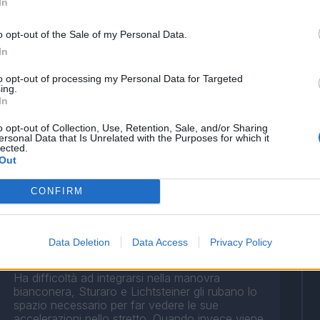
difficoltà gli avversari. Nella seconda frazione
In
diventa una delizia per gli occhi quando duetta
con Dybala, fornendo anche l'assist per la rete
o opt-out of the Sale of my Personal Data.
di Higuain.
In
to opt-out of processing my Personal Data for Targeted
ing.
In
o opt-out of Collection, Use, Retention, Sale, and/or Sharing
ersonal Data that Is Unrelated with the Purposes for which it
lected.
Out
CONFIRM
Data Deletion
Data Access
Privacy Policy
Ha difficoltà ad integrarsi nella manovra
bianconera, Sturaro e Lichtsteiner gli rubano lo
spazio necessario per far vedere le sue
accelerazioni nello stretto. Quando invece viene