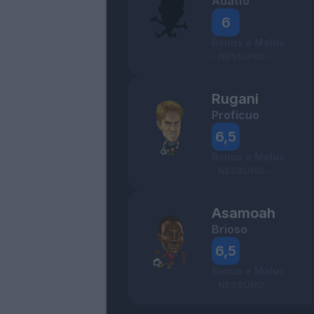
Adatto
6
Bonus e Malus
- NESSUNO -
Rugani
Proficuo
6,5
Bonus e Malus
- NESSUNO -
Asamoah
Brioso
6,5
Bonus e Malus
- NESSUNO -