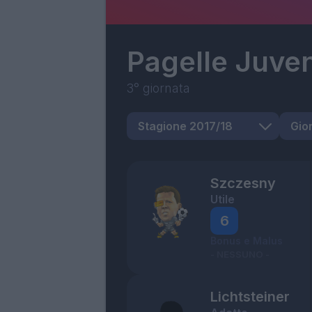
Pagelle
Juve
3° giornata
Szczesny
Utile
6
Bonus e Malus
- NESSUNO -
Lichtsteiner