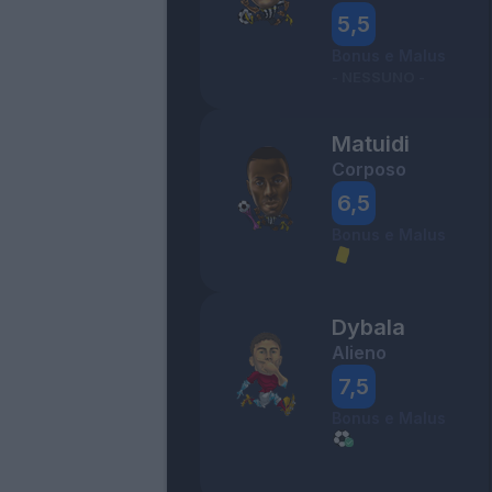
5,5
Bonus e Malus
- NESSUNO -
Matuidi
Corposo
6,5
Bonus e Malus
Dybala
Alieno
7,5
Bonus e Malus