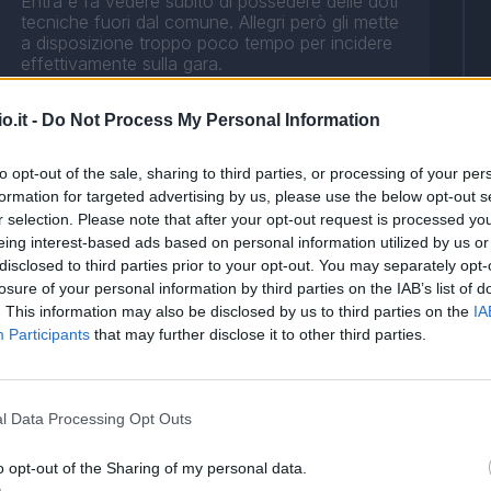
Entra e fa vedere subito di possedere delle doti
tecniche fuori dal comune. Allegri però gli mette
a disposizione troppo poco tempo per incidere
effettivamente sulla gara.
o.it -
Do Not Process My Personal Information
to opt-out of the sale, sharing to third parties, or processing of your per
Nel primo tempo si sgancia troppo dalla sua
formation for targeted advertising by us, please use the below opt-out s
zona di competenza, finendo con il calpestare
r selection. Please note that after your opt-out request is processed y
più volte i piedi a Douglas Costa. Nella seconda
frazione subisce la partenza a tutto gas del
eing interest-based ads based on personal information utilized by us or
Chievo finendo con il farsi prendere in mezzo.
disclosed to third parties prior to your opt-out. You may separately opt-
Lui ci prova mettendoci la consueta grinta, ma i
losure of your personal information by third parties on the IAB’s list of
mezzi tecnici sono al di sotto di quelli dei
. This information may also be disclosed by us to third parties on the
IA
compagni.
Participants
that may further disclose it to other third parties.
L'arrivo al suo fianco di un centrocampista
fisico come Matuidi gli permette una maggiore
l Data Processing Opt Outs
libertà. Il bosniaco illumina nel primo tempo,
causando prima l'autorete di Hetemaj e
o opt-out of the Sharing of my personal data.
trovando diverse giocate che mettono in