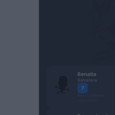
Benatia
Salvatore
7
Bonus e Malus
- NESSUNO -