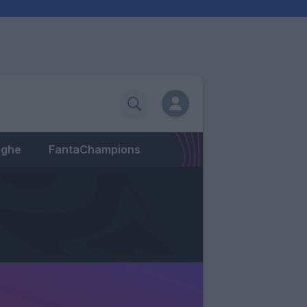
eghe
FantaChampions