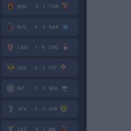
BEN
TOR
0
-
1
BOL
NAP
0
-
3
CAG
CRO
1
-
0
VER
FIO
0
-
5
INT
SPA
2
-
0
JUV
CHI
3
-
0
LAZ
MIL
4
-
1