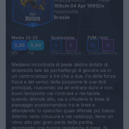
Altezza
Nato il
Piede
188cm
04 Apr 1995
Dx
Nazionalità
Brasile
Media 22-23
Quotazione
FVM
/ 1000
5,95
5,89
8
8
12
12
MV
FM
Classic
Mantra
Classic
Mantra
Mediano incontrista di piede destro dotato di
dinamicità tale da permettergli di giocare sia in
un centrocampo a tre che a due. Fa della forza
fisica e del senso della posizione le sue doti
principali, riuscendo sia ad entrare duro e con
buon tempismo nei contrasti e nei tackle
quando difende alto, sia a chiudere le linee di
passaggio posizionandosi tra le linee e
difendendo lo specchio quasi difende più basso.
Attento nella chiusura e nei raddoppi, tiene un
ritmo alto per gran parte della partita,
denotando una buona resistenza di base. Si