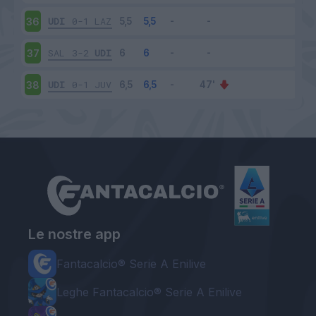
UDI
0-1
LAZ
36
SAL
3-2
UDI
37
UDI
0-1
JUV
38
Le nostre app
Fantacalcio® Serie A Enilive
Leghe Fantacalcio® Serie A Enilive