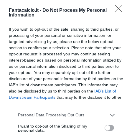
Fantacalcio.it -
Do Not Process My Personal
Information
If you wish to opt-out of the sale, sharing to third parties, or
processing of your personal or sensitive information for
targeted advertising by us, please use the below opt-out
section to confirm your selection. Please note that after your
Classic
Mantra
opt-out request is processed you may continue seeing
interest-based ads based on personal information utilized by
us or personal information disclosed to third parties prior to
Riepilogo stagione
your opt-out. You may separately opt-out of the further
disclosure of your personal information by third parties on the
IAB’s list of downstream participants. This information may
Titolare
37 - 97
%
also be disclosed by us to third parties on the
IAB’s List of
Entrato
0 - 0
%
Downstream Participants
that may further disclose it to other
third parties.
Squalificato
0 - 0
%
Infortunato
0 - 0
%
Personal Data Processing Opt Outs
Inutilizzato
1 - 2
%
I want to opt-out of the Sharing of my
personal data.