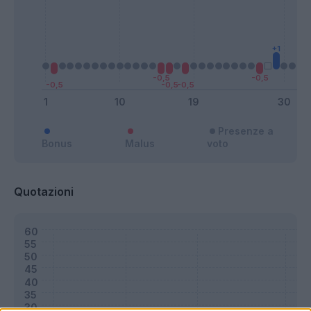
Presenze a
Bonus
Malus
voto
Quotazioni