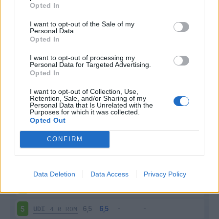
Opted In
I want to opt-out of the Sale of my
Personal Data.
Opted In
I want to opt-out of processing my
Personal Data for Targeted Advertising.
Scarica riepilogo
Scarica
Opted In
stagionale
I want to opt-out of Collection, Use,
Retention, Sale, and/or Sharing of my
Giornata
Voto
FV
Entrato
Uscito
Bonus/Malus
Personal Data that Is Unrelated with the
Purposes for which it was collected.
Opted Out
MIL
4-2
UDI
1
CONFIRM
UDI
0-0
SAL
2
MON
1-2
UDI
3
Data Deletion
Data Access
Privacy Policy
UDI
1-0
FIO
4
UDI
4-0
ROM
5