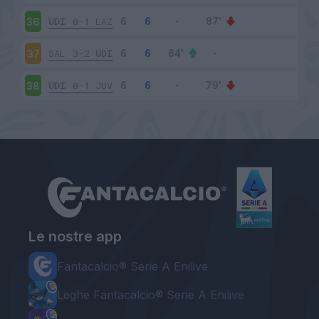
UDI
0-1
LAZ
36
SAL
3-2
UDI
37
UDI
0-1
JUV
38
Le nostre app
Fantacalcio® Serie A Enilive
Leghe Fantacalcio® Serie A Enilive