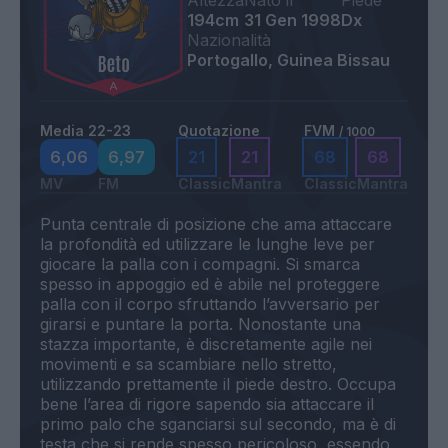
Altezza
Nato il
Piede
194cm
31 Gen 1998
Dx
Nazionalità
Portogallo, Guinea Bissau
Media 22-23
Quotazione
FVM
/ 1000
6,06
6,97
21
21
68
68
MV
FM
Classic
Mantra
Classic
Mantra
Punta centrale di posizione che ama attaccare
la profondità ed utilizzare le lunghe leve per
giocare la palla con i compagni. Si smarca
spesso in appoggio ed è abile nel proteggere
palla con il corpo sfruttando l’avversario per
girarsi e puntare la porta. Nonostante una
stazza importante, è discretamente agile nei
movimenti e sa scambiare nello stretto,
utilizzando prettamente il piede destro. Occupa
bene l’area di rigore sapendo sia attaccare il
primo palo che sganciarsi sul secondo, ma è di
testa che si rende spesso pericoloso, essendo