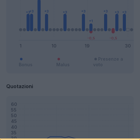
Presenze a
Bonus
Malus
voto
Quotazioni