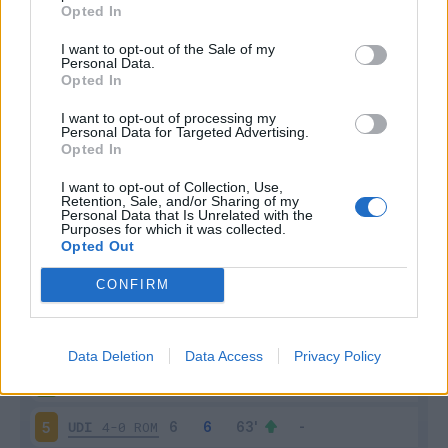
Opted In
I want to opt-out of the Sale of my
Personal Data.
Opted In
I want to opt-out of processing my
Personal Data for Targeted Advertising.
Scarica riepilogo
Scarica
Opted In
stagionale
I want to opt-out of Collection, Use,
Retention, Sale, and/or Sharing of my
Giornata
Voto
FV
Entrato
Uscito
Bonus/Malus
Personal Data that Is Unrelated with the
Purposes for which it was collected.
Opted Out
MIL
4-2
UDI
1
CONFIRM
UDI
0-0
SAL
2
MON
1-2
UDI
3
Data Deletion
Data Access
Privacy Policy
UDI
1-0
FIO
4
UDI
4-0
ROM
5