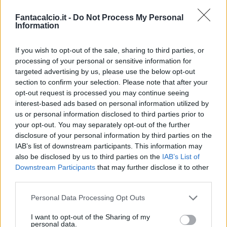
Fantacalcio.it -
Do Not Process My Personal
Information
If you wish to opt-out of the sale, sharing to third parties, or
processing of your personal or sensitive information for
targeted advertising by us, please use the below opt-out
section to confirm your selection. Please note that after your
Classic
Mantra
opt-out request is processed you may continue seeing
interest-based ads based on personal information utilized by
us or personal information disclosed to third parties prior to
Riepilogo stagione
your opt-out. You may separately opt-out of the further
disclosure of your personal information by third parties on the
IAB’s list of downstream participants. This information may
Titolare
23 - 60
%
also be disclosed by us to third parties on the
IAB’s List of
Entrato
10 - 26
%
Downstream Participants
that may further disclose it to other
third parties.
Squalificato
0 - 0
%
Infortunato
0 - 0
%
Personal Data Processing Opt Outs
Inutilizzato
5 - 13
%
I want to opt-out of the Sharing of my
personal data.