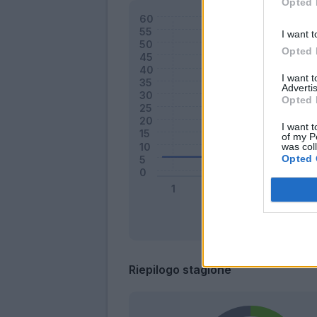
Opted 
I want t
Opted 
I want 
Advertis
Opted 
I want t
of my P
was col
Opted 
Riepilogo stagione