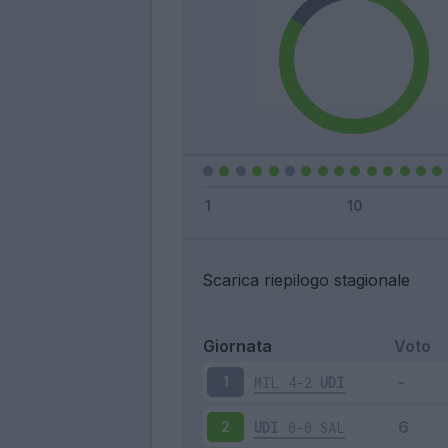
Scarica riepilogo stagionale
Giornata
Voto
MIL
4-2
UDI
1
UDI
0-0
SAL
2