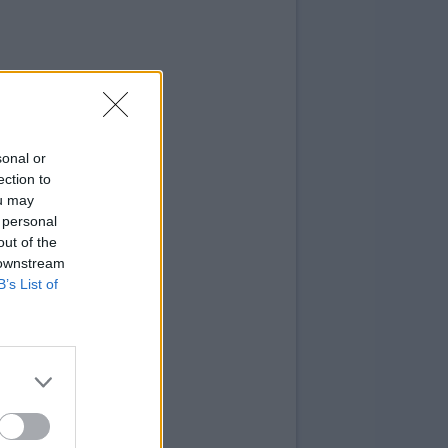
sonal or
ection to
ou may
 personal
out of the
 downstream
B’s List of