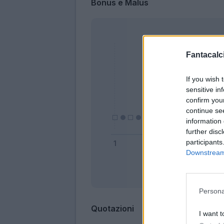
Bonus e Malus
Fantacalci
If you wish 
sensitive in
confirm you
continue se
information 
further disc
participants
Downstream 
Bonus
Persona
Quotazioni
I want t