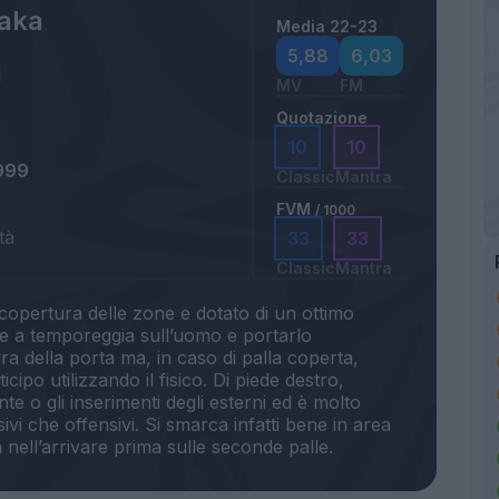
Jaka
Media 22-23
5,88
6,03
MV
FM
Quotazione
10
10
999
Classic
Mantra
FVM
/ 1000
tà
33
33
Classic
Mantra
a copertura delle zone e dotato di un ottimo
de a temporeggia sull’uomo e portarlo
a della porta ma, in caso di palla coperta,
icipo utilizzando il fisico. Di piede destro,
te o gli inserimenti degli esterni ed è molto
nsivi che offensivi. Si smarca infatti bene in area