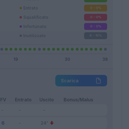
Entrato
0 - 0
%
Squalificato
0 - 0
%
Infortunato
0 - 0
%
Inutilizzato
6 - 15
%
Scarica
FV
Entrato
Uscito
Bonus/Malus