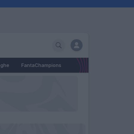
eghe
FantaChampions