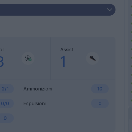
ol
Assist
3
1
2/1
Ammonizioni
10
0/0
Espulsioni
0
0