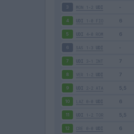
MON
1-2
UDI
3
UDI
1-0
FIO
4
UDI
4-0
ROM
5
SAS
1-3
UDI
6
UDI
3-1
INT
7
VER
1-2
UDI
8
UDI
2-2
ATA
9
LAZ
0-0
UDI
10
UDI
1-2
TOR
11
CRE
0-0
UDI
12