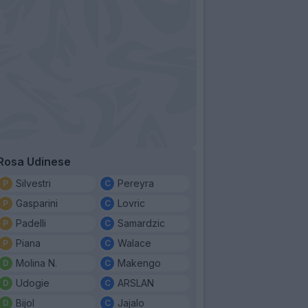
Rosa Udinese
Silvestri
Pereyra
Gasparini
Lovric
Padelli
Samardzic
Piana
Walace
Molina N.
Makengo
Udogie
ARSLAN
Bijol
Jajalo