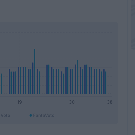
Voto
FantaVoto