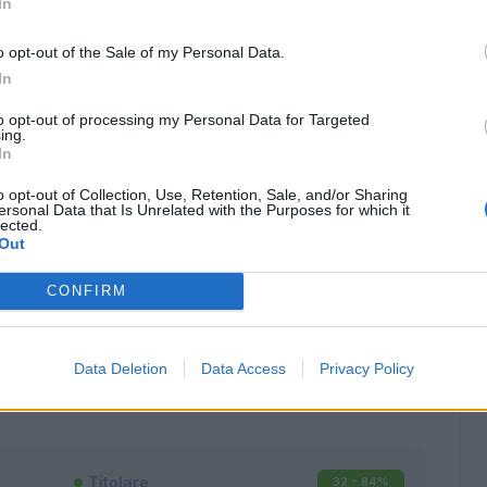
In
o opt-out of the Sale of my Personal Data.
In
to opt-out of processing my Personal Data for Targeted
ing.
In
o opt-out of Collection, Use, Retention, Sale, and/or Sharing
ersonal Data that Is Unrelated with the Purposes for which it
lected.
Out
CONFIRM
Classic
Mantra
Data Deletion
Data Access
Privacy Policy
Titolare
32 - 84
%