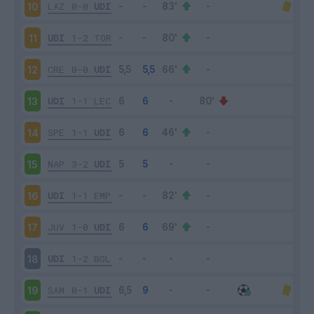
LAZ
0-0
UDI
10
UDI
1-2
TOR
11
CRE
0-0
UDI
12
UDI
1-1
LEC
13
SPE
1-1
UDI
14
NAP
3-2
UDI
15
UDI
1-1
EMP
16
JUV
1-0
UDI
17
UDI
1-2
BOL
18
SAM
0-1
UDI
19