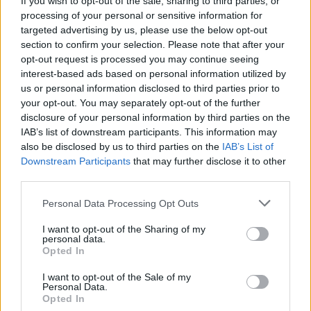
If you wish to opt-out of the sale, sharing to third parties, or
processing of your personal or sensitive information for
targeted advertising by us, please use the below opt-out
section to confirm your selection. Please note that after your
opt-out request is processed you may continue seeing
interest-based ads based on personal information utilized by
Classic
Mantra
us or personal information disclosed to third parties prior to
your opt-out. You may separately opt-out of the further
disclosure of your personal information by third parties on the
Riepilogo stagione
IAB’s list of downstream participants. This information may
also be disclosed by us to third parties on the
IAB’s List of
Downstream Participants
that may further disclose it to other
Titolare
16 - 45
%
third parties.
Entrato
11 - 31
%
Personal Data Processing Opt Outs
Squalificato
0 - 0
%
Infortunato
0 - 0
%
I want to opt-out of the Sharing of my
personal data.
Inutilizzato
Opted In
8 - 22
%
I want to opt-out of the Sale of my
Personal Data.
Opted In