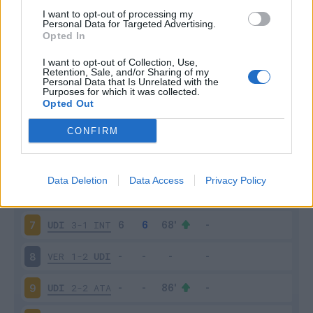
I want to opt-out of processing my
Personal Data for Targeted Advertising.
Opted In
Scarica riepilogo
Scarica
I want to opt-out of Collection, Use,
stagionale
Retention, Sale, and/or Sharing of my
Personal Data that Is Unrelated with the
Purposes for which it was collected.
Opted Out
Giornata
Voto
FV
Entrato
Uscito
Bonus/Malus
UDI
1-0
FIO
4
CONFIRM
UDI
4-0
ROM
5
Data Deletion
Data Access
Privacy Policy
SAS
1-3
UDI
6
UDI
3-1
INT
7
VER
1-2
UDI
8
UDI
2-2
ATA
9