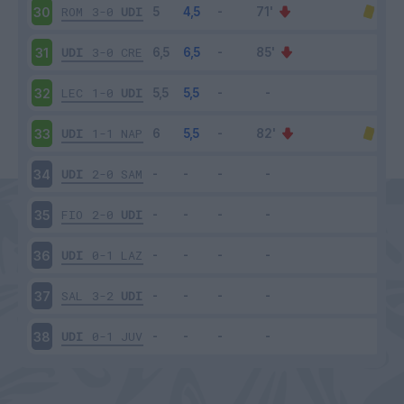
ROM
3-0
UDI
30
UDI
3-0
CRE
31
LEC
1-0
UDI
32
UDI
1-1
NAP
33
UDI
2-0
SAM
34
FIO
2-0
UDI
35
UDI
0-1
LAZ
36
SAL
3-2
UDI
37
UDI
0-1
JUV
38