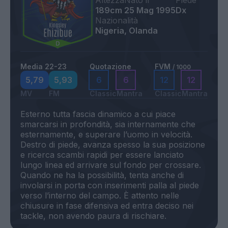
Altezza
Nato il
Piede
189cm
25 Mag 1995
Dx
Nazionalità
Nigeria, Olanda
Media 22-23
Quotazione
FVM
/ 1000
5,79
5,93
6
6
12
12
MV
FM
Classic
Mantra
Classic
Mantra
Esterno tutta fascia dinamico a cui piace
smarcarsi in profondità, sia internamente che
esternamente, e superare l’uomo in velocità.
Destro di piede, avanza spesso la sua posizione
e ricerca scambi rapidi per essere lanciato
lungo linea ed arrivare sul fondo per crossare.
Quando ne ha la possibilità, tenta anche di
involarsi in porta con inserimenti palla al piede
verso l’interno del campo. È attento nelle
chiusure in fase difensiva ed entra deciso nei