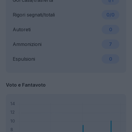
Gol casa/trasferta
1/1
Rigori segnati/totali
0/0
Autoreti
0
Ammonizioni
7
Espulsioni
0
Voto e Fantavoto