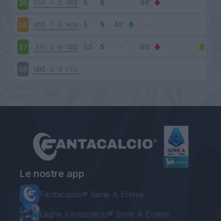
CAG
1-2
UDI
35
UDI
1-2
MON
36
JUV
2-0
UDI
37
UDI
2-3
FIO
38
Le nostre app
Fantacalcio® Serie A Enilive
Leghe Fantacalcio® Serie A Enilive