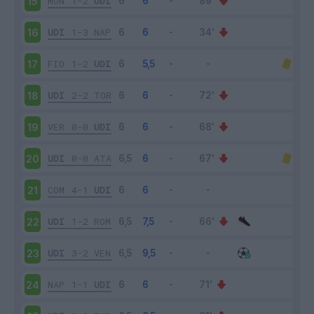
MON
1-2
UDI
15
UDI
1-3
NAP
16
FIO
1-2
UDI
17
UDI
2-2
TOR
18
VER
0-0
UDI
19
UDI
0-0
ATA
20
COM
4-1
UDI
21
UDI
1-2
ROM
22
UDI
3-2
VEN
23
NAP
1-1
UDI
24