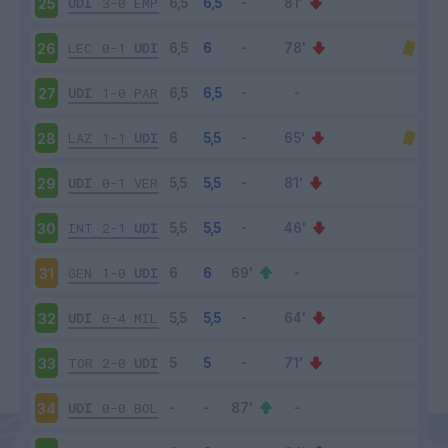
UDI
3-0
EMP
25
LEC
0-1
UDI
26
UDI
1-0
PAR
27
LAZ
1-1
UDI
28
UDI
0-1
VER
29
INT
2-1
UDI
30
GEN
1-0
UDI
31
UDI
0-4
MIL
32
TOR
2-0
UDI
33
UDI
0-0
BOL
34