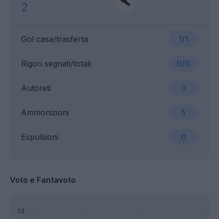
2
Gol casa/trasferta
1/1
Rigori segnati/totali
0/0
Autoreti
0
Ammonizioni
5
Espulsioni
0
Voto e Fantavoto