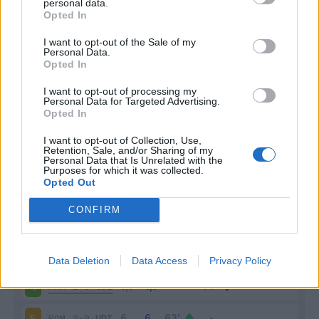
personal data.
Opted In
I want to opt-out of the Sale of my
Personal Data.
Opted In
I want to opt-out of processing my
Personal Data for Targeted Advertising.
Scarica riepilogo
Opted In
Scarica
stagionale
I want to opt-out of Collection, Use,
Retention, Sale, and/or Sharing of my
Personal Data that Is Unrelated with the
Giornata
Voto
FV
Entrato
Uscito
Bonus/Malus
Purposes for which it was collected.
Opted Out
BOL
1-1
UDI
1
CONFIRM
UDI
2-1
LAZ
2
UDI
1-0
COM
3
Data Deletion
Data Access
Privacy Policy
PAR
2-3
UDI
4
ROM
3-0
UDI
5