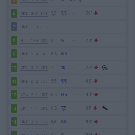
UDI
2-3
INT
6
UDI
1-0
LEC
7
MIL
1-0
UDI
8
UDI
2-0
CAG
9
VEN
3-2
UDI
10
UDI
0-2
JUV
11
ATA
2-1
UDI
12
EMP
1-1
UDI
13
UDI
0-2
GEN
14