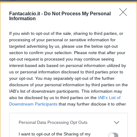
Fantacalcio.it -
Do Not Process My Personal
Information
If you wish to opt-out of the sale, sharing to third parties, or
processing of your personal or sensitive information for
targeted advertising by us, please use the below opt-out
section to confirm your selection. Please note that after your
Classic
Mantra
opt-out request is processed you may continue seeing
interest-based ads based on personal information utilized by
us or personal information disclosed to third parties prior to
your opt-out. You may separately opt-out of the further
Riepilogo stagione
disclosure of your personal information by third parties on the
IAB’s list of downstream participants. This information may
Titolare
31 - 81
%
also be disclosed by us to third parties on the
IAB’s List of
Downstream Participants
that may further disclose it to other
Entrato
5 - 13
%
third parties.
Squalificato
0 - 0
%
Personal Data Processing Opt Outs
Infortunato
0 - 0
%
I want to opt-out of the Sharing of my
Inutilizzato
2 - 5
%