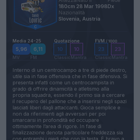
Altezza
Nato il
Piede
180cm
28 Mar 1998
Dx
Nazionalità
Slovenia, Austria
Media 24-25
Quotazione
FVM
/ 1000
5,96
6,11
10
10
23
23
MV
FM
Classic
Mantra
Classic
Mantra
Interno di un centrocampo a tre di piede destro,
utile sia in fase offensiva che in fase difensiva. Si
presenta infatti come un centrocampista in
grado di offrire dinamicità e atletismo alla
propria squadra, essendo il primo sia a cercare
il recupero del pallone che a inserirsi negli spazi
lasciati liberi dagli attaccanti. Gioca semplice e
non da riferimenti agli avversari per poi
smarcarsi in profondità ed occupare
ottimamente l’area di rigore. In fase di
finalizzazione denota particolare freddezza sia
con entrambi i piedi che con la testa. È bravo a