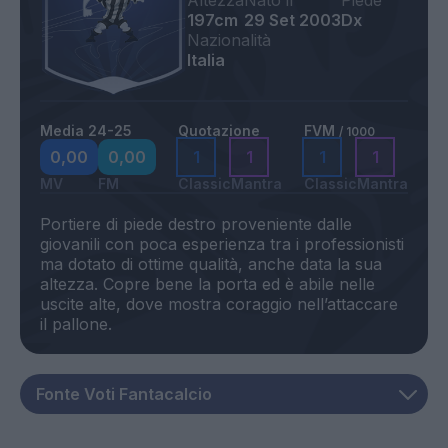
Altezza
Nato il
Piede
197cm
29 Set 2003
Dx
Nazionalità
Italia
Media 24-25
Quotazione
FVM
/ 1000
0,00
0,00
1
1
1
1
MV
FM
Classic
Mantra
Classic
Mantra
Portiere di piede destro proveniente dalle
giovanili con poca esperienza tra i professionisti
ma dotato di ottime qualità, anche data la sua
altezza. Copre bene la porta ed è abile nelle
uscite alte, dove mostra coraggio nell’attaccare