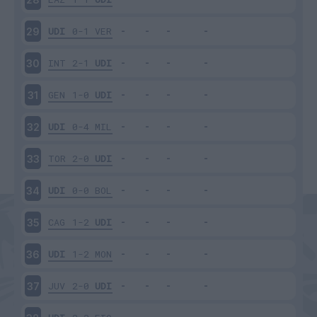
UDI
0-1
VER
29
INT
2-1
UDI
30
GEN
1-0
UDI
31
UDI
0-4
MIL
32
TOR
2-0
UDI
33
UDI
0-0
BOL
34
CAG
1-2
UDI
35
UDI
1-2
MON
36
JUV
2-0
UDI
37