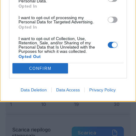
Personal Data.
Classic
Mantra
Opted In
I want to opt-out of processing my
Personal Data for Targeted Advertising.
Riepilogo stagione
Opted In
I want to opt-out of Collection, Use,
Titolare
0 - 0
%
Retention, Sale, and/or Sharing of my
Personal Data that Is Unrelated with the
Entrato
0 - 0
%
Purposes for which it was collected.
Opted Out
Squalificato
0 - 0
%
CONFIRM
Infortunato
0 - 0
%
Inutilizzato
19 - 100
%
Data Deletion
Data Access
Privacy Policy
Scarica riepilogo
Scarica
stagionale