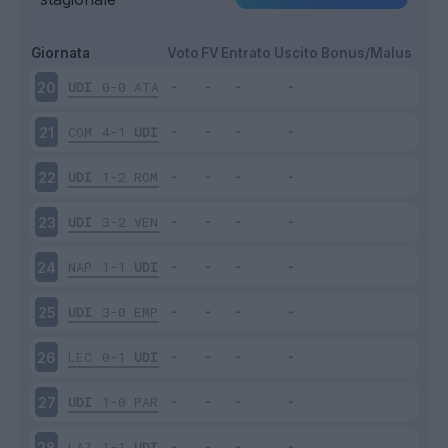
Giornata
Voto
FV
Entrato
Uscito
Bonus/Malus
UDI
0-0
ATA
20
COM
4-1
UDI
21
UDI
1-2
ROM
22
UDI
3-2
VEN
23
NAP
1-1
UDI
24
UDI
3-0
EMP
25
LEC
0-1
UDI
26
UDI
1-0
PAR
27
LAZ
1-1
UDI
28