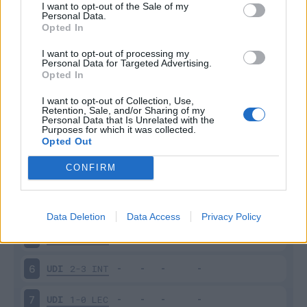
I want to opt-out of the Sale of my
Personal Data.
Opted In
Scarica riepilogo
Scarica
stagionale
I want to opt-out of processing my
Personal Data for Targeted Advertising.
Opted In
Giornata
Voto
FV
Entrato
Uscito
Bonus/Malus
I want to opt-out of Collection, Use,
Retention, Sale, and/or Sharing of my
BOL
1-1
UDI
1
Personal Data that Is Unrelated with the
Purposes for which it was collected.
Opted Out
UDI
2-1
LAZ
2
CONFIRM
UDI
1-0
COM
3
PAR
2-3
UDI
4
Data Deletion
Data Access
Privacy Policy
ROM
3-0
UDI
5
UDI
2-3
INT
6
UDI
1-0
LEC
7