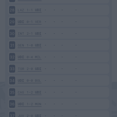
LAZ
1-1
UDI
28
UDI
0-1
VER
29
INT
2-1
UDI
30
GEN
1-0
UDI
31
UDI
0-4
MIL
32
TOR
2-0
UDI
33
UDI
0-0
BOL
34
CAG
1-2
UDI
35
UDI
1-2
MON
36
JUV
2-0
UDI
37