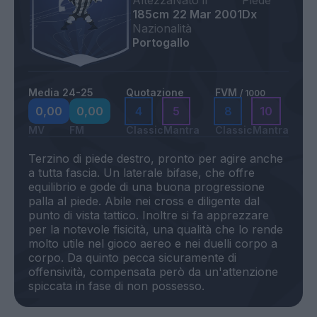
Altezza
Nato il
Piede
185cm
22 Mar 2001
Dx
Nazionalità
Portogallo
Media 24-25
Quotazione
FVM
/ 1000
0,00
0,00
4
5
8
10
MV
FM
Classic
Mantra
Classic
Mantra
Terzino di piede destro, pronto per agire anche
a tutta fascia. Un laterale bifase, che offre
equilibrio e gode di una buona progressione
palla al piede. Abile nei cross e diligente dal
punto di vista tattico. Inoltre si fa apprezzare
per la notevole fisicità, una qualità che lo rende
molto utile nel gioco aereo e nei duelli corpo a
corpo. Da quinto pecca sicuramente di
offensività, compensata però da un'attenzione