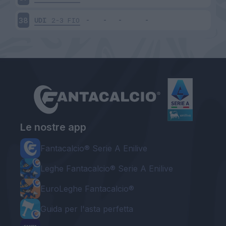
UDI
2-3
FIO
38
Le nostre app
Fantacalcio® Serie A Enilive
Leghe Fantacalcio® Serie A Enilive
EuroLeghe Fantacalcio®
Guida per l'asta perfetta