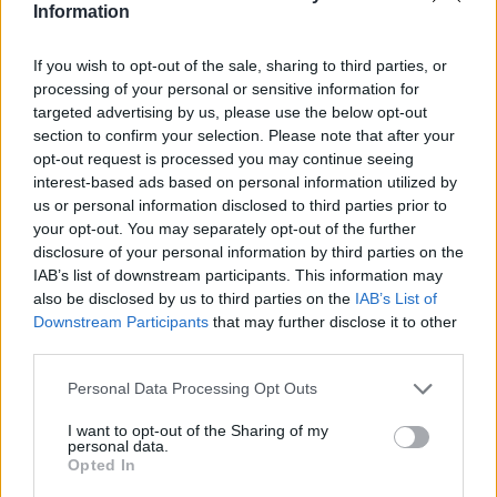
Information
If you wish to opt-out of the sale, sharing to third parties, or
processing of your personal or sensitive information for
Classic
Mantra
targeted advertising by us, please use the below opt-out
section to confirm your selection. Please note that after your
opt-out request is processed you may continue seeing
Riepilogo stagione
interest-based ads based on personal information utilized by
us or personal information disclosed to third parties prior to
your opt-out. You may separately opt-out of the further
Titolare
0 - 0
%
disclosure of your personal information by third parties on the
Entrato
0 - 0
%
IAB’s list of downstream participants. This information may
also be disclosed by us to third parties on the
IAB’s List of
Squalificato
0 - 0
%
Downstream Participants
that may further disclose it to other
Infortunato
0 - 0
%
third parties.
Inutilizzato
38 - 100
%
Personal Data Processing Opt Outs
I want to opt-out of the Sharing of my
personal data.
Opted In