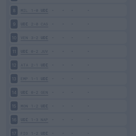
MIL
1-0
UDI
8
UDI
2-0
CAG
9
VEN
3-2
UDI
10
UDI
0-2
JUV
11
ATA
2-1
UDI
12
EMP
1-1
UDI
13
UDI
0-2
GEN
14
MON
1-2
UDI
15
UDI
1-3
NAP
16
FIO
1-2
UDI
17