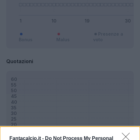
Presenze a
Bonus
Malus
voto
Quotazioni
Fantacalcio.it -
Do Not Process My Personal