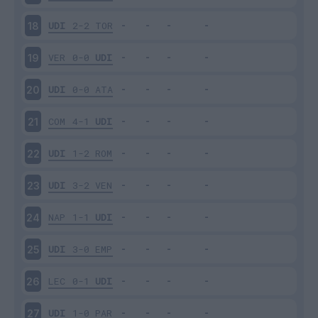
UDI
2-2
TOR
18
VER
0-0
UDI
19
UDI
0-0
ATA
20
COM
4-1
UDI
21
UDI
1-2
ROM
22
UDI
3-2
VEN
23
NAP
1-1
UDI
24
UDI
3-0
EMP
25
LEC
0-1
UDI
26
UDI
1-0
PAR
27