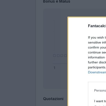
Bonus e Malus
Fantacalci
If you wish 
sensitive in
confirm you
continue se
information 
further disc
participants
Downstream 
Bonus
Persona
Quotazioni
I want t