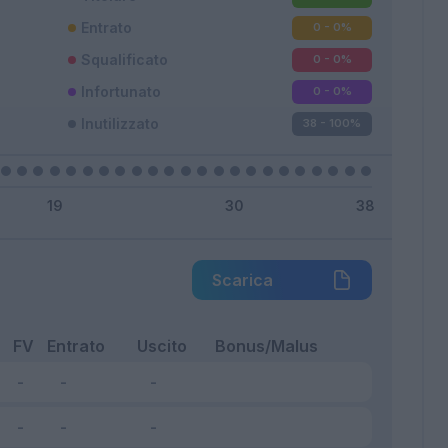
Entrato
0 - 0
%
Squalificato
0 - 0
%
Infortunato
0 - 0
%
Inutilizzato
38 - 100
%
Scarica
FV
Entrato
Uscito
Bonus/Malus