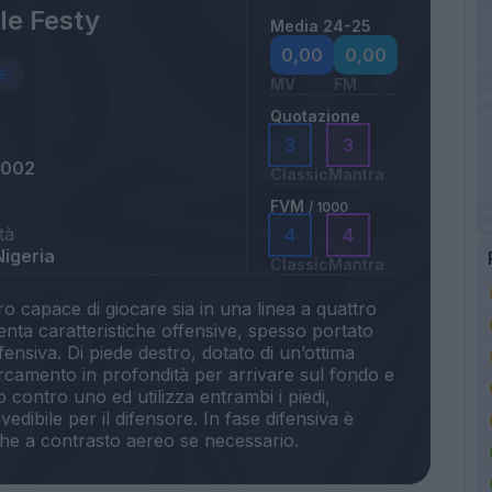
le Festy
Media 24-25
0,00
0,00
MV
FM
Quotazione
3
3
2002
Classic
Mantra
FVM
/ 1000
tà
4
4
Nigeria
Classic
Mantra
ro capace di giocare sia in una linea a quattro
enta caratteristiche offensive, spesso portato
ifensiva. Di piede destro, dotato di un’ottima
rcamento in profondità per arrivare sul fondo e
 contro uno ed utilizza entrambi i piedi,
edibile per il difensore. In fase difensiva è