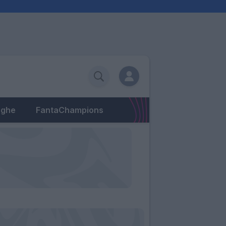
eghe
FantaChampions