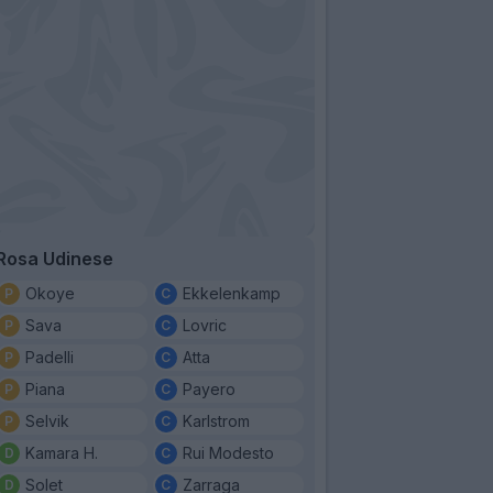
Rosa Udinese
Okoye
Ekkelenkamp
Sava
Lovric
Padelli
Atta
Piana
Payero
Selvik
Karlstrom
Kamara H.
Rui Modesto
Solet
Zarraga