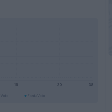
Voto
FantaVoto