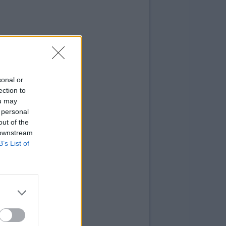
sonal or
ection to
ou may
 personal
out of the
 downstream
B’s List of