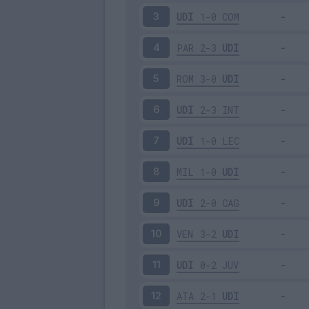
UDI
1-0
COM
3
PAR
2-3
UDI
4
ROM
3-0
UDI
5
UDI
2-3
INT
6
UDI
1-0
LEC
7
MIL
1-0
UDI
8
UDI
2-0
CAG
9
VEN
3-2
UDI
10
UDI
0-2
JUV
11
ATA
2-1
UDI
12