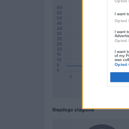
Opted 
I want t
Opted 
I want 
Advertis
Opted 
I want t
of my P
was col
Opted 
Riepilogo stagione