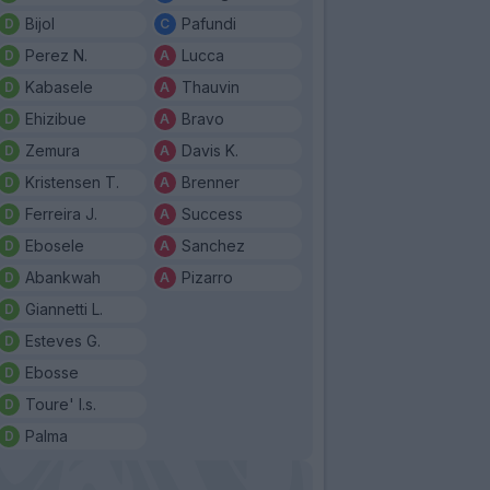
Bijol
Pafundi
Perez N.
Lucca
Kabasele
Thauvin
Ehizibue
Bravo
Zemura
Davis K.
Kristensen T.
Brenner
Ferreira J.
Success
Ebosele
Sanchez
Abankwah
Pizarro
Giannetti L.
Esteves G.
Ebosse
Toure' I.s.
Palma