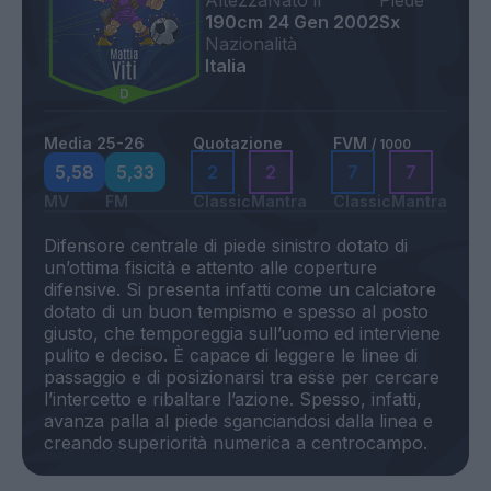
Altezza
Nato il
Piede
190cm
24 Gen 2002
Sx
Nazionalità
Italia
Media 25-26
Quotazione
FVM
/ 1000
5,58
5,33
2
2
7
7
MV
FM
Classic
Mantra
Classic
Mantra
Difensore centrale di piede sinistro dotato di
un’ottima fisicità e attento alle coperture
difensive. Si presenta infatti come un calciatore
dotato di un buon tempismo e spesso al posto
giusto, che temporeggia sull’uomo ed interviene
pulito e deciso. È capace di leggere le linee di
passaggio e di posizionarsi tra esse per cercare
l’intercetto e ribaltare l’azione. Spesso, infatti,
avanza palla al piede sganciandosi dalla linea e