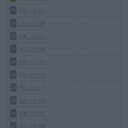
FIO
1-0
CRE
18
LAZ
2-2
FIO
19
FIO
1-1
MIL
20
BOL
1-2
FIO
21
FIO
1-2
CAG
22
NAP
2-1
FIO
23
FIO
2-2
TOR
24
COM
1-2
FIO
25
FIO
1-0
PIS
26
UDI
3-0
FIO
27