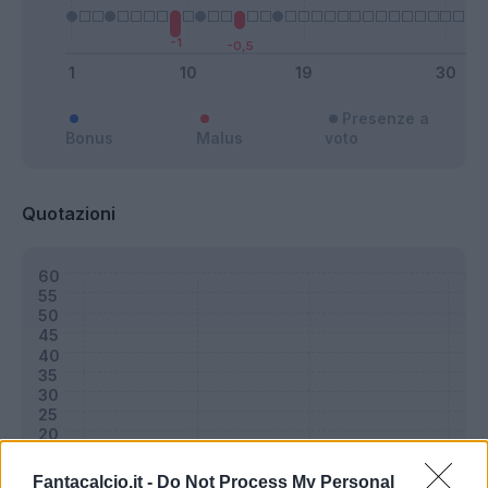
Presenze a
Bonus
Malus
voto
Quotazioni
Fantacalcio.it -
Do Not Process My Personal