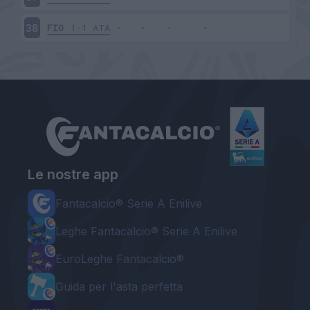
FIO
1-1
ATA
38
Le nostre app
Fantacalcio® Serie A Enilive
Leghe Fantacalcio® Serie A Enilive
EuroLeghe Fantacalcio®
Guida per l'asta perfetta