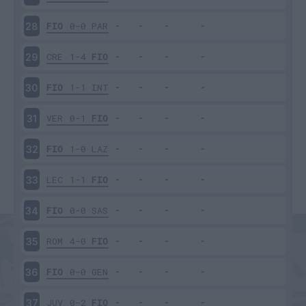
FIO
0-0
PAR
28
CRE
1-4
FIO
29
FIO
1-1
INT
30
VER
0-1
FIO
31
FIO
1-0
LAZ
32
LEC
1-1
FIO
33
FIO
0-0
SAS
34
ROM
4-0
FIO
35
FIO
0-0
GEN
36
JUV
0-2
FIO
37