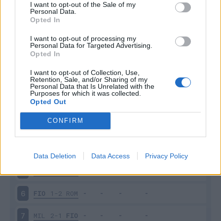
I want to opt-out of the Sale of my
Personal Data.
Opted In
Scarica riepilogo
Scarica
stagionale
I want to opt-out of processing my
Personal Data for Targeted Advertising.
Opted In
Giornata
Voto
FV
Entrato
Uscito
Bonus/Malus
I want to opt-out of Collection, Use,
Retention, Sale, and/or Sharing of my
CAG
1-1
FIO
1
Personal Data that Is Unrelated with the
Purposes for which it was collected.
Opted Out
TOR
0-0
FIO
2
CONFIRM
FIO
1-3
NAP
3
FIO
1-2
COM
4
Data Deletion
Data Access
Privacy Policy
PIS
0-0
FIO
5
FIO
1-2
ROM
6
MIL
2-1
FIO
7