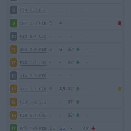
FIO
2-2
BOL
8
INT
3-0
FIO
9
FIO
0-1
LEC
10
GEN
2-2
FIO
11
FIO
1-1
JUV
12
ATA
2-0
FIO
13
SAS
3-1
FIO
14
FIO
1-2
VER
15
FIO
5-1
UDI
16
PAR
1-0
FIO
17