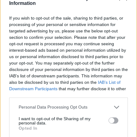
Information
If you wish to opt-out of the sale, sharing to third parties, or
processing of your personal or sensitive information for
Classic
Mantra
targeted advertising by us, please use the below opt-out
section to confirm your selection. Please note that after your
opt-out request is processed you may continue seeing
Riepilogo stagione
interest-based ads based on personal information utilized by
us or personal information disclosed to third parties prior to
your opt-out. You may separately opt-out of the further
Titolare
2 - 5
%
disclosure of your personal information by third parties on the
Entrato
8 - 21
%
IAB’s list of downstream participants. This information may
also be disclosed by us to third parties on the
IAB’s List of
Squalificato
0 - 0
%
Downstream Participants
that may further disclose it to other
Infortunato
0 - 0
%
third parties.
Inutilizzato
28 - 73
%
Personal Data Processing Opt Outs
I want to opt-out of the Sharing of my
personal data.
Opted In