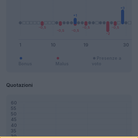
Presenze a
Bonus
Malus
voto
Quotazioni