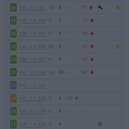
FIO
5-1
UDI
16
PAR
1-0
FIO
17
FIO
1-0
CRE
18
LAZ
2-2
FIO
19
FIO
1-1
MIL
20
BOL
1-2
FIO
21
FIO
1-2
CAG
22
NAP
2-1
FIO
23
FIO
2-2
TOR
24
COM
1-2
FIO
25