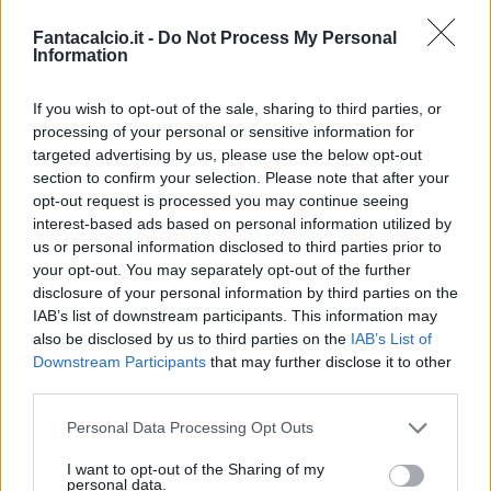
Fantacalcio.it -
Do Not Process My Personal
Information
If you wish to opt-out of the sale, sharing to third parties, or
processing of your personal or sensitive information for
targeted advertising by us, please use the below opt-out
section to confirm your selection. Please note that after your
Classic
Mantra
opt-out request is processed you may continue seeing
interest-based ads based on personal information utilized by
us or personal information disclosed to third parties prior to
Riepilogo stagione
your opt-out. You may separately opt-out of the further
disclosure of your personal information by third parties on the
IAB’s list of downstream participants. This information may
Titolare
18 - 47
%
also be disclosed by us to third parties on the
IAB’s List of
Entrato
5 - 13
%
Downstream Participants
that may further disclose it to other
third parties.
Squalificato
0 - 0
%
Infortunato
0 - 0
%
Personal Data Processing Opt Outs
Inutilizzato
15 - 39
%
I want to opt-out of the Sharing of my
personal data.