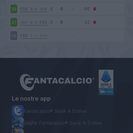
FIO
0-0
GEN
36
JUV
0-2
FIO
37
FIO
1-1
ATA
38
Le nostre app
Fantacalcio® Serie A Enilive
Leghe Fantacalcio® Serie A Enilive