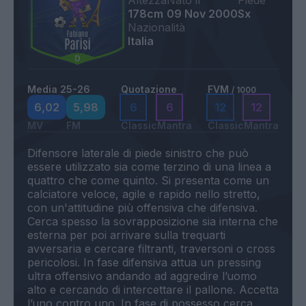
Altezza
Nato il
Piede
178cm
09 Nov 2000
Sx
Nazionalità
Italia
Media 25-26
Quotazione
FVM
/ 1000
6,02
5,98
6
6
12
12
MV
FM
Classic
Mantra
Classic
Mantra
Difensore laterale di piede sinistro che può
essere utilizzato sia come terzino di una linea a
quattro che come quinto. Si presenta come un
calciatore veloce, agile e rapido nello stretto,
con un'attitudine più offensiva che difensiva.
Cerca spesso la sovrapposizione sia interna che
esterna per poi arrivare sulla trequarti
avversaria e cercare filtranti, traversoni o cross
pericolosi. In fase difensiva attua un pressing
ultra offensivo andando ad aggredire l’uomo
alto e cercando di intercettare il pallone. Accetta
l’uno contro uno. In fase di possesso cerca