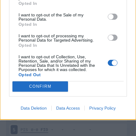
Opted In
I want to opt-out of the Sale of my
Personal Data.
Opted In
I want to opt-out of processing my
Personal Data for Targeted Advertising.
Scarica riepilogo
Scarica
Opted In
stagionale
I want to opt-out of Collection, Use,
Retention, Sale, and/or Sharing of my
Giornata
Voto
FV
Entrato
Uscito
Bonus/Malus
Personal Data that Is Unrelated with the
Purposes for which it was collected.
Opted Out
CAG
1-1
FIO
1
CONFIRM
TOR
0-0
FIO
2
FIO
1-3
NAP
3
Data Deletion
Data Access
Privacy Policy
FIO
1-2
COM
4
PIS
0-0
FIO
5