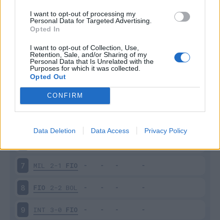
I want to opt-out of processing my
Giornata
Voto
FV
Entrato
Uscito
Bonus/Malus
Personal Data for Targeted Advertising.
Opted In
CAG
1-1
FIO
1
I want to opt-out of Collection, Use,
Retention, Sale, and/or Sharing of my
TOR
0-0
FIO
2
Personal Data that Is Unrelated with the
Purposes for which it was collected.
Opted Out
FIO
1-3
NAP
3
CONFIRM
FIO
1-2
COM
4
PIS
0-0
FIO
5
Data Deletion
Data Access
Privacy Policy
FIO
1-2
ROM
6
MIL
2-1
FIO
7
FIO
2-2
BOL
8
INT
3-0
FIO
9