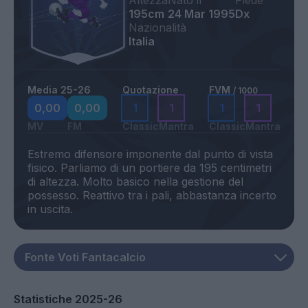
Altezza
Nato il
Piede
195cm
24 Mar 1995
Dx
Nazionalità
Italia
Media 25-26
Quotazione
FVM
/ 1000
0,00
0,00
1
1
1
1
MV
FM
Classic
Mantra
Classic
Mantra
Estremo difensore imponente dal punto di vista
fisico. Parliamo di un portiere da 195 centimetri
di altezza. Molto basico nella gestione del
possesso. Reattivo tra i pali, abbastanza incerto
Statistiche 2025-26