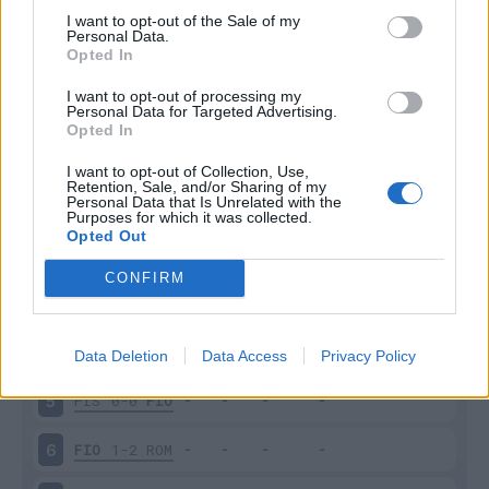
I want to opt-out of the Sale of my
Personal Data.
Opted In
Scarica riepilogo
Scarica
I want to opt-out of processing my
stagionale
Personal Data for Targeted Advertising.
Opted In
Giornata
Voto
FV
Entrato
Uscito
Bonus/Malus
I want to opt-out of Collection, Use,
Retention, Sale, and/or Sharing of my
Personal Data that Is Unrelated with the
CAG
1-1
FIO
1
Purposes for which it was collected.
Opted Out
TOR
0-0
FIO
2
CONFIRM
FIO
1-3
NAP
3
FIO
1-2
COM
4
Data Deletion
Data Access
Privacy Policy
PIS
0-0
FIO
5
FIO
1-2
ROM
6