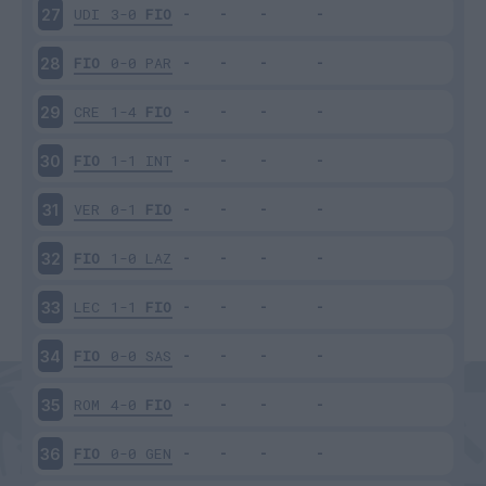
UDI
3-0
FIO
27
FIO
0-0
PAR
28
CRE
1-4
FIO
29
FIO
1-1
INT
30
VER
0-1
FIO
31
FIO
1-0
LAZ
32
LEC
1-1
FIO
33
FIO
0-0
SAS
34
ROM
4-0
FIO
35
FIO
0-0
GEN
36