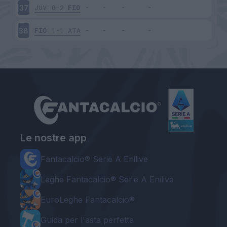
JUV
0-2
FIO
37
FIO
1-1
ATA
38
Le nostre app
Fantacalcio® Serie A Enilive
Leghe Fantacalcio® Serie A Enilive
EuroLeghe Fantacalcio®
Guida per l'asta perfetta