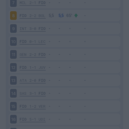
MIL
2-1
FIO
7
FIO
2-2
BOL
8
INT
3-0
FIO
9
FIO
0-1
LEC
10
GEN
2-2
FIO
11
FIO
1-1
JUV
12
ATA
2-0
FIO
13
SAS
3-1
FIO
14
FIO
1-2
VER
15
FIO
5-1
UDI
16