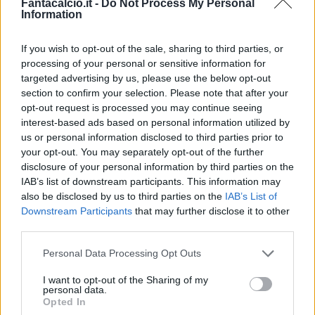
Fantacalcio.it -
Do Not Process My Personal
Information
If you wish to opt-out of the sale, sharing to third parties, or
processing of your personal or sensitive information for
Classic
Mantra
targeted advertising by us, please use the below opt-out
section to confirm your selection. Please note that after your
opt-out request is processed you may continue seeing
interest-based ads based on personal information utilized by
Riepilogo stagione
us or personal information disclosed to third parties prior to
your opt-out. You may separately opt-out of the further
Titolare
0 - 0
%
disclosure of your personal information by third parties on the
IAB’s list of downstream participants. This information may
Entrato
1 - 2
%
also be disclosed by us to third parties on the
IAB’s List of
Squalificato
0 - 0
%
Downstream Participants
that may further disclose it to other
third parties.
Infortunato
0 - 0
%
Personal Data Processing Opt Outs
Inutilizzato
37 - 97
%
I want to opt-out of the Sharing of my
personal data.
Opted In