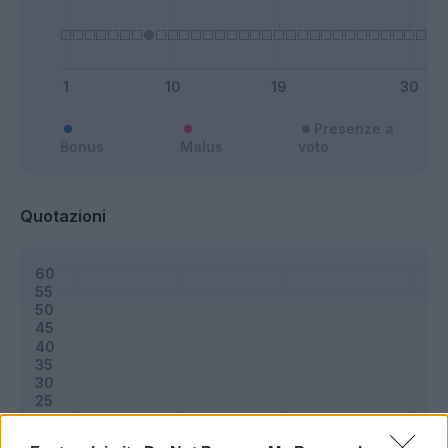
Presenze a
Bonus
Malus
voto
Quotazioni