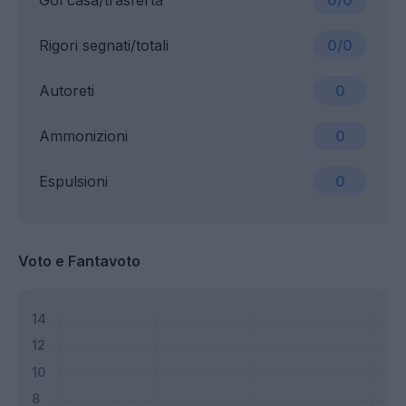
Gol casa/trasferta
0/0
Rigori segnati/totali
0/0
Autoreti
0
Ammonizioni
0
Espulsioni
0
Voto e Fantavoto