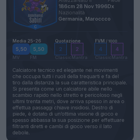
Altezza
Nato il
Piede
186cm
28 Nov 1996
Dx
Nazionalità
Germania, Maroccco
Media 25-26
Quotazione
FVM
/ 1000
5,50
5,50
2
2
4
4
MV
FM
Classic
Mantra
Classic
Mantra
Calciatore tecnico ed elegante nei movimenti
che occupa tutti i ruoli della trequarti e fa del
tiro dalla distanza la sua caratteristica principale.
Si presenta come un calciatore abile nello
scambio rapido nello stretto e pericoloso negli
ultimi trenta metri, dove arriva spesso in area o
effettua passaggi chiave insidiosi. Destro di
piede, è dotato di un’ottima visione di gioco e
spesso abbassa la sua posizione per effettuare
filtranti diretti e cambi di gioco verso il lato