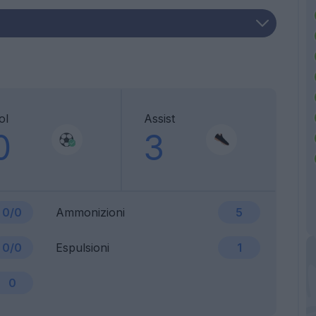
ol
Assist
0
3
0/0
Ammonizioni
5
0/0
Espulsioni
1
0