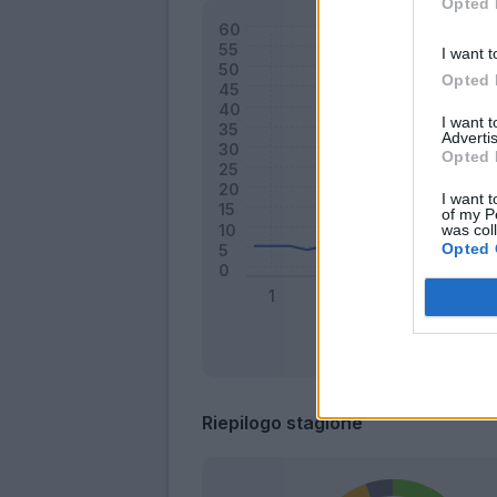
Opted 
I want t
Opted 
I want 
Advertis
Opted 
I want t
of my P
was col
Opted 
Riepilogo stagione