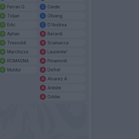
Ferrari G.
Ceide
Toljan
Obiang
Erlic
D'Andrea
Ayhan
Berardi
Tressoldi
Scamacca
Marchizza
Lauriente'
ROMAGNA
Pinamonti
Muldur
Defrel
Alvarez A.
Antiste
Oddei