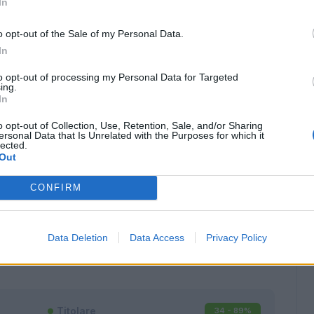
In
o opt-out of the Sale of my Personal Data.
In
to opt-out of processing my Personal Data for Targeted
ing.
In
o opt-out of Collection, Use, Retention, Sale, and/or Sharing
ersonal Data that Is Unrelated with the Purposes for which it
lected.
Out
CONFIRM
Classic
Mantra
Data Deletion
Data Access
Privacy Policy
Titolare
34 - 89
%