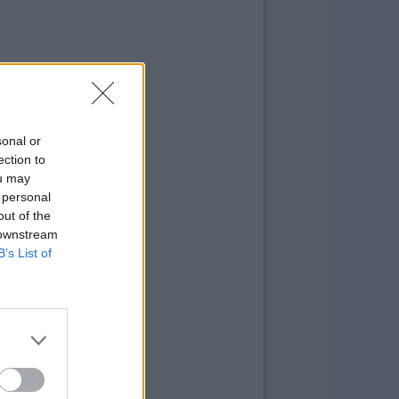
sonal or
ection to
ou may
 personal
out of the
 downstream
B’s List of