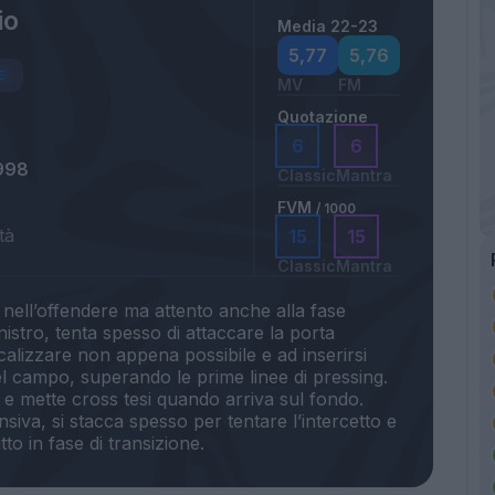
io
Media 22-23
5,77
5,76
MV
FM
Quotazione
6
6
998
Classic
Mantra
FVM
/ 1000
tà
15
15
Classic
Mantra
e nell’offendere ma attento anche alla fase
inistro, tenta spesso di attaccare la porta
icalizzare non appena possibile e ad inserirsi
del campo, superando le prime linee di pressing.
 e mette cross tesi quando arriva sul fondo.
ensiva, si stacca spesso per tentare l’intercetto e