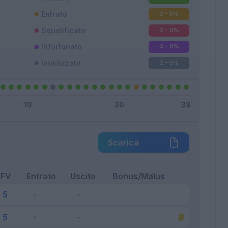
Entrato
2 - 5
%
Squalificato
0 - 0
%
Infortunato
0 - 0
%
Inutilizzato
2 - 5
%
Scarica
FV
Entrato
Uscito
Bonus/Malus