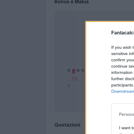
Bonus e Malus
Fantacalci
If you wish 
sensitive in
confirm you
continue se
information 
further disc
participants
Downstream 
Bonus
Persona
Quotazioni
I want t