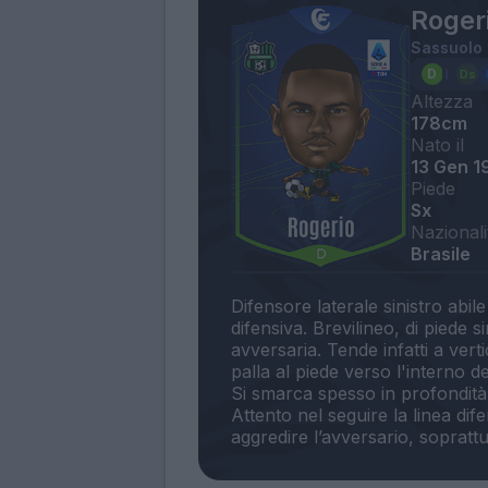
Roger
Sassuolo
Altezza
178cm
Nato il
13 Gen 1
Piede
Sx
Nazionali
Brasile
Difensore laterale sinistro abil
difensiva. Brevilineo, di piede s
avversaria. Tende infatti a vert
palla al piede verso l'interno 
Si smarca spesso in profondità
Attento nel seguire la linea dif