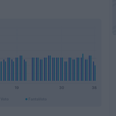
Voto
FantaVoto