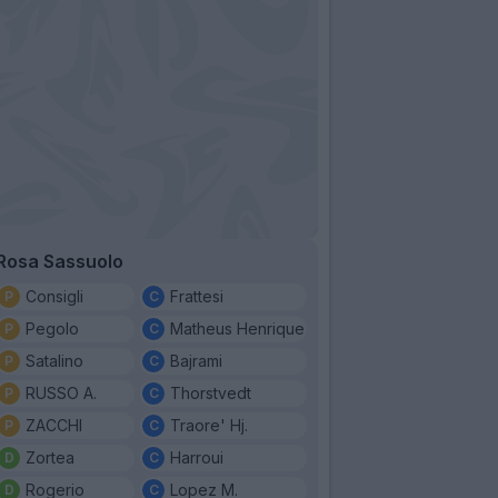
Rosa Sassuolo
Consigli
Frattesi
Pegolo
Matheus Henrique
Satalino
Bajrami
RUSSO A.
Thorstvedt
ZACCHI
Traore' Hj.
Zortea
Harroui
Rogerio
Lopez M.