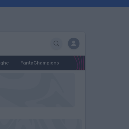
eghe
FantaChampions