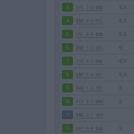
SPE
2-2
SAS
3
SAS
0-0
MIL
4
CRE
0-0
SAS
5
SAS
1-3
UDI
6
TOR
0-1
SAS
7
SAS
5-0
SAL
8
SAS
1-2
INT
9
ATA
2-1
SAS
10
SAS
2-1
VER
11
NAP
4-0
SAS
12