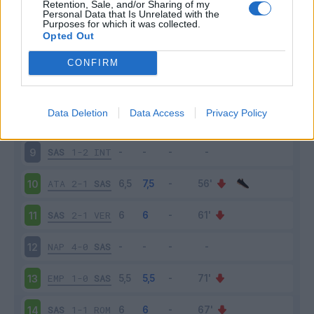
Retention, Sale, and/or Sharing of my
Scarica riepilogo
Personal Data that Is Unrelated with the
Scarica
Purposes for which it was collected.
stagionale
Opted Out
CONFIRM
Giornata
Voto
FV
Entrato
Uscito
Bonus/Malus
TOR
0-1
SAS
7
Data Deletion
Data Access
Privacy Policy
SAS
5-0
SAL
8
SAS
1-2
INT
9
ATA
2-1
SAS
10
SAS
2-1
VER
11
NAP
4-0
SAS
12
EMP
1-0
SAS
13
SAS
1-1
ROM
14