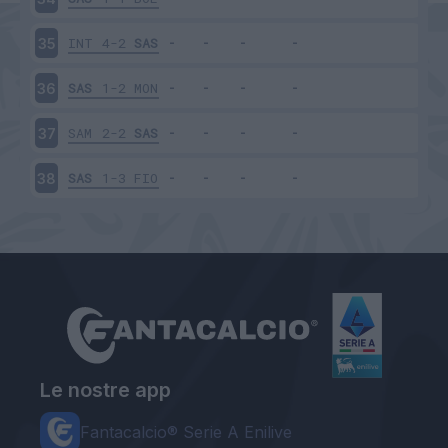
INT
4-2
SAS
35
SAS
1-2
MON
36
SAM
2-2
SAS
37
SAS
1-3
FIO
38
Le nostre app
Fantacalcio® Serie A Enilive