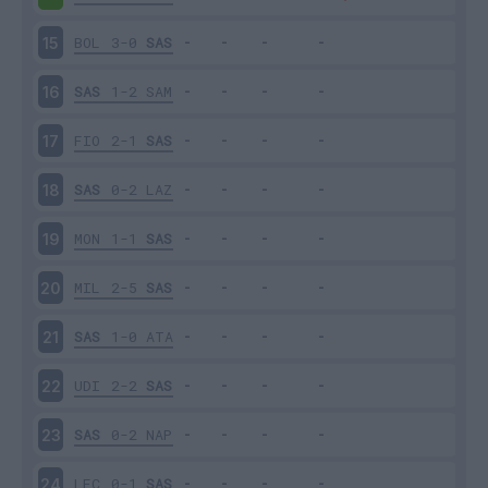
BOL
3-0
SAS
15
SAS
1-2
SAM
16
FIO
2-1
SAS
17
SAS
0-2
LAZ
18
MON
1-1
SAS
19
MIL
2-5
SAS
20
SAS
1-0
ATA
21
UDI
2-2
SAS
22
SAS
0-2
NAP
23
LEC
0-1
SAS
24