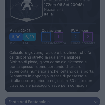
Altezza
Nato il
Piede
172cm
06 Set 2004
Sx
Nazionalità
Italia
Media 22-23
Quotazione
FVM
/ 1000
6,00
6,20
1
1
2
2
MV
FM
Classic
Mantra
Classic
Mantra
Calciatore giovane, rapido e brevilineo, che fa
del dribbling stretto la sua arma migliore.
Sinistro di piede, gioca come ala d’attacco e
punta spesso l’uomo cercando di creare
superiorità numerica anche lontano dalla porta.
Si smarca in appoggio in fase di possesso e
risulta essere pericolo negli ultimi 30 metri con