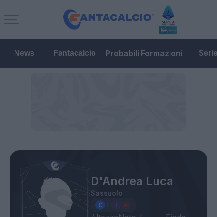
Probabili Formazioni
News
Fantacalcio
Seri
D'Andrea Luca
Sassuolo