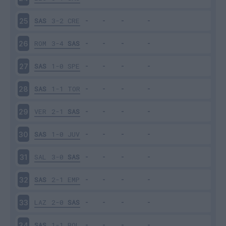
SAS
3-2
CRE
25
ROM
3-4
SAS
26
SAS
1-0
SPE
27
SAS
1-1
TOR
28
VER
2-1
SAS
29
SAS
1-0
JUV
30
SAL
3-0
SAS
31
SAS
2-1
EMP
32
LAZ
2-0
SAS
33
SAS
1-1
BOL
34