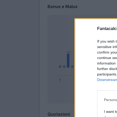
Bonus e Malus
Fantacalci
If you wish 
sensitive in
confirm you
continue se
information 
further disc
participants
Downstream 
Bonus
Persona
I want t
Quotazioni