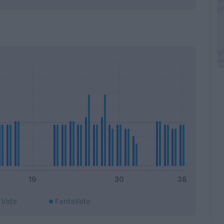
Voto
FantaVoto