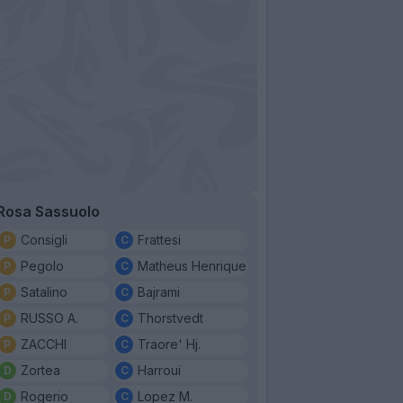
Rosa Sassuolo
Consigli
Frattesi
Pegolo
Matheus Henrique
Satalino
Bajrami
RUSSO A.
Thorstvedt
ZACCHI
Traore' Hj.
Zortea
Harroui
Rogerio
Lopez M.