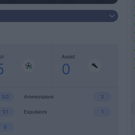
ol
Assist
5
0
3/2
Ammonizioni
3
1/1
Espulsioni
1
0