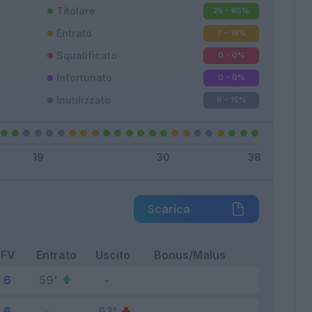
Titolare
25 - 65
%
Entrato
7 - 18
%
Squalificato
0 - 0
%
Infortunato
0 - 0
%
Inutilizzato
6 - 15
%
Scarica
FV
Entrato
Uscito
Bonus/Malus