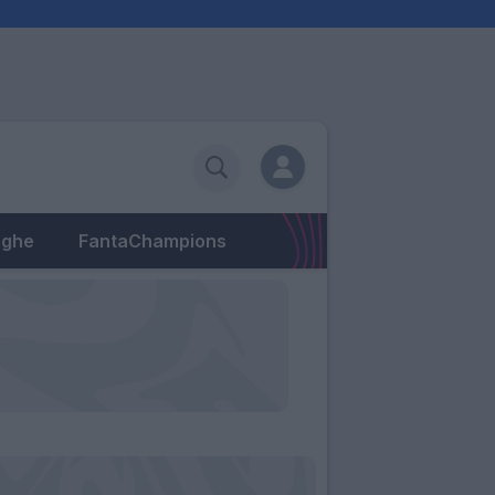
eghe
FantaChampions