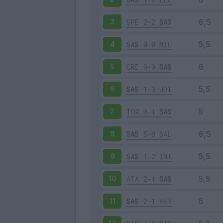
SPE
2-2
SAS
3
SAS
0-0
MIL
4
CRE
0-0
SAS
5
SAS
1-3
UDI
6
TOR
0-1
SAS
7
SAS
5-0
SAL
8
SAS
1-2
INT
9
ATA
2-1
SAS
10
SAS
2-1
VER
11