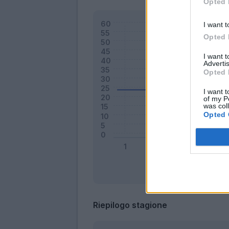
Opted 
I want t
Opted 
I want 
Advertis
Opted 
I want t
of my P
was col
Opted 
Riepilogo stagione