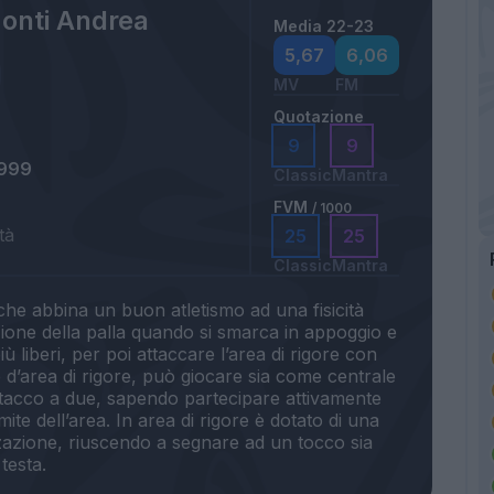
onti Andrea
Media 22-23
5,67
6,06
MV
FM
Quotazione
9
9
1999
Classic
Mantra
FVM
/ 1000
tà
25
25
Classic
Mantra
che abbina un buon atletismo ad una fisicità
zione della palla quando si smarca in appoggio e
 liberi, per poi attaccare l’area di rigore con
 d’area di rigore, può giocare sia come centrale
attacco a due, sapendo partecipare attivamente
imite dell’area. In area di rigore è dotato di una
zazione, riuscendo a segnare ad un tocco sia