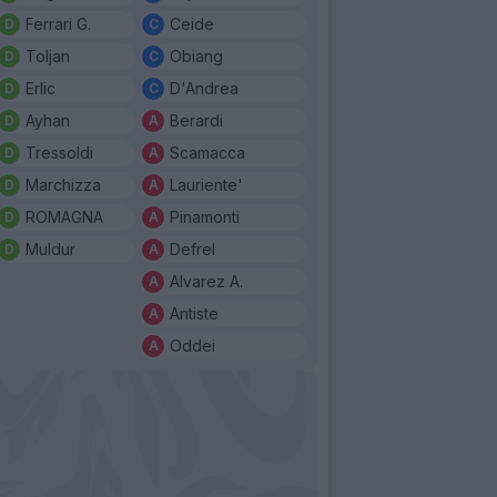
Ferrari G.
Ceide
Toljan
Obiang
Erlic
D'Andrea
Ayhan
Berardi
Tressoldi
Scamacca
Marchizza
Lauriente'
ROMAGNA
Pinamonti
Muldur
Defrel
Alvarez A.
Antiste
Oddei