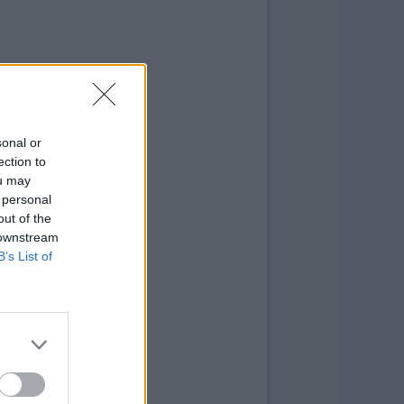
sonal or
ection to
ou may
 personal
out of the
 downstream
B’s List of