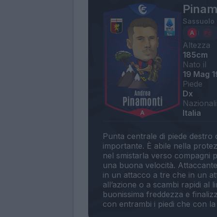
Pinam
Sassuolo
Altezza
185cm
Nato il
19 Mag 
Piede
Dx
Nazionali
Italia
Punta centrale di piede destro 
importante. È abile nella prote
nel smistarla verso compagni più
una buona velocità. Attaccante
in un attacco a tre che in un 
all’azione o a scambi rapidi al l
buonissima freddezza e finaliz