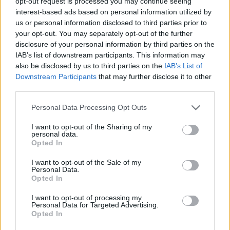
opt-out request is processed you may continue seeing
interest-based ads based on personal information utilized by
Infortunato
0 - 0
%
us or personal information disclosed to third parties prior to
Inutilizzato
19 - 50
%
your opt-out. You may separately opt-out of the further
disclosure of your personal information by third parties on the
IAB’s list of downstream participants. This information may
also be disclosed by us to third parties on the
IAB’s List of
Downstream Participants
that may further disclose it to other
third parties.
Personal Data Processing Opt Outs
Scarica riepilogo
Scarica
stagionale
I want to opt-out of the Sharing of my
personal data.
Opted In
Giornata
Voto
FV
Entrato
Uscito
Bonus/Malus
I want to opt-out of the Sale of my
Personal Data.
INT
4-0
LEC
1
Opted In
CAG
1-2
INT
2
I want to opt-out of processing my
Personal Data for Targeted Advertising.
Opted In
INT
1-0
UDI
3