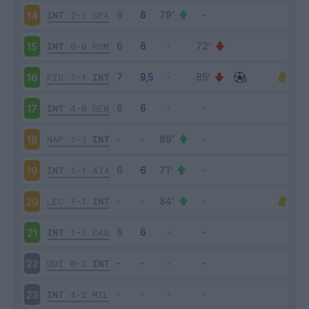
INT
2-1
SPA
14
INT
0-0
ROM
15
FIO
1-1
INT
16
INT
4-0
GEN
17
NAP
1-3
INT
18
INT
1-1
ATA
19
LEC
1-1
INT
20
INT
1-1
CAG
21
UDI
0-2
INT
22
INT
4-2
MIL
23