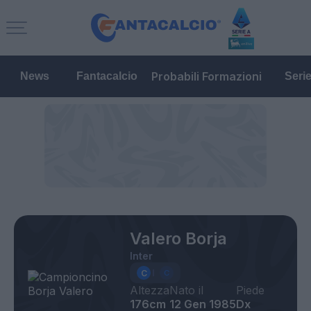
Probabili Formazioni
News
Fantacalcio
Seri
Valero Borja
Inter
Altezza
Nato il
Piede
176cm
12 Gen 1985
Dx