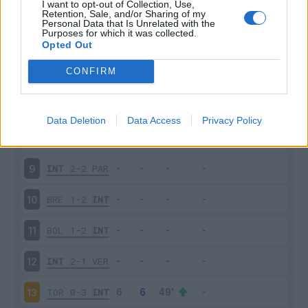
I want to opt-out of Collection, Use,
MIL
0-2
INT
4
Retention, Sale, and/or Sharing of my
Personal Data that Is Unrelated with the
Purposes for which it was collected.
INT
1-0
LAZ
5
Opted Out
CONFIRM
SAM
1-3
INT
6
INT
1-2
JUV
7
Data Deletion
Data Access
Privacy Policy
SAS
3-4
INT
8
INT
2-2
PAR
9
BRE
1-2
INT
10
BOL
1-2
INT
11
INT
2-1
VER
12
TOR
0-3
INT
13