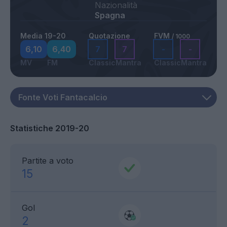
Nazionalità
Spagna
Media 19-20
Quotazione
FVM
/ 1000
6,10
6,40
7
7
-
-
MV
FM
Classic
Mantra
Classic
Mantra
Statistiche 2019-20
Partite a voto
15
Gol
2