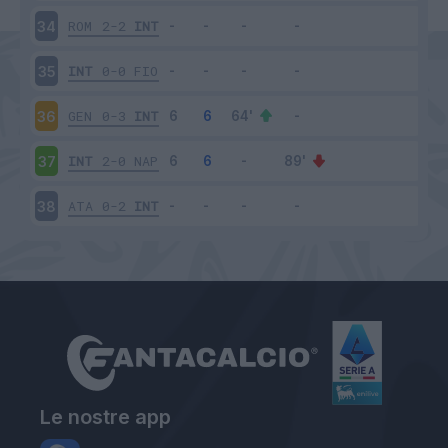
ROM
2-2
INT
34
INT
0-0
FIO
35
GEN
0-3
INT
36
INT
2-0
NAP
37
ATA
0-2
INT
38
Le nostre app