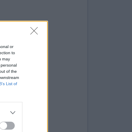
sonal or
ection to
ou may
 personal
out of the
 downstream
B’s List of