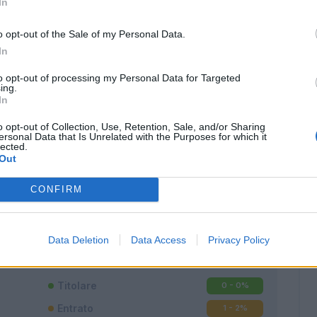
In
o opt-out of the Sale of my Personal Data.
In
to opt-out of processing my Personal Data for Targeted
ing.
In
o opt-out of Collection, Use, Retention, Sale, and/or Sharing
ersonal Data that Is Unrelated with the Purposes for which it
lected.
Out
CONFIRM
Classic
Mantra
Data Deletion
Data Access
Privacy Policy
Titolare
0 - 0
%
Entrato
1 - 2
%