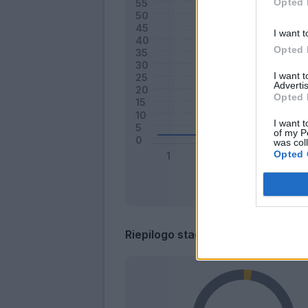
Opted 
I want t
Opted 
I want 
Advertis
Opted 
I want t
of my P
was col
Opted 
Riepilogo stagione