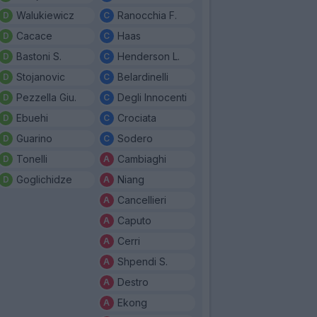
Walukiewicz
Ranocchia F.
Cacace
Haas
Bastoni S.
Henderson L.
Stojanovic
Belardinelli
Pezzella Giu.
Degli Innocenti
Ebuehi
Crociata
Guarino
Sodero
Tonelli
Cambiaghi
Goglichidze
Niang
Cancellieri
Caputo
Cerri
Shpendi S.
Destro
Ekong