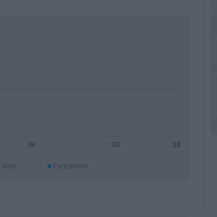
Voto
FantaVoto