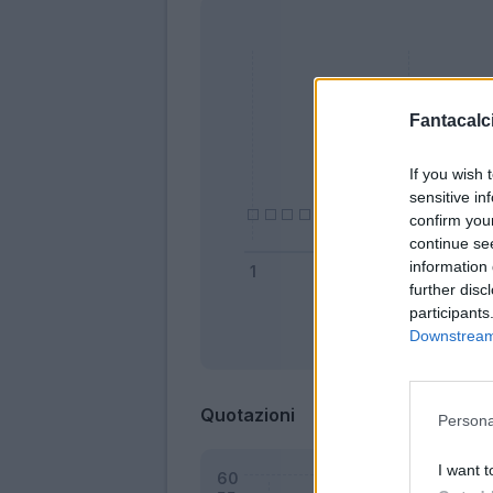
Fantacalci
If you wish 
sensitive in
confirm you
continue se
information 
further disc
participants
Downstream 
Bonus
Quotazioni
Persona
I want t