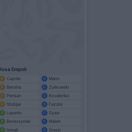
Rosa Empoli
Caprile
Marin
Berisha
Zurkowski
Perisan
Kovalenko
Stubljar
Fazzini
Luperto
Gyasi
Bereszynski
Maleh
Ismajli
Grassi