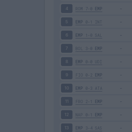
ROM
7-0
EMP
4
EMP
0-1
INT
5
EMP
1-0
SAL
6
BOL
3-0
EMP
7
EMP
0-0
UDI
8
FIO
0-2
EMP
9
EMP
0-3
ATA
10
FRO
2-1
EMP
11
NAP
0-1
EMP
12
EMP
3-4
SAS
13