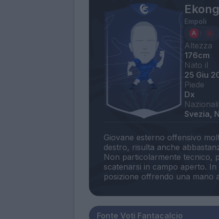
Ekon
Empoli
Altezza
176cm
Nato il
25 Giu 2
Piede
Dx
Nazionali
Svezia, N
Giovane esterno offensivo molto
destro, risulta anche abbastanza
Non particolarmente tecnico, pr
scatenarsi in campo aperto. In