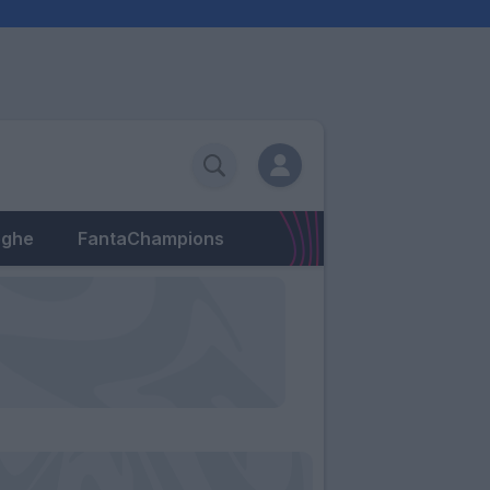
eghe
FantaChampions