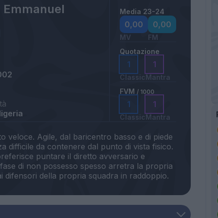
g Emmanuel
Media 23-24
0,00
0,00
MV
FM
Quotazione
1
1
002
Classic
Mantra
FVM
/ 1000
tà
1
1
igeria
Classic
Mantra
 veloce. Agile, dal baricentro basso e di piede
 difficile da contenere dal punto di vista fisico.
eferisce puntare il diretto avversario e
 fase di non possesso spesso arretra la propria