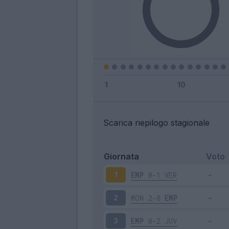
Scarica riepilogo stagionale
Giornata
Voto
EMP
0-1
VER
1
MON
2-0
EMP
2
EMP
0-2
JUV
3