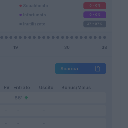
Squalificato
0 - 0
%
Infortunato
0 - 0
%
Inutilizzato
37 - 97
%
Scarica
FV
Entrato
Uscito
Bonus/Malus