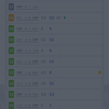
EMP
0-1
CAG
27
MIL
1-0
EMP
28
EMP
0-1
BOL
29
INT
2-0
EMP
30
EMP
3-2
TOR
31
LEC
1-0
EMP
32
EMP
1-0
NAP
33
ATA
2-0
EMP
34
EMP
0-0
FRO
35
LAZ
2-0
EMP
36