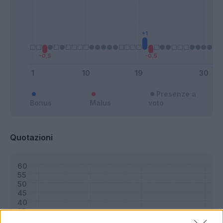
Presenze a
Bonus
Malus
voto
Quotazioni