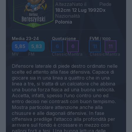
Altezza
Nato il
Piede
182cm
12 Lug 1992
Dx
Nazionalità
Polonia
Media 23-24
Quotazione
FVM
/ 1000
5,85
5,83
6
6
11
11
MV
FM
Classic
Mantra
Classic
Mantra
Difensore laterale di piede destro ordinato nelle
scelte ed attento alla fase difensiva. Capace di
giocare sia in una linea a quattro che in una
linea a tre, si tratta di un calciatore che abbina
una buona forza fisica ad una buona velocità.
Accetta, infatti, spesso l’uno contro uno ed
entro deciso nei contrasti con buon tempismo.
Mostra particolare attenzione anche alla
chiusure e alle diagonali difensive. In fase
offensiva predilige l’attacco alla profondità per
arrivare sul fondo è crossare in mezzo con
palloni forti e tesi. Una buona lettura delle