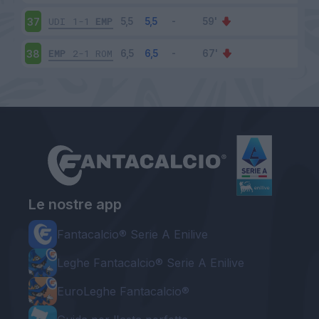
UDI
1-1
EMP
37
EMP
2-1
ROM
38
Le nostre app
Fantacalcio® Serie A Enilive
Leghe Fantacalcio® Serie A Enilive
EuroLeghe Fantacalcio®