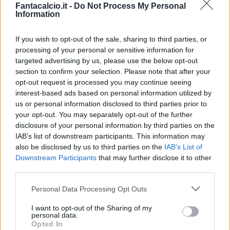
Fantacalcio.it -
Do Not Process My Personal
Information
If you wish to opt-out of the sale, sharing to third parties, or
processing of your personal or sensitive information for
targeted advertising by us, please use the below opt-out
section to confirm your selection. Please note that after your
opt-out request is processed you may continue seeing
Classic
Mantra
interest-based ads based on personal information utilized by
us or personal information disclosed to third parties prior to
your opt-out. You may separately opt-out of the further
Riepilogo stagione
disclosure of your personal information by third parties on the
IAB’s list of downstream participants. This information may
also be disclosed by us to third parties on the
IAB’s List of
Titolare
22 - 59
%
Downstream Participants
that may further disclose it to other
Entrato
2 - 5
%
third parties.
Squalificato
0 - 0
%
Personal Data Processing Opt Outs
Infortunato
0 - 0
%
I want to opt-out of the Sharing of my
personal data.
Inutilizzato
13 - 35
%
Opted In