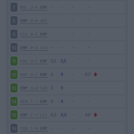
BOL
3-0
EMP
7
EMP
0-0
UDI
8
FIO
0-2
EMP
9
EMP
0-3
ATA
10
FRO
2-1
EMP
11
NAP
0-1
EMP
12
EMP
3-4
SAS
13
GEN
1-1
EMP
14
EMP
1-1
LEC
15
TOR
1-0
EMP
16