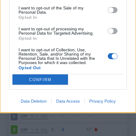
I want to opt-out of the Sale of my
Personal Data.
Opted In
I want to opt-out of processing my
Personal Data for Targeted Advertising.
Opted In
Scarica riepilogo
Scarica
stagionale
I want to opt-out of Collection, Use,
Retention, Sale, and/or Sharing of my
Personal Data that Is Unrelated with the
Purposes for which it was collected.
Giornata
Voto
FV
Entrato
Uscito
Bonus/Malus
Opted Out
MON
2-0
EMP
2
CONFIRM
EMP
0-2
JUV
3
Data Deletion
Data Access
Privacy Policy
ROM
7-0
EMP
4
EMP
0-1
INT
5
EMP
1-0
SAL
6