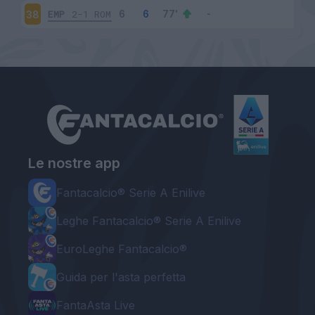
EMP
2-1
ROM
38
Le nostre app
Fantacalcio® Serie A Enilive
Leghe Fantacalcio® Serie A Enilive
EuroLeghe Fantacalcio®
Guida per l'asta perfetta
FantaAsta Live