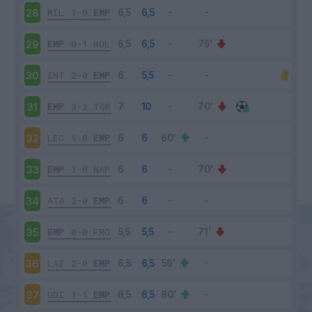
MIL
1-0
EMP
28
EMP
0-1
BOL
29
INT
2-0
EMP
30
EMP
3-2
TOR
31
LEC
1-0
EMP
32
EMP
1-0
NAP
33
ATA
2-0
EMP
34
EMP
0-0
FRO
35
LAZ
2-0
EMP
36
UDI
1-1
EMP
37