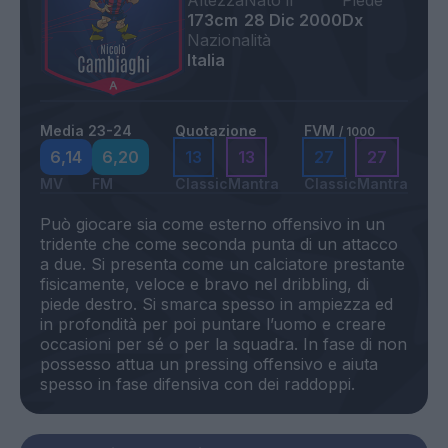
Altezza
Nato il
Piede
173cm
28 Dic 2000
Dx
Nazionalità
Italia
Media 23-24
Quotazione
FVM
/ 1000
6,14
6,20
13
13
27
27
MV
FM
Classic
Mantra
Classic
Mantra
Può giocare sia come esterno offensivo in un
tridente che come seconda punta di un attacco
a due. Si presenta come un calciatore prestante
fisicamente, veloce e bravo nel dribbling, di
piede destro. Si smarca spesso in ampiezza ed
in profondità per poi puntare l’uomo e creare
occasioni per sé o per la squadra. In fase di non
possesso attua un pressing offensivo e aiuta