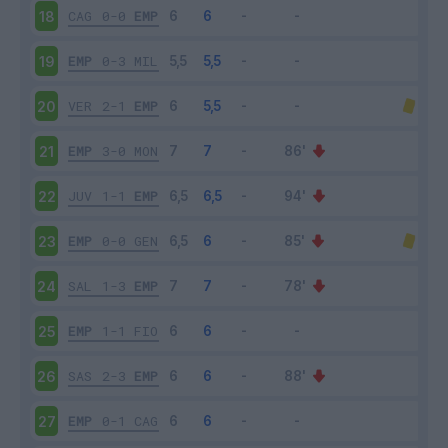
CAG
0-0
EMP
18
EMP
0-3
MIL
19
VER
2-1
EMP
20
EMP
3-0
MON
21
JUV
1-1
EMP
22
EMP
0-0
GEN
23
SAL
1-3
EMP
24
EMP
1-1
FIO
25
SAS
2-3
EMP
26
EMP
0-1
CAG
27