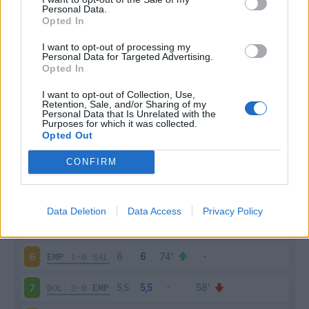
Personal Data.
Opted In
Scarica riepilogo
Scarica
stagionale
I want to opt-out of processing my
Personal Data for Targeted Advertising.
Opted In
Giornata
Voto
FV
Entrato
Uscito
Bonus/Malus
I want to opt-out of Collection, Use,
EMP
0-1
VER
1
Retention, Sale, and/or Sharing of my
Personal Data that Is Unrelated with the
Purposes for which it was collected.
MON
2-0
EMP
2
Opted Out
CONFIRM
EMP
0-2
JUV
3
ROM
7-0
EMP
4
Data Deletion
Data Access
Privacy Policy
EMP
0-1
INT
5
EMP
1-0
SAL
6
BOL
3-0
EMP
7