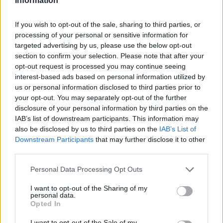
Information
If you wish to opt-out of the sale, sharing to third parties, or
Classic
Mantra
processing of your personal or sensitive information for
targeted advertising by us, please use the below opt-out
section to confirm your selection. Please note that after your
opt-out request is processed you may continue seeing
Riepilogo stagione
interest-based ads based on personal information utilized by
us or personal information disclosed to third parties prior to
Titolare
29 - 76
%
your opt-out. You may separately opt-out of the further
disclosure of your personal information by third parties on the
Entrato
8 - 21
%
IAB’s list of downstream participants. This information may
Squalificato
0 - 0
%
also be disclosed by us to third parties on the
IAB’s List of
Downstream Participants
that may further disclose it to other
Infortunato
0 - 0
%
third parties.
Inutilizzato
1 - 2
%
Personal Data Processing Opt Outs
I want to opt-out of the Sharing of my
personal data.
Opted In
I want to opt-out of the Sale of my