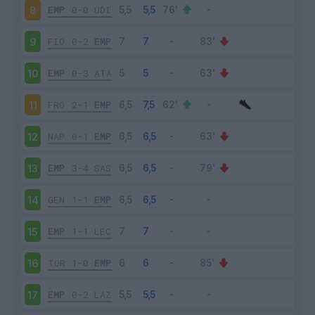
EMP
0-0
UDI
8
FIO
0-2
EMP
9
EMP
0-3
ATA
10
FRO
2-1
EMP
11
NAP
0-1
EMP
12
EMP
3-4
SAS
13
GEN
1-1
EMP
14
EMP
1-1
LEC
15
TOR
1-0
EMP
16
EMP
0-2
LAZ
17