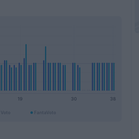
Voto
FantaVoto