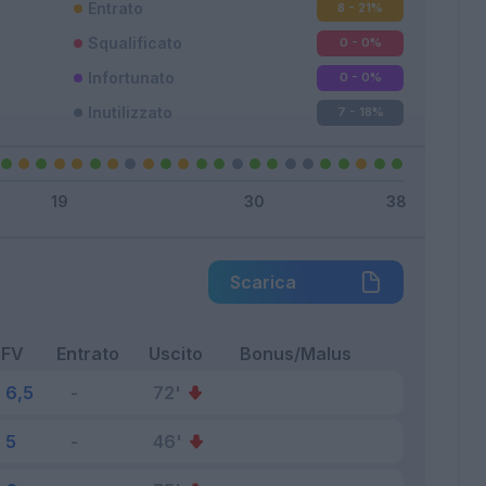
Entrato
8 - 21
%
Squalificato
0 - 0
%
Infortunato
0 - 0
%
Inutilizzato
7 - 18
%
Scarica
FV
Entrato
Uscito
Bonus/Malus