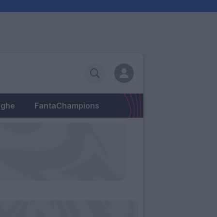
eghe
FantaChampions