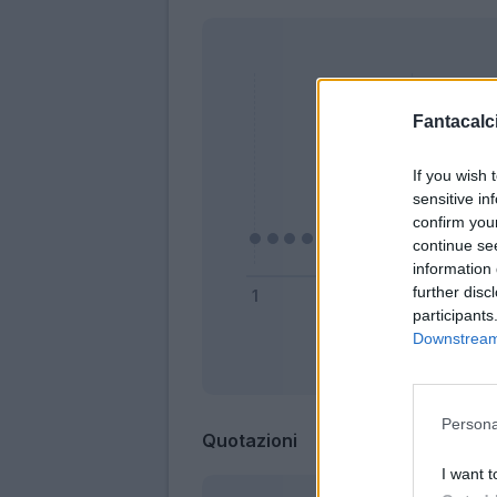
Fantacalci
If you wish 
sensitive in
confirm you
continue se
information 
further disc
participants
Downstream 
Bonus
Persona
Quotazioni
I want t