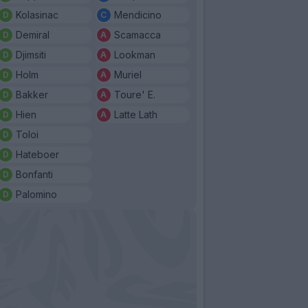
Kolasinac
Mendicino
Demiral
Scamacca
Djimsiti
Lookman
Holm
Muriel
Bakker
Toure' E.
Hien
Latte Lath
Toloi
Hateboer
Bonfanti
Palomino