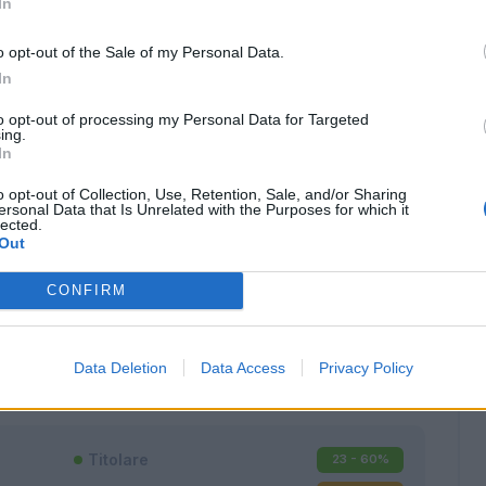
In
o opt-out of the Sale of my Personal Data.
In
to opt-out of processing my Personal Data for Targeted
ing.
In
o opt-out of Collection, Use, Retention, Sale, and/or Sharing
ersonal Data that Is Unrelated with the Purposes for which it
lected.
Out
CONFIRM
Classic
Mantra
Data Deletion
Data Access
Privacy Policy
Titolare
23 - 60
%