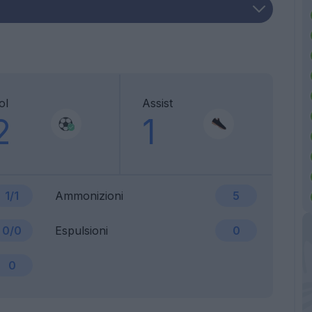
ol
Assist
2
1
1/1
Ammonizioni
5
0/0
Espulsioni
0
0