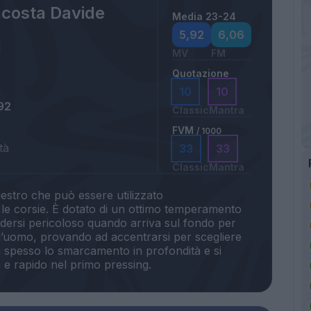
costa Davide
Media 23-24
5,92
6,06
MV
FM
Quotazione
10
10
92
Classic
Mantra
FVM
/ 1000
tà
33
33
Classic
Mantra
destro che può essere utilizzato
le corsie. È dotato di un ottimo temperamento
dersi pericoloso quando arriva sul fondo per
l’uomo, provando ad accentrarsi per scegliere
a spesso lo smarcamento in profondità e si