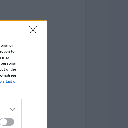
sonal or
ection to
ou may
 personal
out of the
 downstream
B’s List of