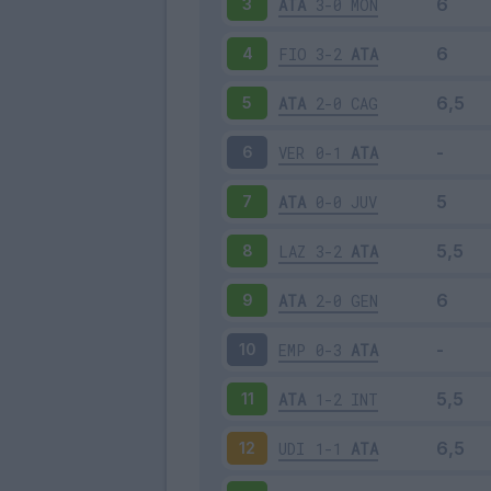
ATA
3-0
MON
3
FIO
3-2
ATA
4
ATA
2-0
CAG
5
VER
0-1
ATA
6
ATA
0-0
JUV
7
LAZ
3-2
ATA
8
ATA
2-0
GEN
9
EMP
0-3
ATA
10
ATA
1-2
INT
11
UDI
1-1
ATA
12