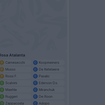
Rosa Atalanta
Carnesecchi
Koopmeiners
Musso
De Ketelaere
Rossi F.
Pasalic
Scalvini
Ederson D.s.
Maehle
Miranchuk
Ruggeri
De Roon
Zappacosta
Adopo