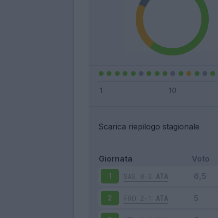
Scarica riepilogo stagionale
Giornata
Voto
SAS
0-2
ATA
1
FRO
2-1
ATA
2