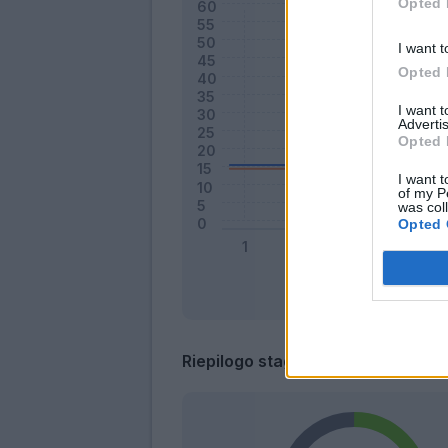
Opted 
I want t
Opted 
I want 
Advertis
Opted 
I want t
of my P
was col
Opted 
Riepilogo stagione