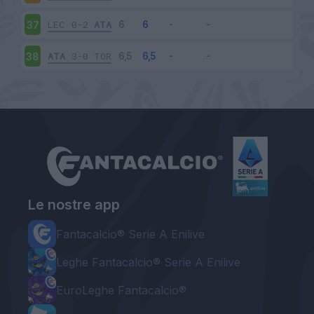
LEC
0-2
ATA
37
ATA
3-0
TOR
38
Le nostre app
Fantacalcio® Serie A Enilive
Leghe Fantacalcio® Serie A Enilive
EuroLeghe Fantacalcio®