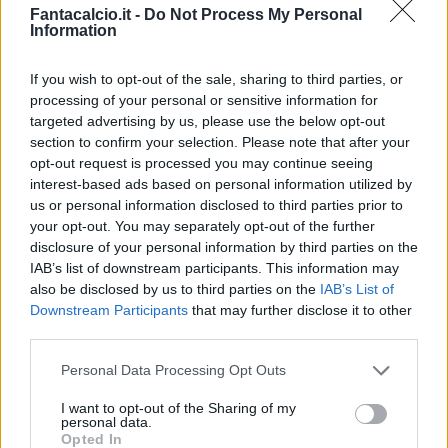
Fantacalcio.it -
Do Not Process My Personal
Information
If you wish to opt-out of the sale, sharing to third parties, or
processing of your personal or sensitive information for
targeted advertising by us, please use the below opt-out
Classic
Mantra
section to confirm your selection. Please note that after your
opt-out request is processed you may continue seeing
interest-based ads based on personal information utilized by
Riepilogo stagione
us or personal information disclosed to third parties prior to
your opt-out. You may separately opt-out of the further
disclosure of your personal information by third parties on the
Titolare
31 - 81
%
IAB’s list of downstream participants. This information may
Entrato
2 - 5
%
also be disclosed by us to third parties on the
IAB’s List of
Downstream Participants
that may further disclose it to other
Squalificato
0 - 0
%
third parties.
Infortunato
0 - 0
%
Personal Data Processing Opt Outs
Inutilizzato
5 - 13
%
I want to opt-out of the Sharing of my
personal data.
Opted In