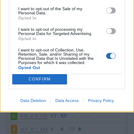
I want to opt-out of the Sale of my
Personal Data.
Opted In
Scarica riepilogo
I want to opt-out of processing my
Scarica
Personal Data for Targeted Advertising.
stagionale
Opted In
I want to opt-out of Collection, Use,
Giornata
Voto
FV
Entrato
Uscito
Bonus/Malus
Retention, Sale, and/or Sharing of my
Personal Data that Is Unrelated with the
SAS
0-2
ATA
1
Purposes for which it was collected.
Opted Out
FRO
2-1
ATA
2
CONFIRM
ATA
3-0
MON
3
Data Deletion
Data Access
Privacy Policy
FIO
3-2
ATA
4
ATA
2-0
CAG
5
VER
0-1
ATA
6