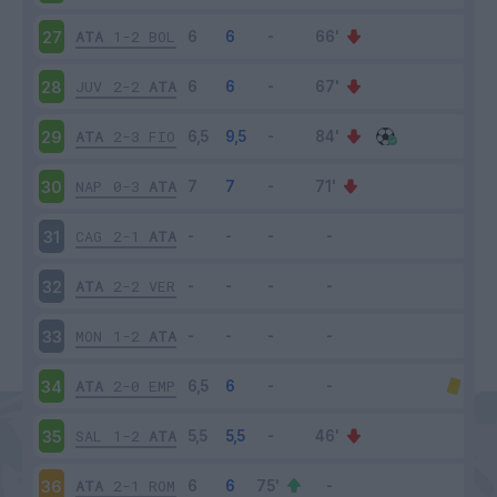
ATA
1-2
BOL
27
JUV
2-2
ATA
28
ATA
2-3
FIO
29
NAP
0-3
ATA
30
CAG
2-1
ATA
31
ATA
2-2
VER
32
MON
1-2
ATA
33
ATA
2-0
EMP
34
SAL
1-2
ATA
35
ATA
2-1
ROM
36