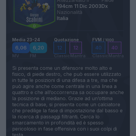
Altezza
Nato il
Piede
194cm
11 Dic 2003
Dx
Nazionalità
Italia
Media 23-24
Quotazione
FVM
/ 1000
6,06
6,20
12
12
40
40
MV
FM
Classic
Mantra
Classic
Mantra
Si presenta come un difensore molto alto e
fisico, di piede destro, che può essere utilizzato
in tutte le posizioni di una difesa a tre, ma che
può agire anche come centrale in una linea a
quattro e che all’occorrenza sa occupare anche
la posizione di mediano. Grazie ad un’ottima
tecnica di base, si presenta come un calciatore
che predilige la fase di impostazione dal basso e
la ricerca di passaggi filtranti. Cerca lo
smarcamento in profondità ed è spesso
pericoloso in fase offensiva con i suoi colpi di