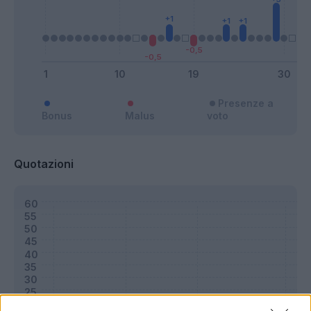
Presenze a
Bonus
Malus
voto
Quotazioni