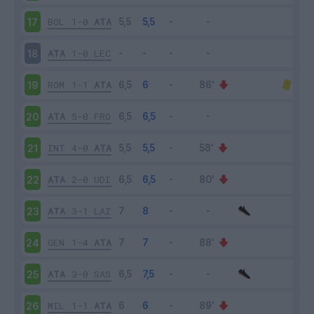
BOL
1-0
ATA
17
ATA
1-0
LEC
18
ROM
1-1
ATA
19
ATA
5-0
FRO
20
INT
4-0
ATA
21
ATA
2-0
UDI
22
ATA
3-1
LAZ
23
GEN
1-4
ATA
24
ATA
3-0
SAS
25
MIL
1-1
ATA
26