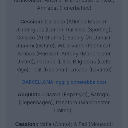
Amrabat (Fenerbahce)
Cessioni:
Cardoso (Atletico Madrid);
J.Rodriguez (Como); Rui Silva (Sporting);
Collado (Al Shamal); Sabaly (Al Duhail);
Juanmi (Getafe); W.Carvalho (Pachuca):
Arribas (Huesca); Antony (Manchester
United); Perraud (Lille); B.Iglesias (Celta
Vigo); Petit (Nacional); Losada (Levante)
BARCELLONA: oggi giocherebbe così
Acquisti:
J.Garcia (Espanyol); Bardghji
(Copenhagen); Rashford (Manchester
United);
Cessioni:
Valle (Como); A.Fati (Monaco);