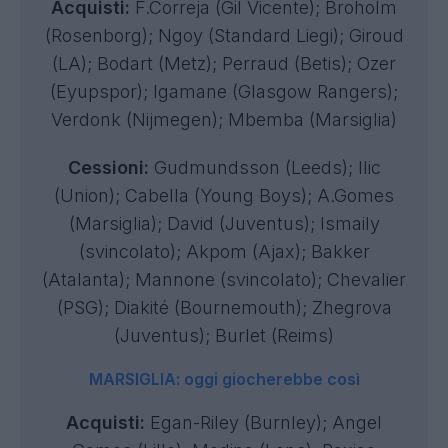
Acquisti:
F.Correja (Gil Vicente); Broholm
(Rosenborg); Ngoy (Standard Liegi); Giroud
(LA); Bodart (Metz); Perraud (Betis); Ozer
(Eyupspor); Igamane (Glasgow Rangers);
Verdonk (Nijmegen); Mbemba (Marsiglia)
Cessioni:
Gudmundsson (Leeds); Ilic
(Union); Cabella (Young Boys); A.Gomes
(Marsiglia); David (Juventus); Ismaily
(svincolato); Akpom (Ajax); Bakker
(Atalanta); Mannone (svincolato); Chevalier
(PSG); Diakité (Bournemouth); Zhegrova
(Juventus); Burlet (Reims)
MARSIGLIA: oggi giocherebbe così
Acquisti:
Egan-Riley (Burnley); Angel