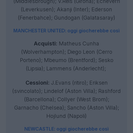
(Middlesbrough); V.Reis (Girona); Echeverri
(Leverkusen); Akanji (Inter); Ederson
(Fenerbahce); Gundogan (Galatasaray)
MANCHESTER UNITED: oggi giocherebbe così
Acquisti:
Matheus Cunha
(Wolverhampton); Diego Leon (Cerro
Porteno); Mbeumo (Brentford); Sesko
(Lipsia); Lammens (Anderlecht);
Cessioni:
J.Evans (ritiro); Eriksen
(svincolato); Lindelof (Aston Villa); Rashford
(Barcellona); Collyer (West Brom);
Garnacho (Chelsea); Sancho (Aston Villa);
Hojlund (Napoli)
NEWCASTLE: oggi giocherebbe così