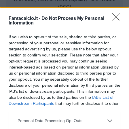
(PSG)
Fantacalcio.it -
Do Not Process My Personal
Cessioni:
Veliz (Rosario Central); Reguilon
Information
(svincolato); Forster (svincolato); Werner
(Lipsia); Son (LAFC); Moore (Glasgow
If you wish to opt-out of the sale, sharing to third parties, or
processing of your personal or sensitive information for
Rangers); Solomon (Villarreal)
targeted advertising by us, please use the below opt-out
section to confirm your selection. Please note that after your
WEST HAM: oggi giocherebbe così
opt-out request is processed you may continue seeing
interest-based ads based on personal information utilized by
Acquisti:
Diouf (Slavia Praga); Walker-
us or personal information disclosed to third parties prior to
Peters (Southampton); C.Wilson
your opt-out. You may separately opt-out of the further
disclosure of your personal information by third parties on the
(Newcastle); Aguerd (Real Sociedad);
IAB’s list of downstream participants. This information may
Hermansen (Leicester); Mateus Fernandes
also be disclosed by us to third parties on the
IAB’s List of
(Southampton); Magassa (Monaco); Igor
Downstream Participants
that may further disclose it to other
third parties.
(Brighton)
Personal Data Processing Opt Outs
Cessioni:
Kudus (Tottenham); Cresswell