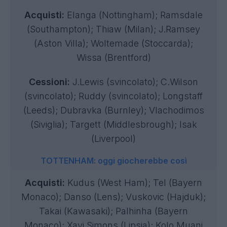
Acquisti:
Elanga (Nottingham); Ramsdale
(Southampton); Thiaw (Milan); J.Ramsey
(Aston Villa); Woltemade (Stoccarda);
Wissa (Brentford)
Cessioni:
J.Lewis (svincolato); C.Wilson
(svincolato); Ruddy (svincolato); Longstaff
(Leeds); Dubravka (Burnley); Vlachodimos
(Siviglia); Targett (Middlesbrough); Isak
(Liverpool)
TOTTENHAM: oggi giocherebbe così
Acquisti:
Kudus (West Ham); Tel (Bayern
Monaco); Danso (Lens); Vuskovic (Hajduk);
Takai (Kawasaki); Palhinha (Bayern
Monaco); Xavi Simons (Lipsia); Kolo Muani