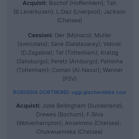
Acquisti:
Bischof (Hoffenheim); Tah
(B.Leverkusen); L.Diaz (Liverpool); Jackson
(Chelsea)
Cessioni:
Dier (Monaco); Muller
(svincolato); Sané (Galatasaray); Vidovic
(D.Zagabria); Tel (Tottenham); Kratzig
(Salisburgo); Peretz (Amburgo); Palhinha
(Tottenham); Coman (Al-Nassr); Wanner
(PSV)
BORUSSIA DORTMUND: oggi giocherebbe così
Acquisti:
Jobe Bellingham (Sunderland);
Drewes (Bochum); F.Silva
(Wolverhampton); Anselmino (Chelsea);
Chukwuemeka (Chelsea)