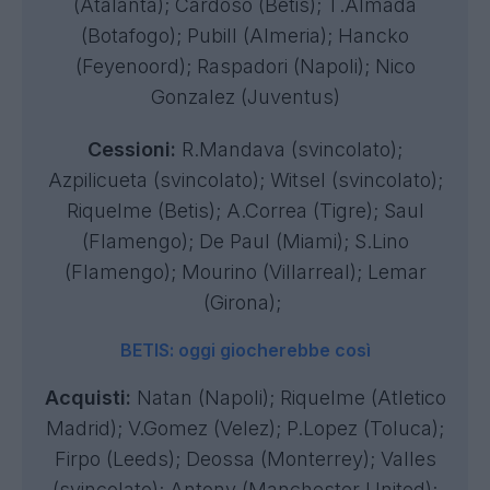
(Atalanta); Cardoso (Betis); T.Almada
(Botafogo); Pubill (Almeria); Hancko
(Feyenoord); Raspadori (Napoli); Nico
Gonzalez (Juventus)
Cessioni:
R.Mandava (svincolato);
Azpilicueta (svincolato); Witsel (svincolato);
Riquelme (Betis); A.Correa (Tigre); Saul
(Flamengo); De Paul (Miami); S.Lino
(Flamengo); Mourino (Villarreal); Lemar
(Girona);
BETIS: oggi giocherebbe così
Acquisti:
Natan (Napoli); Riquelme (Atletico
Madrid); V.Gomez (Velez); P.Lopez (Toluca);
Firpo (Leeds); Deossa (Monterrey); Valles
(svincolato); Antony (Manchester United);