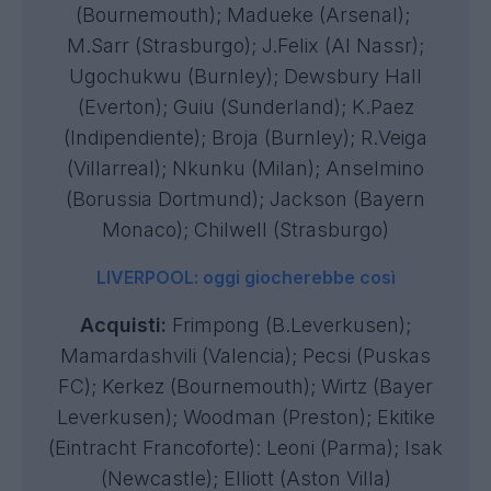
(Bournemouth); Madueke (Arsenal);
M.Sarr (Strasburgo); J.Felix (Al Nassr);
Ugochukwu (Burnley); Dewsbury Hall
(Everton); Guiu (Sunderland); K.Paez
(Indipendiente); Broja (Burnley); R.Veiga
(Villarreal); Nkunku (Milan); Anselmino
(Borussia Dortmund); Jackson (Bayern
Monaco); Chilwell (Strasburgo)
LIVERPOOL: oggi giocherebbe così
Acquisti:
Frimpong (B.Leverkusen);
Mamardashvili (Valencia); Pecsi (Puskas
FC); Kerkez (Bournemouth); Wirtz (Bayer
Leverkusen); Woodman (Preston); Ekitike
(Eintracht Francoforte): Leoni (Parma); Isak
(Newcastle); Elliott (Aston Villa)