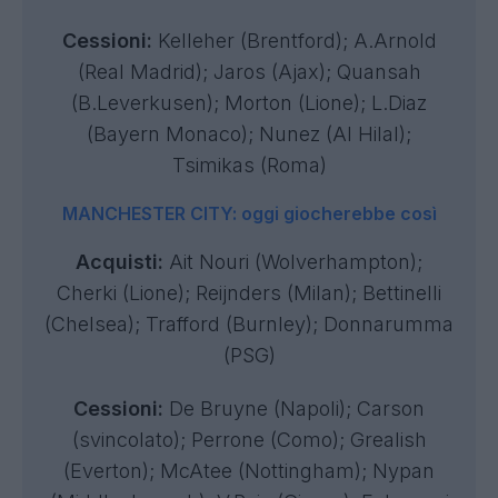
Cessioni:
Kelleher (Brentford); A.Arnold
(Real Madrid); Jaros (Ajax); Quansah
(B.Leverkusen); Morton (Lione); L.Diaz
(Bayern Monaco); Nunez (Al Hilal);
Tsimikas (Roma)
MANCHESTER CITY: oggi giocherebbe così
Acquisti:
Ait Nouri (Wolverhampton);
Cherki (Lione); Reijnders (Milan); Bettinelli
(Chelsea); Trafford (Burnley); Donnarumma
(PSG)
Cessioni:
De Bruyne (Napoli); Carson
(svincolato); Perrone (Como); Grealish
(Everton); McAtee (Nottingham); Nypan