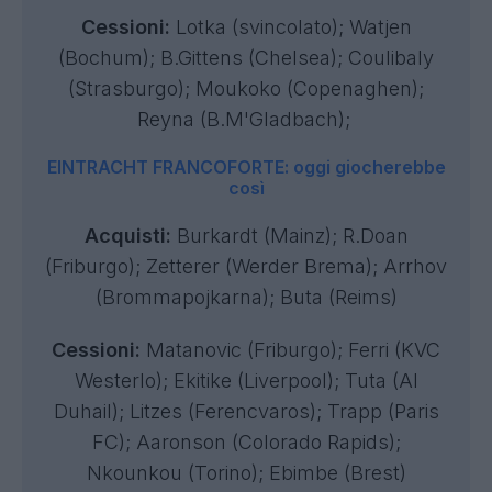
Cessioni:
Lotka (svincolato); Watjen
(Bochum); B.Gittens (Chelsea); Coulibaly
(Strasburgo); Moukoko (Copenaghen);
Reyna (B.M'Gladbach);
EINTRACHT FRANCOFORTE: oggi giocherebbe
così
Acquisti:
Burkardt (Mainz); R.Doan
(Friburgo); Zetterer (Werder Brema); Arrhov
(Brommapojkarna); Buta (Reims)
Cessioni:
Matanovic (Friburgo); Ferri (KVC
Westerlo); Ekitike (Liverpool); Tuta (Al
Duhail); Litzes (Ferencvaros); Trapp (Paris
FC); Aaronson (Colorado Rapids);
Nkounkou (Torino); Ebimbe (Brest)