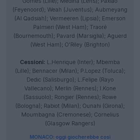
Gomes (Lille); Medina (Lens); Paxiao
(Feyenoord); Weah (Juventus); Aubmeyang
(Al Qadsiah); Vermeeren (Lipsia); Emerson
Palmieri (West Ham); Traoré
(Bournemouth); Pavard (Marsiglia); Aguerd
(West Ham); O'Riley (Brighton)
Cessioni:
L.Henrique (Inter); Mbemba
(Lille); Bennacer (Milan); P.Lopez (Toluca);
Dedic (Salisburgo); L.Felipe (Rayo
Vallecano); Merlin (Rennes); I.Kone
(Sassuolo); Rongier (Rennes); Rowe
(Bologna); Rabiot (Milan); Ounahi (Girona);
Moumbagna (Cremonese); Cornelius
(Glasgow Rangers)
MONACO: oggi giocherebbe così