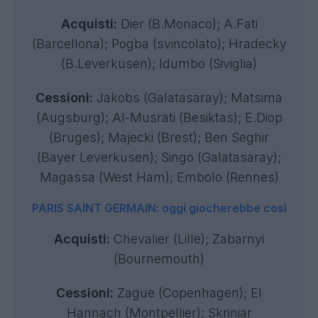
Acquisti:
Dier (B.Monaco); A.Fati
(Barcellona); Pogba (svincolato); Hradecky
(B.Leverkusen); Idumbo (Siviglia)
Cessioni:
Jakobs (Galatasaray); Matsima
(Augsburg); Al-Musrati (Besiktas); E.Diop
(Bruges); Majecki (Brest); Ben Seghir
(Bayer Leverkusen); Singo (Galatasaray);
Magassa (West Ham); Embolo (Rennes)
PARIS SAINT GERMAIN: oggi giocherebbe così
Acquisti:
Chevalier (Lille); Zabarnyi
(Bournemouth)
Cessioni:
Zague (Copenhagen); El
Hannach (Montpellier); Skriniar