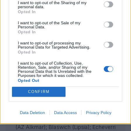
I want to opt-out of the Sharing of my
(Stoke City); Zouma (svincolato); Antonio
personal data.
(svincolato); Fabianski (svincolato); Coufal
Opted In
(svincolato); Ings (svincolato); Ferguson
I want to opt-out of the Sale of my
Personal Data.
(Roma); Soler (PSG); Edson Alvarez
Opted In
(Fenerbahce); Emerson Palmieri (Marsiglia);
I want to opt-out of processing my
Aguerd (Marsiglia)
Personal Data for Targeted Advertising.
Opted In
I want to opt-out of Collection, Use,
Retention, Sale, and/or Sharing of my
BUNDESLIGA
Personal Data that Is Unrelated with the
Purposes for which it was collected.
Opted Out
BAYER LEVERKUSEN: oggi giocherebbe così
CONFIRM
Acquisti:
I.Maza (Herta Berlino); Flekken
(Brentford); Tape (PSG); Quansah
(Liverpool); Kofane (Albacete); Tillman
Data Deletion
Data Access
Privacy Policy
(PSV); Ruprecht (Manchester City); Poku
(AZ Alkmar); Blaswich (Lipsia); Echeverri