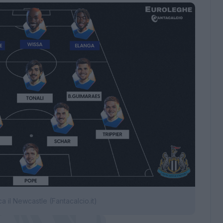
 il Newcastle (Fantacalcio.it)