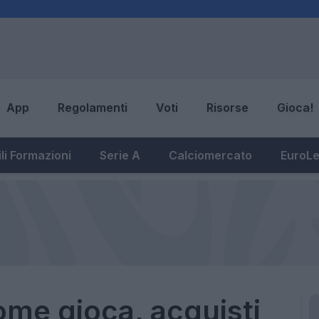
App
Regolamenti
Voti
Risorse
Gioca!
li Formazioni
Serie A
Calciomercato
EuroL
me gioca, acquisti