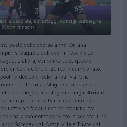
ti e cessioni, ballottaggi, consigli Euroleghe
(Getty Images)
nto posto dello scorso anno. Da una
mpions league e dall'aver in rosa il vice
eague. E allora, come mai tutto questo
e di Isak, autore di 20 reti in campionato,
rpool ha deciso di voler andar via. Una
 confusione tecnica i Magpies che stavano
ontare al meglio una stagione lunga.
Arrivato
à ad un reparto folto. Ramsdale pare non
 che tuttavia già dalla scorsa stagione, tra
nti non ha pienamente convinto la società. Una
 Jacob Ramsey dall'Aston Villa
e Thiaw dal