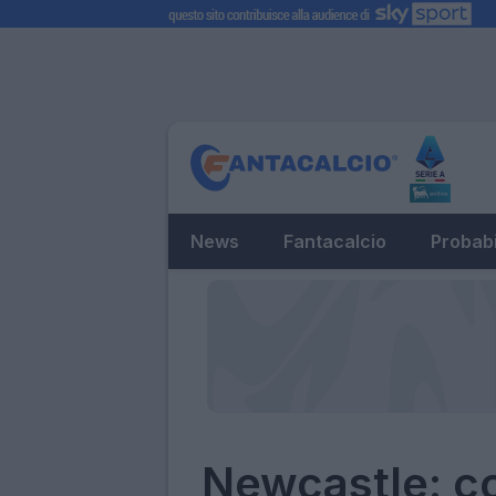
News
Fantacalcio
Probabi
Newcastle: co