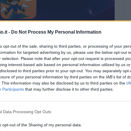
o.it -
Do Not Process My Personal Information
to opt-out of the sale, sharing to third parties, or processing of your per
formation for targeted advertising by us, please use the below opt-out s
r selection. Please note that after your opt-out request is processed y
eing interest-based ads based on personal information utilized by us or
disclosed to third parties prior to your opt-out. You may separately opt-
ca l'App Euroleghe (Fantacalcio.it)
losure of your personal information by third parties on the IAB’s list of
. This information may also be disclosed by us to third parties on the
IA
Participants
that may further disclose it to other third parties.
E DI EDDIE HOWE
 schiera con un 4-3-3 classico.
In porta
amo di controllare la griglia portieri
e con
l Data Processing Opt Outs
vare un pacchetto di portieri con pochissimi
o opt-out of the Sharing of my personal data.