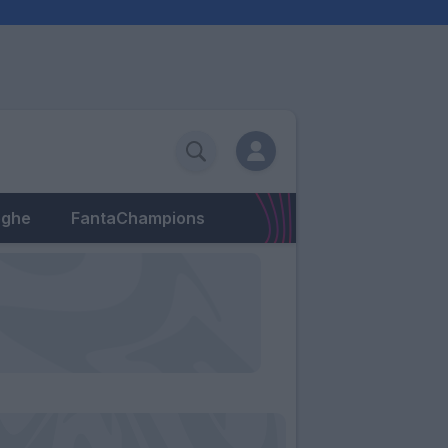
eghe
FantaChampions