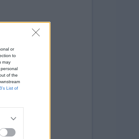
sonal or
ection to
ou may
 personal
out of the
 downstream
B’s List of