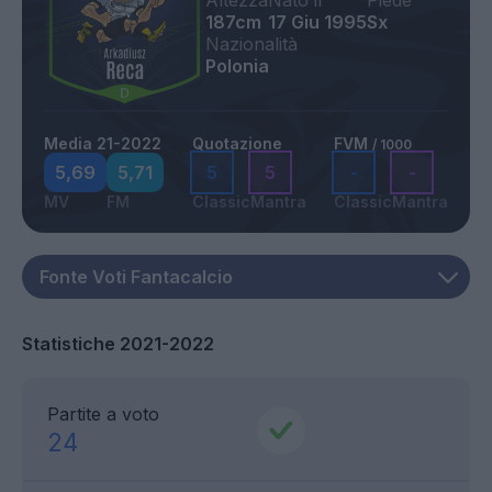
Altezza
Nato il
Piede
187cm
17 Giu 1995
Sx
Nazionalità
Polonia
Media 21-2022
Quotazione
FVM
/ 1000
5,69
5,71
5
5
-
-
MV
FM
Classic
Mantra
Classic
Mantra
Statistiche 2021-2022
Partite a voto
24