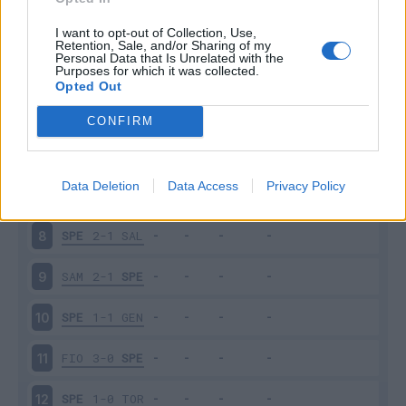
SPE
0-1
UDI
3
I want to opt-out of Collection, Use,
Retention, Sale, and/or Sharing of my
Personal Data that Is Unrelated with the
Purposes for which it was collected.
VEN
1-2
SPE
4
Opted Out
SPE
2-3
JUV
5
CONFIRM
SPE
1-2
MIL
6
Data Deletion
Data Access
Privacy Policy
VER
4-0
SPE
7
SPE
2-1
SAL
8
SAM
2-1
SPE
9
SPE
1-1
GEN
10
FIO
3-0
SPE
11
SPE
1-0
TOR
12