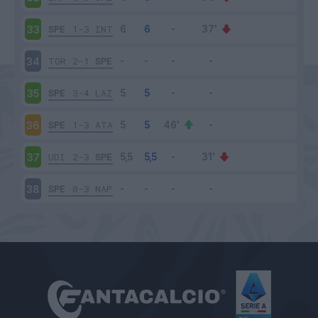
SPE
1-3
INT
33
TOR
2-1
SPE
34
SPE
3-4
LAZ
35
SPE
1-3
ATA
36
UDI
2-3
SPE
37
SPE
0-3
NAP
38