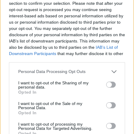
section to confirm your selection. Please note that after your
Entrato
2 - 5
%
opt-out request is processed you may continue seeing
interest-based ads based on personal information utilized by
Squalificato
0 - 0
%
us or personal information disclosed to third parties prior to
Infortunato
0 - 0
%
your opt-out. You may separately opt-out of the further
disclosure of your personal information by third parties on the
Inutilizzato
14 - 36
%
IAB’s list of downstream participants. This information may
also be disclosed by us to third parties on the
IAB’s List of
Downstream Participants
that may further disclose it to other
third parties.
Personal Data Processing Opt Outs
I want to opt-out of the Sharing of my
Scarica riepilogo
personal data.
Scarica
stagionale
Opted In
I want to opt-out of the Sale of my
Giornata
Voto
FV
Entrato
Uscito
Bonus/Malus
Personal Data.
Opted In
TOR
1-2
ATA
1
I want to opt-out of processing my
Personal Data for Targeted Advertising.
LAZ
6-1
SPE
2
Opted In