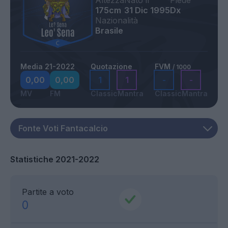
Altezza
Nato il
Piede
175cm
31 Dic 1995
Dx
Nazionalità
Brasile
Media 21-2022
Quotazione
FVM
/ 1000
0,00
0,00
1
1
-
-
MV
FM
Classic
Mantra
Classic
Mantra
Statistiche 2021-2022
Partite a voto
0