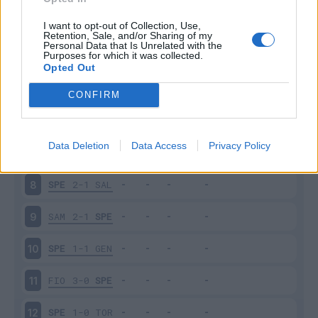
SPE
0-1
UDI
3
I want to opt-out of Collection, Use,
Retention, Sale, and/or Sharing of my
Personal Data that Is Unrelated with the
Purposes for which it was collected.
VEN
1-2
SPE
4
Opted Out
SPE
2-3
JUV
5
CONFIRM
SPE
1-2
MIL
6
Data Deletion
Data Access
Privacy Policy
VER
4-0
SPE
7
SPE
2-1
SAL
8
SAM
2-1
SPE
9
SPE
1-1
GEN
10
FIO
3-0
SPE
11
SPE
1-0
TOR
12