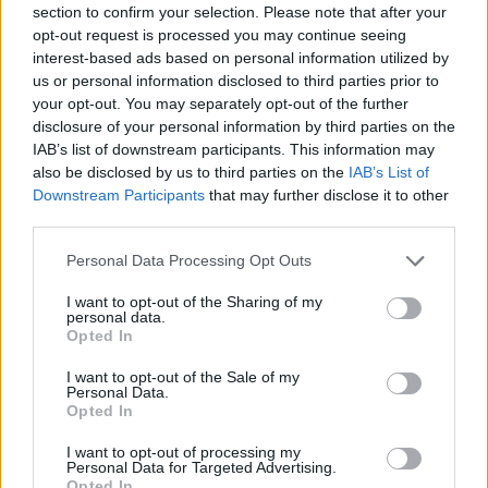
section to confirm your selection. Please note that after your
Entrato
0 - 0
%
opt-out request is processed you may continue seeing
interest-based ads based on personal information utilized by
Squalificato
0 - 0
%
us or personal information disclosed to third parties prior to
Infortunato
0 - 0
%
your opt-out. You may separately opt-out of the further
disclosure of your personal information by third parties on the
Inutilizzato
38 - 100
%
IAB’s list of downstream participants. This information may
also be disclosed by us to third parties on the
IAB’s List of
Downstream Participants
that may further disclose it to other
third parties.
Personal Data Processing Opt Outs
I want to opt-out of the Sharing of my
Scarica riepilogo
personal data.
Scarica
stagionale
Opted In
I want to opt-out of the Sale of my
Giornata
Voto
FV
Entrato
Uscito
Bonus/Malus
Personal Data.
Opted In
CAG
2-2
SPE
1
I want to opt-out of processing my
Personal Data for Targeted Advertising.
LAZ
6-1
SPE
2
Opted In