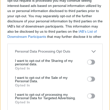
opt-out request is processed you may continue seeing
interest-based ads based on personal information utilized by
Infortunato
0 - 0
%
us or personal information disclosed to third parties prior to
Inutilizzato
22 - 57
%
your opt-out. You may separately opt-out of the further
disclosure of your personal information by third parties on the
IAB’s list of downstream participants. This information may
also be disclosed by us to third parties on the
IAB’s List of
Downstream Participants
that may further disclose it to other
third parties.
Personal Data Processing Opt Outs
Scarica riepilogo
Scarica
stagionale
I want to opt-out of the Sharing of my
personal data.
Opted In
Giornata
Voto
FV
Entrato
Uscito
Bonus/Malus
I want to opt-out of the Sale of my
Personal Data.
LAZ
1-2
NAP
1
Opted In
JUV
2-0
LAZ
2
I want to opt-out of processing my
Personal Data for Targeted Advertising.
Opted In
LAZ
1-0
FRO
3