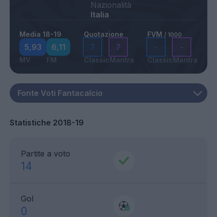
Nazionalità
Italia
Media 18-19
Quotazione
FVM
/ 1000
5,93
6,11
7
7
-
-
MV
FM
Classic
Mantra
Classic
Mantra
Statistiche 2018-19
Partite a voto
14
Gol
0