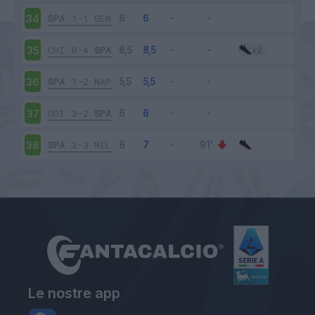
SPA
1-1
GEN
34
CHI
0-4
SPA
35
SPA
1-2
NAP
36
UDI
3-2
SPA
37
SPA
2-3
MIL
38
Le nostre app