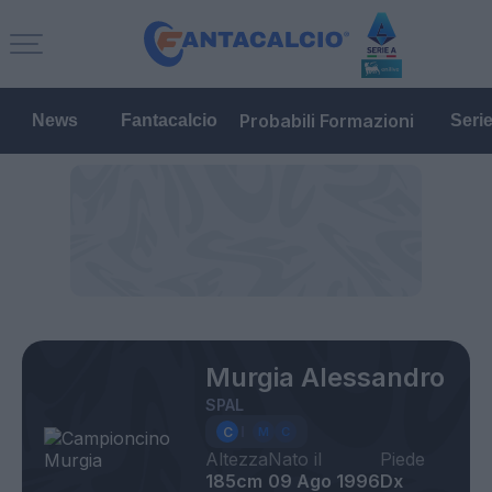
Probabili Formazioni
News
Fantacalcio
Seri
Murgia Alessandro
SPAL
Altezza
Nato il
Piede
185cm
09 Ago 1996
Dx