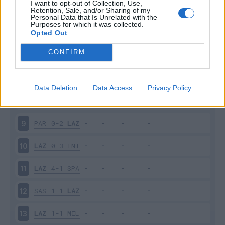
I want to opt-out of Collection, Use,
EMP
0-1
LAZ
4
Retention, Sale, and/or Sharing of my
Personal Data that Is Unrelated with the
Purposes for which it was collected.
LAZ
4-1
GEN
5
Opted Out
CONFIRM
UDI
1-2
LAZ
6
ROM
3-1
LAZ
7
Data Deletion
Data Access
Privacy Policy
LAZ
1-0
FIO
8
PAR
0-2
LAZ
9
LAZ
0-3
INT
10
LAZ
4-1
SPA
11
SAS
1-1
LAZ
12
LAZ
1-1
MIL
13