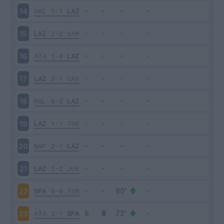
CHI
1-1
LAZ
14
LAZ
2-2
SAM
15
ATA
1-0
LAZ
16
LAZ
3-1
CAG
17
BOL
0-2
LAZ
18
LAZ
1-1
TOR
19
NAP
2-1
LAZ
20
LAZ
1-2
JUV
21
SPA
0-0
TOR
22
ATA
2-1
SPA
23