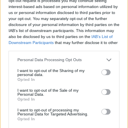
opt-out request is processed you may continue seeing
interest-based ads based on personal information utilized by
Infortunato
0 - 0
%
us or personal information disclosed to third parties prior to
Inutilizzato
4 - 10
%
your opt-out. You may separately opt-out of the further
disclosure of your personal information by third parties on the
IAB’s list of downstream participants. This information may
also be disclosed by us to third parties on the
IAB’s List of
Downstream Participants
that may further disclose it to other
third parties.
Personal Data Processing Opt Outs
Scarica riepilogo
Scarica
stagionale
I want to opt-out of the Sharing of my
personal data.
Opted In
Giornata
Voto
FV
Entrato
Uscito
Bonus/Malus
I want to opt-out of the Sale of my
Personal Data.
BOL
0-1
SPA
1
Opted In
SPA
1-0
PAR
2
I want to opt-out of processing my
Personal Data for Targeted Advertising.
Opted In
TOR
1-0
SPA
3