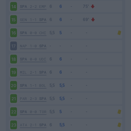
SPA
2-2
EMP
14
GEN
1-1
SPA
15
SPA
0-0
CHI
16
NAP
1-0
SPA
17
SPA
0-0
UDI
18
MIL
2-1
SPA
19
SPA
1-1
BOL
20
PAR
2-3
SPA
21
SPA
0-0
TOR
22
ATA
2-1
SPA
23