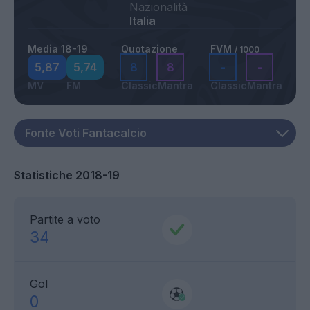
Nazionalità
Italia
Media 18-19
Quotazione
FVM
/ 1000
5,87
5,74
8
8
-
-
MV
FM
Classic
Mantra
Classic
Mantra
Statistiche 2018-19
Partite a voto
34
Gol
0