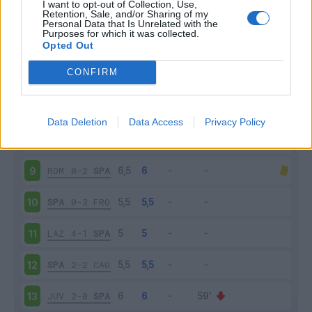
I want to opt-out of Collection, Use,
SPA
2-0
ATA
4
Retention, Sale, and/or Sharing of my
Personal Data that Is Unrelated with the
Purposes for which it was collected.
FIO
3-0
SPA
5
Opted Out
CONFIRM
SPA
0-2
SAS
6
SAM
2-1
SPA
7
Data Deletion
Data Access
Privacy Policy
SPA
1-2
INT
8
ROM
0-2
SPA
9
SPA
0-3
FRO
10
LAZ
4-1
SPA
11
SPA
2-2
CAG
12
JUV
2-0
SPA
13