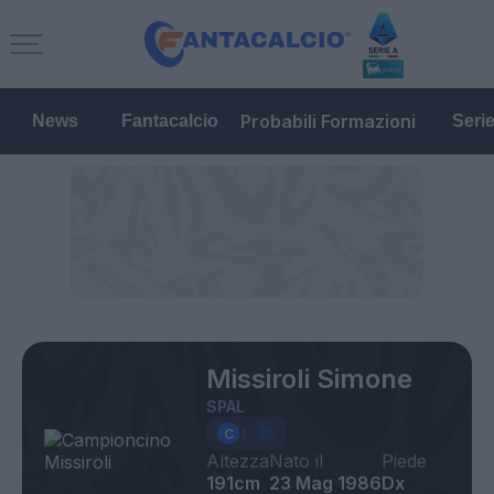
Probabili Formazioni
News
Fantacalcio
Seri
Missiroli Simone
SPAL
Altezza
Nato il
Piede
191cm
23 Mag 1986
Dx