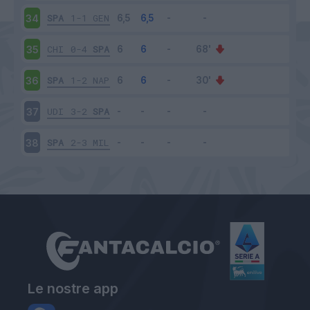
SPA
1-1
GEN
34
CHI
0-4
SPA
35
SPA
1-2
NAP
36
UDI
3-2
SPA
37
SPA
2-3
MIL
38
Le nostre app