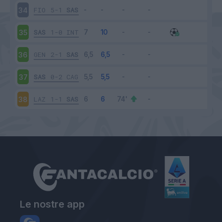
FIO
5-1
SAS
34
SAS
1-0
INT
35
GEN
2-1
SAS
36
SAS
0-2
CAG
37
LAZ
1-1
SAS
38
Le nostre app