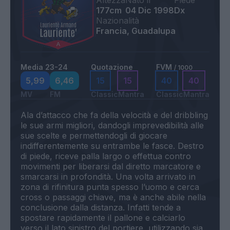
Altezza
Nato il
Piede
177cm
04 Dic 1998
Dx
Nazionalità
Francia, Guadalupa
Media 23-24
Quotazione
FVM
/ 1000
5,99
6,46
15
15
40
40
MV
FM
Classic
Mantra
Classic
Mantra
Ala d’attacco che fa della velocità e del dribbling
le sue armi migliori, dandogli imprevedibilità alle
sue scelte e permettendogli di giocare
indifferentemente su entrambe le fasce. Destro
di piede, riceve palla largo o effettua contro
movimenti per liberarsi dal diretto marcatore e
smarcarsi in profondità. Una volta arrivato in
zona di rifinitura punta spesso l’uomo e cerca
cross o passaggi chiave, ma è anche abile nella
conclusione dalla distanza. Infatti tende a
spostare rapidamente il pallone e calciarlo
verso il lato sinistro del portiere, utilizzando sia