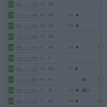
SAS
1-1
TOR
24
ATA
3-0
SAS
25
SAS
2-3
EMP
26
VER
1-0
SAS
27
SAS
1-0
FRO
28
ROM
1-0
SAS
29
SAS
1-1
UDI
30
SAL
2-2
SAS
31
SAS
3-3
MIL
32
SAS
0-3
LEC
33