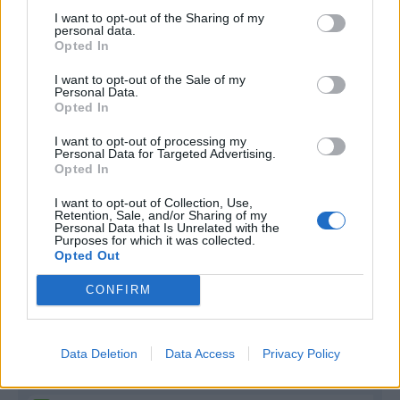
I want to opt-out of the Sharing of my
Infortunato
0 - 0
%
personal data.
Opted In
Inutilizzato
1 - 2
%
I want to opt-out of the Sale of my
Personal Data.
Opted In
I want to opt-out of processing my
Personal Data for Targeted Advertising.
Opted In
Scarica riepilogo
I want to opt-out of Collection, Use,
Scarica
stagionale
Retention, Sale, and/or Sharing of my
Personal Data that Is Unrelated with the
Purposes for which it was collected.
Opted Out
Giornata
Voto
FV
Entrato
Uscito
Bonus/Malus
CONFIRM
SAS
0-2
ATA
1
NAP
2-0
SAS
2
Data Deletion
Data Access
Privacy Policy
SAS
3-1
VER
3