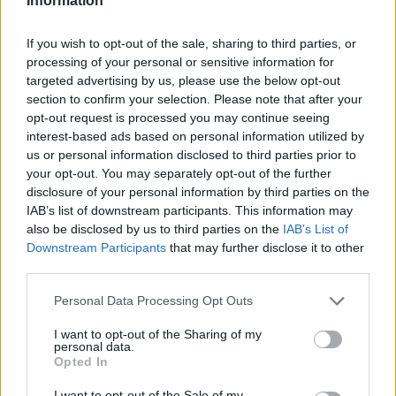
Information
If you wish to opt-out of the sale, sharing to third parties, or
Classic
Mantra
processing of your personal or sensitive information for
targeted advertising by us, please use the below opt-out
section to confirm your selection. Please note that after your
opt-out request is processed you may continue seeing
Riepilogo stagione
interest-based ads based on personal information utilized by
us or personal information disclosed to third parties prior to
Titolare
0 - 0
%
your opt-out. You may separately opt-out of the further
disclosure of your personal information by third parties on the
Entrato
0 - 0
%
IAB’s list of downstream participants. This information may
Squalificato
0 - 0
%
also be disclosed by us to third parties on the
IAB’s List of
Downstream Participants
that may further disclose it to other
Infortunato
0 - 0
%
third parties.
Inutilizzato
38 - 100
%
Personal Data Processing Opt Outs
I want to opt-out of the Sharing of my
personal data.
Opted In
I want to opt-out of the Sale of my