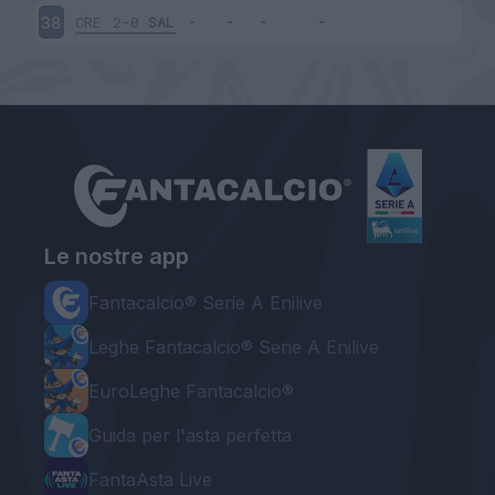
CRE
2-0
SAL
38
Le nostre app
Fantacalcio® Serie A Enilive
Leghe Fantacalcio® Serie A Enilive
EuroLeghe Fantacalcio®
Guida per l'asta perfetta
FantaAsta Live