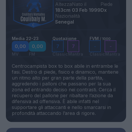
Altezza
Nato il
Piede
183cm
03 Feb 1999
Dx
Nazionalità
Senegal
Media 22-23
Quotazione
FVM
/ 1000
0,00
0,00
7
7
-
-
MV
FM
Classic
Mantra
Classic
Mantra
Centrocampista box to box abile in entrambe le
fasi. Destro di piede, fisico e dinamico, mantiene
un ritmo alto per gran parte della partita,
aggredendo i palloni che passano per la sua
zona ed entrando deciso nei contrasti. Cerca il
recupero del pallone per ribaltare l’azione da
difensiva ad offensiva. È abile infatti nel
supportare gli attaccanti e nello smarcarsi in