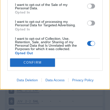
I want to opt-out of the Sale of my
Personal Data.
Opted In
Scarica riepilogo
Scarica
I want to opt-out of processing my
stagionale
Personal Data for Targeted Advertising.
Opted In
Giornata
Voto
FV
Entrato
Uscito
Bonus/Malus
I want to opt-out of Collection, Use,
Retention, Sale, and/or Sharing of my
Personal Data that Is Unrelated with the
SAL
0-1
ROM
1
Purposes for which it was collected.
Opted Out
UDI
0-0
SAL
2
CONFIRM
SAL
4-0
SAM
3
BOL
1-1
SAL
4
Data Deletion
Data Access
Privacy Policy
SAL
2-2
EMP
5
JUV
2-2
SAL
6