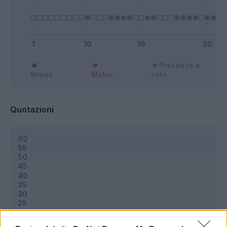
Presenze a
Bonus
Malus
voto
Quotazioni