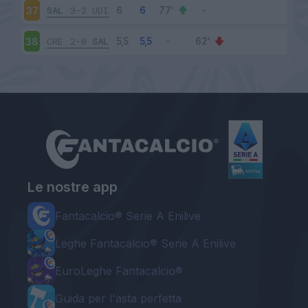
SAL
3-2
UDI
37
CRE
2-0
SAL
38
Le nostre app
Fantacalcio® Serie A Enilive
Leghe Fantacalcio® Serie A Enilive
EuroLeghe Fantacalcio®
Guida per l'asta perfetta