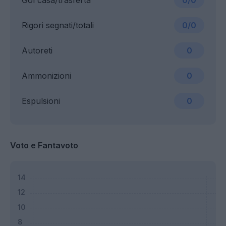
Gol casa/trasferta
0/0
Rigori segnati/totali
0/0
Autoreti
0
Ammonizioni
0
Espulsioni
0
Voto e Fantavoto