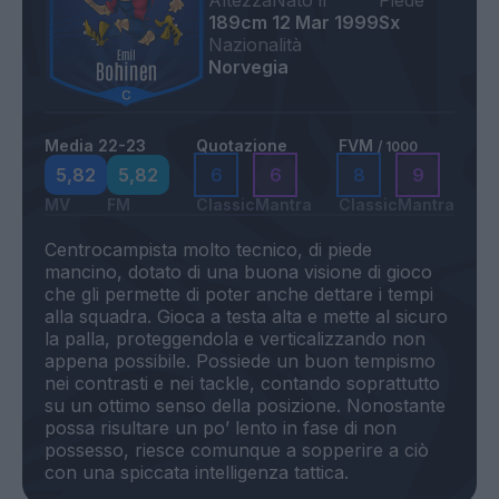
Altezza
Nato il
Piede
189cm
12 Mar 1999
Sx
Nazionalità
Norvegia
Media 22-23
Quotazione
FVM
/ 1000
5,82
5,82
6
6
8
9
MV
FM
Classic
Mantra
Classic
Mantra
Centrocampista molto tecnico, di piede
mancino, dotato di una buona visione di gioco
che gli permette di poter anche dettare i tempi
alla squadra. Gioca a testa alta e mette al sicuro
la palla, proteggendola e verticalizzando non
appena possibile. Possiede un buon tempismo
nei contrasti e nei tackle, contando soprattutto
su un ottimo senso della posizione. Nonostante
possa risultare un po’ lento in fase di non
possesso, riesce comunque a sopperire a ciò