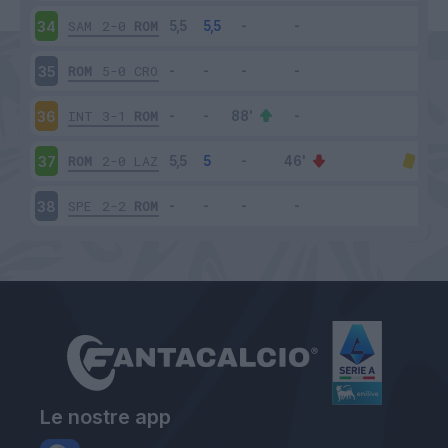
SAM
2-0
ROM
34
ROM
5-0
CRO
35
INT
3-1
ROM
36
ROM
2-0
LAZ
37
SPE
2-2
ROM
38
Le nostre app