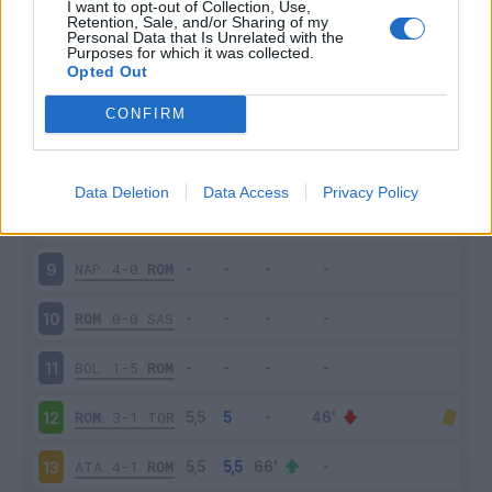
I want to opt-out of Collection, Use,
ROM
5-2
BEN
4
Retention, Sale, and/or Sharing of my
Personal Data that Is Unrelated with the
Purposes for which it was collected.
MIL
3-3
ROM
5
Opted Out
CONFIRM
ROM
2-0
FIO
6
GEN
1-3
ROM
7
Data Deletion
Data Access
Privacy Policy
ROM
3-0
PAR
8
NAP
4-0
ROM
9
ROM
0-0
SAS
10
BOL
1-5
ROM
11
ROM
3-1
TOR
12
ATA
4-1
ROM
13