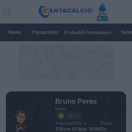
Probabili Formazioni
News
Fantacalcio
Seri
Bruno Peres
Roma
Altezza
Nato il
Piede
178cm
01 Mar 1990
Dx