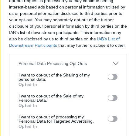
opt-out request is processed you may continue seeing
interest-based ads based on personal information utilized by
Infortunato
0 - 0
%
us or personal information disclosed to third parties prior to
Inutilizzato
8 - 21
%
your opt-out. You may separately opt-out of the further
disclosure of your personal information by third parties on the
IAB’s list of downstream participants. This information may
also be disclosed by us to third parties on the
IAB’s List of
Downstream Participants
that may further disclose it to other
third parties.
Personal Data Processing Opt Outs
Scarica riepilogo
Scarica
stagionale
I want to opt-out of the Sharing of my
personal data.
Opted In
Giornata
Voto
FV
Entrato
Uscito
Bonus/Malus
I want to opt-out of the Sale of my
Personal Data.
VER
3-0
ROM
1
Opted In
ROM
2-2
JUV
2
I want to opt-out of processing my
Personal Data for Targeted Advertising.
Opted In
UDI
0-1
ROM
3