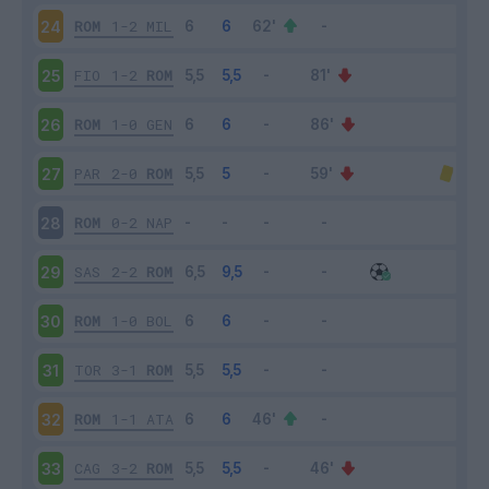
ROM
1-2
MIL
24
FIO
1-2
ROM
25
ROM
1-0
GEN
26
PAR
2-0
ROM
27
ROM
0-2
NAP
28
SAS
2-2
ROM
29
ROM
1-0
BOL
30
TOR
3-1
ROM
31
ROM
1-1
ATA
32
CAG
3-2
ROM
33