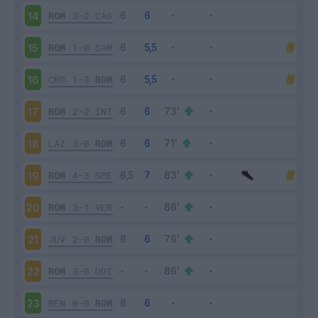
ROM
3-2
CAG
14
ROM
1-0
SAM
15
CRO
1-3
ROM
16
ROM
2-2
INT
17
LAZ
3-0
ROM
18
ROM
4-3
SPE
19
ROM
3-1
VER
20
JUV
2-0
ROM
21
ROM
3-0
UDI
22
BEN
0-0
ROM
23