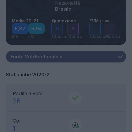
Nazionalità
Brasile
Media 20-21
Quotazione
FVM
/ 1000
5,87
5,94
6
6
-
-
MV
FM
Classic
Mantra
Classic
Mantra
Statistiche 2020-21
Partite a voto
26
Gol
1