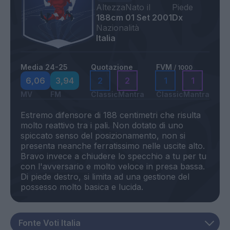
Altezza
Nato il
Piede
188cm
01 Set 2001
Dx
Nazionalità
Italia
Media 24-25
Quotazione
FVM
/ 1000
6,06
3,94
2
2
1
1
MV
FM
Classic
Mantra
Classic
Mantra
Estremo difensore di 188 centimetri che risulta
molto reattivo tra i pali. Non dotato di uno
spiccato senso del posizionamento, non si
presenta neanche ferratissimo nelle uscite alto.
Bravo invece a chiudere lo specchio a tu per tu
con l'avversario e molto veloce in presa bassa.
Di piede destro, si limita ad una gestione del