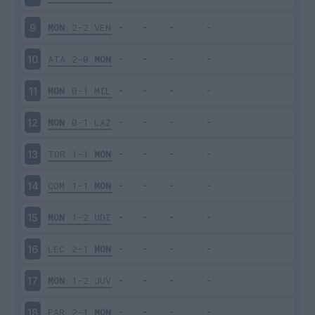
MON
2-2
VEN
9
ATA
2-0
MON
10
MON
0-1
MIL
11
MON
0-1
LAZ
12
TOR
1-1
MON
13
COM
1-1
MON
14
MON
1-2
UDI
15
LEC
2-1
MON
16
MON
1-2
JUV
17
PAR
2-1
MON
18