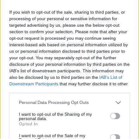
If you wish to opt-out of the sale, sharing to third parties, or
Classic
Mantra
processing of your personal or sensitive information for
targeted advertising by us, please use the below opt-out
section to confirm your selection. Please note that after your
Riepilogo stagione
opt-out request is processed you may continue seeing
interest-based ads based on personal information utilized by
us or personal information disclosed to third parties prior to
Titolare
8 - 21
%
your opt-out. You may separately opt-out of the further
Entrato
1 - 2
%
disclosure of your personal information by third parties on the
IAB’s list of downstream participants. This information may
Squalificato
0 - 0
%
also be disclosed by us to third parties on the
IAB’s List of
Infortunato
Downstream Participants
that may further disclose it to other
0 - 0
%
third parties.
Inutilizzato
29 - 76
%
Personal Data Processing Opt Outs
I want to opt-out of the Sharing of my
personal data.
Opted In
I want to opt-out of the Sale of my