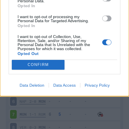
Personal Data.
Scarica riepilogo
Opted In
Scarica
stagionale
I want to opt-out of processing my
Personal Data for Targeted Advertising.
Opted In
Giornata
Voto
FV
Entrato
Uscito
Bonus/Malus
EMP
0-0
MON
I want to opt-out of Collection, Use,
1
Retention, Sale, and/or Sharing of my
Personal Data that Is Unrelated with the
Purposes for which it was collected.
MON
0-1
GEN
2
Opted Out
FIO
2-2
MON
3
CONFIRM
MON
1-1
INT
4
Data Deletion
Data Access
Privacy Policy
MON
1-2
BOL
5
NAP
2-0
MON
6
MON
1-1
ROM
7
VER
0-3
MON
8