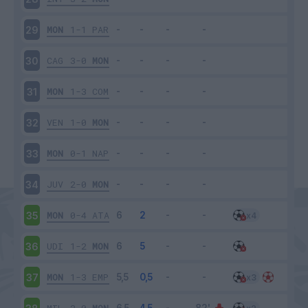
MON
1-1
PAR
29
CAG
3-0
MON
30
MON
1-3
COM
31
VEN
1-0
MON
32
MON
0-1
NAP
33
JUV
2-0
MON
34
MON
0-4
ATA
35
UDI
1-2
MON
36
MON
1-3
EMP
37