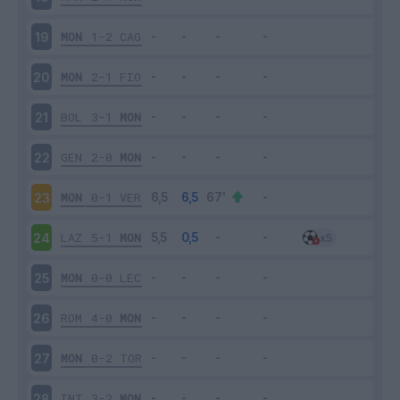
MON
1-2
CAG
19
MON
2-1
FIO
20
BOL
3-1
MON
21
GEN
2-0
MON
22
MON
0-1
VER
23
LAZ
5-1
MON
24
MON
0-0
LEC
25
ROM
4-0
MON
26
MON
0-2
TOR
27
INT
3-2
MON
28