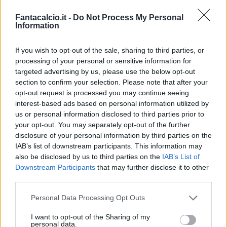
Fantacalcio.it -
Do Not Process My Personal
Information
If you wish to opt-out of the sale, sharing to third parties, or
processing of your personal or sensitive information for
targeted advertising by us, please use the below opt-out
section to confirm your selection. Please note that after your
Classic
Mantra
opt-out request is processed you may continue seeing
interest-based ads based on personal information utilized by
us or personal information disclosed to third parties prior to
Riepilogo stagione
your opt-out. You may separately opt-out of the further
disclosure of your personal information by third parties on the
IAB’s list of downstream participants. This information may
Titolare
28 - 73
%
also be disclosed by us to third parties on the
IAB’s List of
Entrato
2 - 5
%
Downstream Participants
that may further disclose it to other
third parties.
Squalificato
0 - 0
%
Infortunato
0 - 0
%
Personal Data Processing Opt Outs
Inutilizzato
8 - 21
%
I want to opt-out of the Sharing of my
personal data.