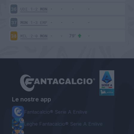
UDI
1-2
MON
36
MON
1-3
EMP
37
MIL
2-0
MON
38
Le nostre app
Fantacalcio® Serie A Enilive
Leghe Fantacalcio® Serie A Enilive