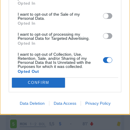
Opted In
I want to opt-out of the Sale of my
Personal Data.
Opted In
I want to opt-out of processing my
Personal Data for Targeted Advertising.
Scarica riepilogo
Scarica
Opted In
stagionale
I want to opt-out of Collection, Use,
Retention, Sale, and/or Sharing of my
Giornata
Voto
FV
Entrato
Uscito
Bonus/Malus
Personal Data that Is Unrelated with the
Purposes for which it was collected.
Opted Out
EMP
0-0
MON
1
CONFIRM
MON
0-1
GEN
2
FIO
2-2
MON
3
Data Deletion
Data Access
Privacy Policy
MON
1-1
INT
4
MON
1-2
BOL
5