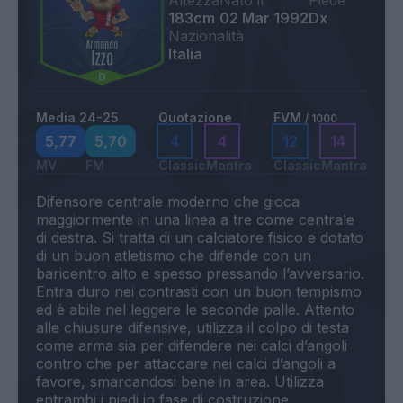
Altezza
Nato il
Piede
183cm
02 Mar 1992
Dx
Nazionalità
Italia
Media 24-25
Quotazione
FVM
/ 1000
5,77
5,70
4
4
12
14
MV
FM
Classic
Mantra
Classic
Mantra
Difensore centrale moderno che gioca
maggiormente in una linea a tre come centrale
di destra. Si tratta di un calciatore fisico e dotato
di un buon atletismo che difende con un
baricentro alto e spesso pressando l’avversario.
Entra duro nei contrasti con un buon tempismo
ed è abile nel leggere le seconde palle. Attento
alle chiusure difensive, utilizza il colpo di testa
come arma sia per difendere nei calci d’angoli
contro che per attaccare nei calci d’angoli a
favore, smarcandosi bene in area. Utilizza
entrambi i piedi in fase di costruzione