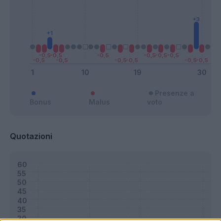
Presenze a
Bonus
Malus
voto
Quotazioni