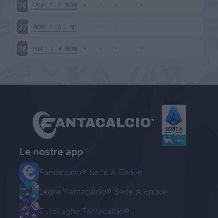
UDI
1-2
MON
36
MON
1-3
EMP
37
MIL
2-0
MON
38
Le nostre app
Fantacalcio® Serie A Enilive
Leghe Fantacalcio® Serie A Enilive
EuroLeghe Fantacalcio®