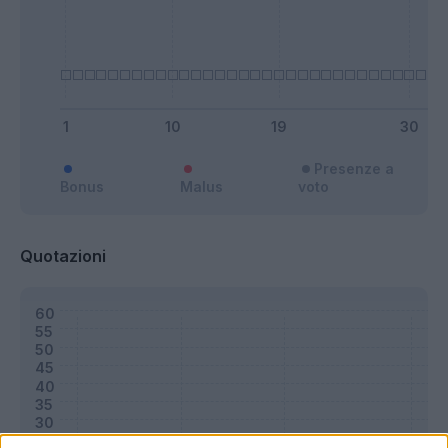
Presenze a
Bonus
Malus
voto
Quotazioni