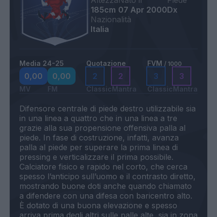
Altezza
Nato il
Piede
185cm
07 Apr 2000
Dx
Nazionalità
Italia
Media 24-25
Quotazione
FVM
/ 1000
0,00
0,00
2
2
3
3
MV
FM
Classic
Mantra
Classic
Mantra
Difensore centrale di piede destro utilizzabile sia
in una linea a quattro che in una linea a tre
grazie alla sua propensione offensiva palla al
piede. In fase di costruzione, infatti, avanza
palla al piede per superare la prima linea di
pressing e verticalizzare il prima possibile.
Calciatore fisico e rapido nel corto, che cerca
spesso l’anticipo sull’uomo e il contrasto diretto,
mostrando buone doti anche quando chiamato
a difendere con una difesa con baricentro alto.
È dotato di una buona elevazione e spesso
arriva prima degli altri sulle palle alte, sia in zona