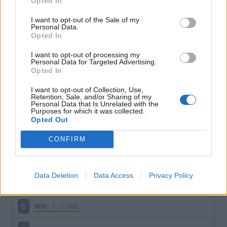
Opted In
I want to opt-out of the Sale of my
Personal Data.
Opted In
I want to opt-out of processing my
Scarica riepilogo
Personal Data for Targeted Advertising.
Scarica
stagionale
Opted In
I want to opt-out of Collection, Use,
Retention, Sale, and/or Sharing of my
Giornata
Voto
FV
Entrato
Uscito
Bonus/Malus
Personal Data that Is Unrelated with the
Purposes for which it was collected.
EMP
0-0
MON
1
Opted Out
MON
0-1
GEN
2
CONFIRM
FIO
2-2
MON
3
Data Deletion
Data Access
Privacy Policy
MON
1-1
INT
4
MON
1-2
BOL
5