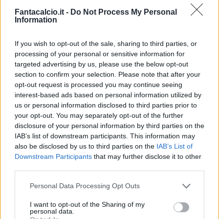
Fantacalcio.it -
Do Not Process My Personal
Information
If you wish to opt-out of the sale, sharing to third parties, or
processing of your personal or sensitive information for
targeted advertising by us, please use the below opt-out
Classic
Mantra
section to confirm your selection. Please note that after your
opt-out request is processed you may continue seeing
interest-based ads based on personal information utilized by
us or personal information disclosed to third parties prior to
Riepilogo stagione
your opt-out. You may separately opt-out of the further
disclosure of your personal information by third parties on the
Titolare
0 - 0
%
IAB’s list of downstream participants. This information may
also be disclosed by us to third parties on the
IAB’s List of
Entrato
0 - 0
%
Downstream Participants
that may further disclose it to other
Squalificato
0 - 0
%
third parties.
Infortunato
0 - 0
%
Personal Data Processing Opt Outs
Inutilizzato
38 - 100
%
I want to opt-out of the Sharing of my
personal data.